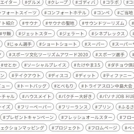
エイター
グルメ
クレープ
ゴディバ
コラボ
コ
ンフォートスイーツ
コンフォートホテル
コンペ
ご当地こ
イト紹介
サウナ
サウナの聖地
サウンドツーリズム
サ飯
ジェットスター
ジェラート
シネプレックス
じゅん選手
ショートショート
スーパー
スーパー
ツ
スポーツ文化ツーリズムアワード2020
スポーツ選手
せとか
ソーシャルプレイス
たけやま3.5
ダチョウ倶
ン
テイクアウト
ディスコ
ディット
ティファニー
ビュー
トートバッグ
とべもり
トライアスロン中島大会
ーチャル
ハウスメイト
パクチー大好き
パソナJOB HU
ャイズ
フリーペーパー
フリーランス
プリン
ふる
プレゼントキャンペーン
フレッシュオールスター
フロ
ジェクションマッピング
プロジェクト
フロムページ
ベ