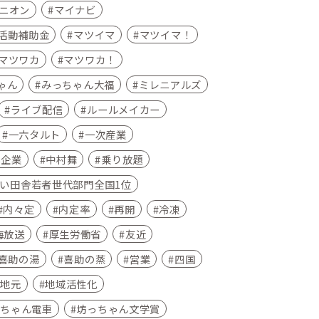
ニオン
マイナビ
活動補助金
マツイマ
マツイマ！
マツワカ
マツワカ！
ゃん
みっちゃん大福
ミレニアルズ
ライブ配信
ルールメイカー
一六タルト
一次産業
小企業
中村舞
乗り放題
い田舎若者世代部門全国1位
内々定
内定率
再開
冷凍
海放送
厚生労働省
友近
喜助の湯
喜助の蒸
営業
四国
地元
地域活性化
坊ちゃん電車
坊っちゃん文学賞