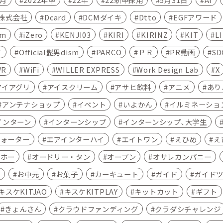
C株式会社
Dcard
DCMダイキ
Dtto
EGFアワード
am
iZero
KENJI03
KIRI
KIRINZ
KIT
L
T
Official髭男dism
PARCO
ＰＲ
PR動画
SD
VR
WiFi
WILLER EXPRESS
Work Design Lab
X
アイアグリ
アイスクリーム
アサヒ飲料
アニメ
あり
アンテナショップ
イベント
いよかん
イルミネーショ
インターン
インターンシップ
インターンシップ､大学生
ウォーター
エアインターハイ
エイトワン
えひめ
え
ムホー
オードリー・タン
オープン
オサレカンパニー
ン
お中元
お菓子
カーキュート
ガイド
ガイド
キスケKITJAO
キスケKITPLAY
キットカット
ギフト
きょんさん
クラウドファンディング
クラダシチャレンジ