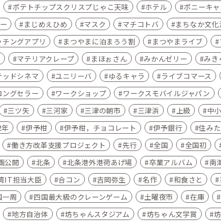
ポテトチップスクリスプじゃこ天味
ホテル
ポニーキャ
ー
まじめえひめ
マスク
マチコトバ
まちなか文化
ッチングアプリ
まつやまに泊まろう割
まつやまライブ
ア
マテリアクレープ
まほぉさん
みかんゼリー
みき
テッドシネマ
ユニリーバ
ゆるキャラ
ライブコマース
ロングセラー
ワークショップ
ワークスモバイルジャパン
三ツ矢
三河家
三津の朝市
三津浜
上級
中
2年
伊予柑
伊予柑，チョコレート
伊予銀行
住みた
働き方改革支援プロジェクト
先行
全国
全国初
画公開
北条
北条港外港荷あげ場
卒業アルバム
南
湾IT担当大臣
合コン
吉岡弥生
名作
和食さと
国一周
四国最大級のクレーンゲーム
土曜夜市
在庫
地方自治体
坊ちゃんスタジアム
坊ちゃん文学賞