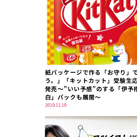
紙パッケージで作る「お守り」
う。」「キットカット」受験生応援
発売～”いい予感”のする「伊予
白」パックも展開～
2019.11.19