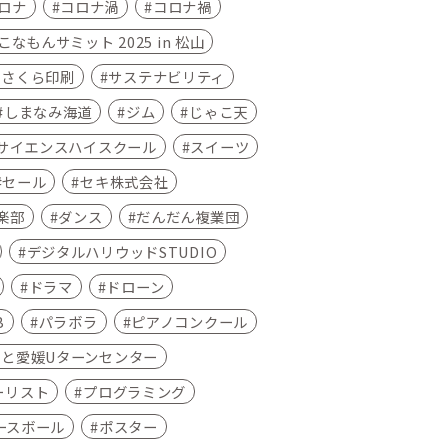
ロナ
コロナ渦
コロナ禍
なもんサミット 2025 in 松山
さくら印刷
サステナビリティ
しまなみ海道
ジム
じゃこ天
サイエンスハイスクール
スイーツ
セール
セキ株式会社
楽部
ダンス
だんだん複業団
デジタルハリウッドSTUDIO
ドラマ
ドローン
B
パラボラ
ピアノコンクール
さと愛媛Uターンセンター
ーリスト
プログラミング
ースボール
ポスター