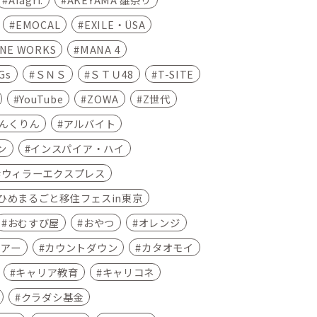
EMOCAL
EXILE・ÜSA
INE WORKS
MANA 4
Gs
ＳＮＳ
ＳＴＵ48
T-SITE
YouTube
ZOWA
Z世代
んくりん
アルバイト
ン
インスパイア・ハイ
ウィラーエクスプレス
ひめまるごと移住フェスin東京
おむすび屋
おやつ
オレンジ
ツアー
カウントダウン
カタオモイ
キャリア教育
キャリコネ
クラダシ基金