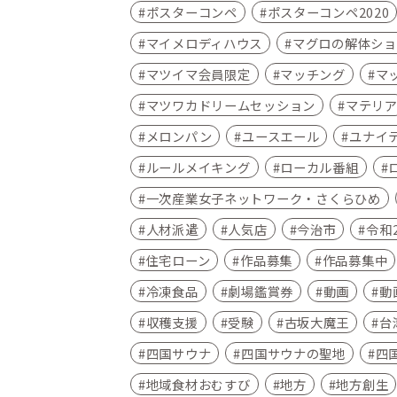
ポスターコンペ
ポスターコンペ2020
マイメロディハウス
マグロの解体ショ
マツイマ会員限定
マッチング
マ
マツワカドリームセッション
マテリ
メロンパン
ユースエール
ユナイ
ルールメイキング
ローカル番組
一次産業女子ネットワーク・さくらひめ
人材派遣
人気店
今治市
令和
住宅ローン
作品募集
作品募集中
冷凍食品
劇場鑑賞券
動画
動
収穫支援
受験
古坂大魔王
台
四国サウナ
四国サウナの聖地
四
地域食材おむすび
地方
地方創生