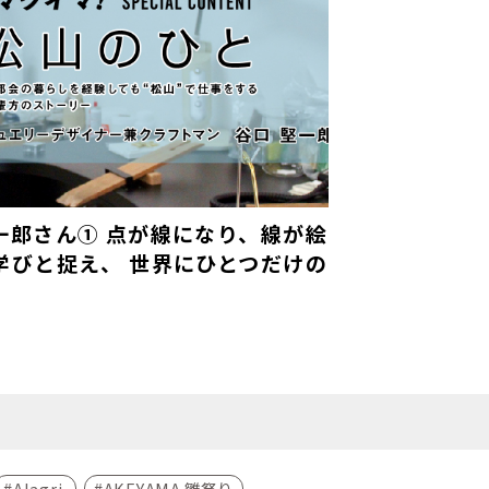
一郎さん① 点が線になり、線が絵
学びと捉え、 世界にひとつだけの
AIagri.
AKEYAMA 雛祭り