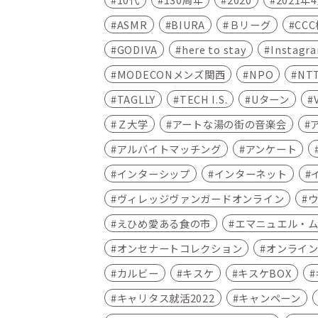
ASMR
BIURA
Ｂリーグ
CC
GODIVA
here to stay
Instagr
MODECONメンズ関西
NPO
NT
TAGLLY
TECH I.S.
Uターン
Ｚ大学
アートな湯の街の音楽会
アルバイトマッチング
アンケート
インターシップ
インターネット
ヴィレッジヴァンガードオンライン
えひめ愛ある食の市
エマニュエル・
オンセナートコレクション
オンライ
カルビー
キスケ
キスケBOX
キャリタス就活2022
キャンペーン