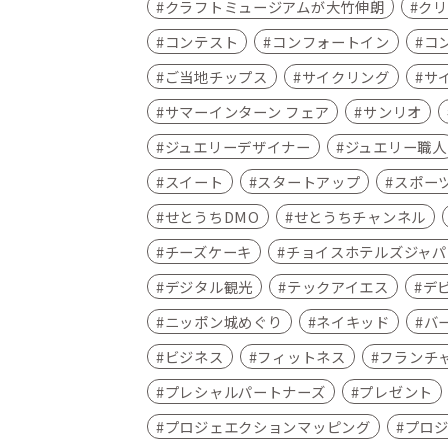
クラフトミュージアムが大竹伸朗
クリ
コンテスト
コンフォートイン
コ
ご当地チップス
サイクリング
サ
サマーインターン フェア
サンリオ
ジュエリーデザイナー
ジュエリー職人
スイート
スタートアップ
スポー
せとうちDMO
せとうちチャンネル
チーズケーキ
チョイスホテルズジャパ
デジタル観光
テックアイエス
デ
ニッポン城めぐり
ネイキッド
バ
ビジネス
フィットネス
フランチ
プレシャルパートナーズ
プレゼント
プロジェエクションマッピング
プロ