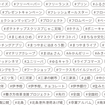
ャイズ
フリーペーパー
フリーランス
プリン
ふる
プレゼントキャンペーン
フレッシュオールスター
フロ
ジェクションマッピング
プロジェクト
フロムページ
ベ
ポテトチップスクリスプじゃこ天味
ホテル
ポニーキャ
ー
まじめえひめ
マスク
マチコトバ
まちなか文化
ッチングアプリ
まつやまに泊まろう割
まつやまライブ
ア
マテリアクレープ
まほぉさん
みかんゼリー
みき
テッドシネマ
ユニリーバ
ゆるキャラ
ライブコマース
ロングセラー
ワークショップ
ワークスモバイルジャパン
三ツ矢
三河家
三津の朝市
三津浜
上級
中
2年
伊予柑
伊予柑，チョコレート
伊予銀行
住みた
働き方改革支援プロジェクト
先行
全国
全国初
画公開
北条
北条港外港荷あげ場
卒業アルバム
南