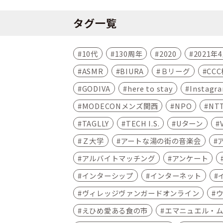
タグ一覧
10代
130周年
2020
2021年
ASMR
BIURA
Ｂリーグ
CC
GODIVA
here to stay
Instagr
MODECONメンズ関西
NPO
NT
TAGLLY
TECH I.S.
Uターン
Ｚ大学
アートな湯の街の音楽会
アルバイトマッチング
アンケート
インターシップ
インターネット
ヴィレッジヴァンガードオンライン
えひめ愛ある食の市
エマニュエル・