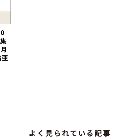
0
集
9月
濱亜
よく見られている記事