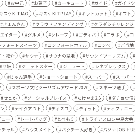
ン
お中元
お菓子
カーキュート
ガイド
ガイド
キスケKITJAO
キスケKITPLAY
キットカット
ギフト
きょんさん
クラウドファンディング
クラダシチャレンジ
エイター
グルメ
クレープ
ゴディバ
コラボ
コ
ンフォートスイーツ
コンフォートホテル
コンペ
ご当地こ
イト紹介
サウナ
サウナの聖地
サウンドツーリズム
サ飯
ジェットスター
ジェラート
シネプレックス
じゅん選手
ショートショート
スーパー
スーパー
ツ
スポーツ文化ツーリズムアワード2020
スポーツ選手
せとか
ソーシャルプレイス
たけやま3.5
ダチョウ倶
ン
テイクアウト
ディスコ
ディット
ティファニー
ビュー
トートバッグ
とべもり
トライアスロン中島大会
ーチャル
ハウスメイト
パクチー大好き
パソナJOB HU