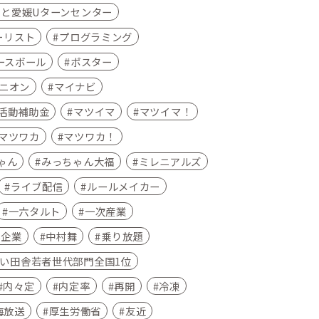
さと愛媛Uターンセンター
ーリスト
プログラミング
ースボール
ポスター
ニオン
マイナビ
活動補助金
マツイマ
マツイマ！
マツワカ
マツワカ！
ゃん
みっちゃん大福
ミレニアルズ
ライブ配信
ルールメイカー
一六タルト
一次産業
小企業
中村舞
乗り放題
い田舎若者世代部門全国1位
内々定
内定率
再開
冷凍
海放送
厚生労働省
友近