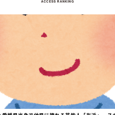
ACCESS RANKING
019 愛媛県出身で他県に誇れる芸能人「友近」、