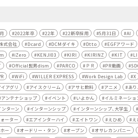
4月
2022年卒
22年
22新卒採用
5月31日
AI
C株式会社
Dcard
DCMダイキ
Dtto
EGFアワード
am
iZero
KENJI03
KIRI
KIRINZ
KIT
L
T
Official髭男dism
PARCO
ＰＲ
PR動画
SD
VR
WiFi
WILLER EXPRESS
Work Design Lab
X
アイアグリ
アイスクリーム
アサヒ飲料
アニメ
あり
アンテナショップ
イベント
いよかん
イルミネーショ
インターン
インターンシップ
インターンシップ､大学生
ウォーター
エアインターハイ
エイトワン
えひめ
え
ムホー
オードリー・タン
オープン
オサレカンパニー