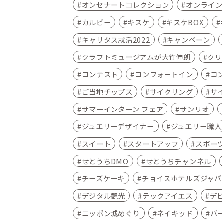
オンセナートコレクション
オンライ
カルビー
キスケ
キスケBOX
キャリタス就活2022
キャンペーン
クラフトミュージアムが大竹伸朗
クリ
コンテスト
コンフォートイン
コ
ご当地チップス
サイクリング
サ
サマーインターン フェア
サンリオ
ジュエリーデザイナー
ジュエリー職人
スイート
スタートアップ
スポー
せとうちDMO
せとうちチャンネル
チーズケーキ
チョイスホテルズジャパ
デジタル観光
テックアイエス
デ
ニッポン城めぐり
ネイキッド
バ