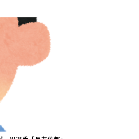
スポーツ選手「長友佑都」