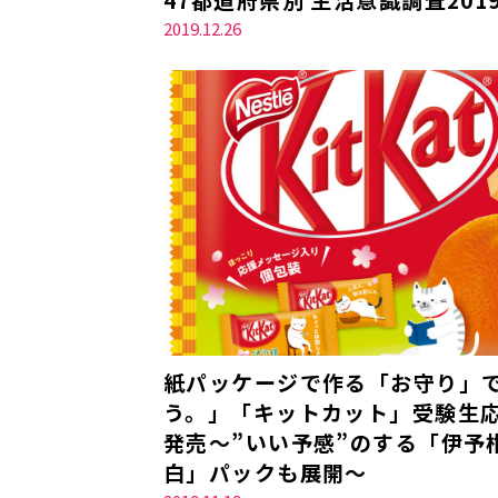
2019.12.26
紙パッケージで作る「お守り」
う。」「キットカット」受験生応援
発売～”いい予感”のする「伊予
白」パックも展開～