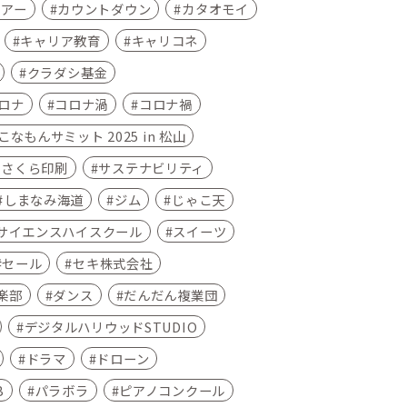
ツアー
カウントダウン
カタオモイ
キャリア教育
キャリコネ
クラダシ基金
ロナ
コロナ渦
コロナ禍
なもんサミット 2025 in 松山
さくら印刷
サステナビリティ
しまなみ海道
ジム
じゃこ天
サイエンスハイスクール
スイーツ
セール
セキ株式会社
楽部
ダンス
だんだん複業団
デジタルハリウッドSTUDIO
ドラマ
ドローン
B
パラボラ
ピアノコンクール