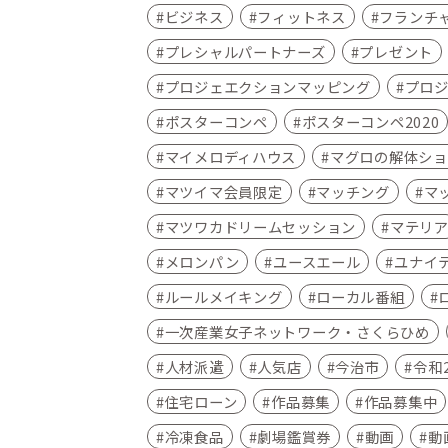
ビジネス
フィットネス
フランチ
プレシャルパートナーズ
プレゼント
プロジェエクションマッピング
プロ
ポスターコンペ
ポスターコンペ2020
マイメロディハウス
マグロの解体ショ
マツイマ会員限定
マッチング
マ
マツワカドリームセッション
マテリ
メロンパン
ユースエール
ユナイ
ルールメイキング
ローカル番組
一次産業女子ネットワーク・さくらひめ
人材派遣
人気店
今治市
令和
住宅ローン
作品募集
作品募集中
冷凍食品
劇場鑑賞券
動画
動