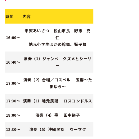
時間
内容
来賓あいさつ 松山市長 野志 克
16:00～
仁
地元小学生ほかの鈴舞、獅子舞
演奏（1）ジャンベ クズメとシーサ
16:40～
ー
演奏（2）合唱／ゴスペル 玉響～た
17:00～
まゆら～
17:30～
演奏（3）地元民謡 ロスコンドルス
18:00～
演奏（4）箏 田中裕子
18:30～
演奏（5）沖縄民謡 ウーマク