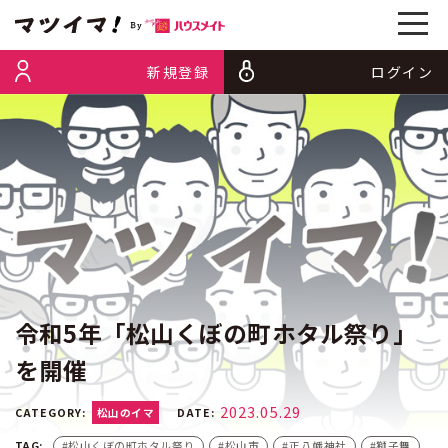
新規登録
ログイン
令和5年「松山くぼの町ホタル祭り」
を開催
2023.05.29
CATEGORY:
松山のイマ
DATE:
松山くぼの町ホタル祭り
松山市
正八幡神社
獅子舞