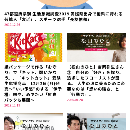
47都道府県別 生活意識調査2019 愛媛県出身で他県に誇れる
芸能人「友近」、スポーツ選手「長友佑都」
2019.12.26
紙パッケージで作る「お守
【松山のひと】吉岡弥生さん
り」で「キット、願いかな
② 自分の「好き」を探り、
う。」「キットカット」受験
追求したフローリストが語
生応援商品 12月2日(月)発
る。 人生の波に乗るために必
売～”いい予感”のする「伊予
要なのは「想いの強さ」と
柑」味や、めでたい「紅白」
「行動力」。
パックも展開～
2020.01.28
2019.11.19