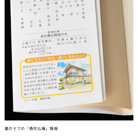
裏のそでの「愚陀仏庵」情報