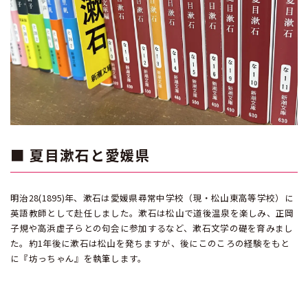
■ 夏目漱石と愛媛県
明治28(1895)年、漱石は愛媛県尋常中学校（現・松山東高等学校）に
英語教師として赴任しました。漱石は松山で道後温泉を楽しみ、正岡
子規や高浜虚子らとの句会に参加するなど、漱石文学の礎を育みまし
た。約1年後に漱石は松山を発ちますが、後にこのころの経験をもと
に『坊っちゃん』を執筆します。