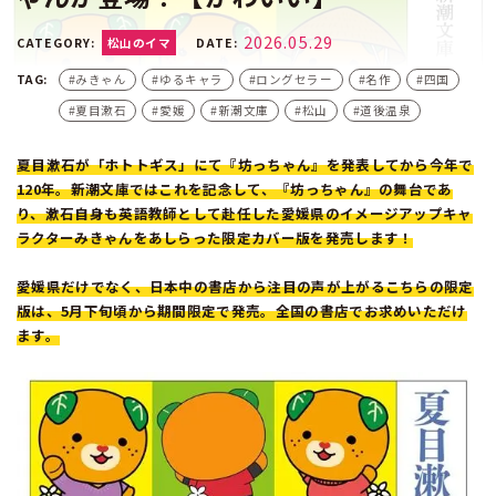
2026.05.29
CATEGORY:
松山のイマ
DATE:
みきゃん
ゆるキャラ
ロングセラー
名作
四国
夏目漱石
愛媛
新潮文庫
松山
道後温泉
夏目漱石が「ホトトギス」にて『坊っちゃん』を発表してから今年で
120年。新潮文庫ではこれを記念して、『坊っちゃん』の舞台であ
り、漱石自身も英語教師として赴任した愛媛県のイメージアップキャ
ラクターみきゃんをあしらった限定カバー版を発売します！
愛媛県だけでなく、日本中の書店から注目の声が上がるこちらの限定
版は、5月下旬頃から期間限定で発売。全国の書店でお求めいただけ
ます。