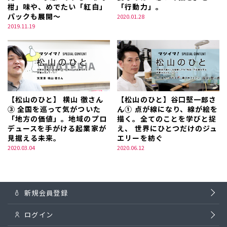
柑」味や、めでたい「紅白」
「行動力」。
パックも展開～
2020.01.28
2019.11.19
【松山のひと】 横山 徹さん
【松山のひと】谷口堅一郎さ
③ 全国を巡って気がついた
ん① 点が線になり、線が絵を
「地方の価値」。地域のプロ
描く。全てのことを学びと捉
デュースを手がける起業家が
え、 世界にひとつだけのジュ
見据える未来。
エリーを紡ぐ
2020.03.04
2020.06.12
新規会員登録
ログイン