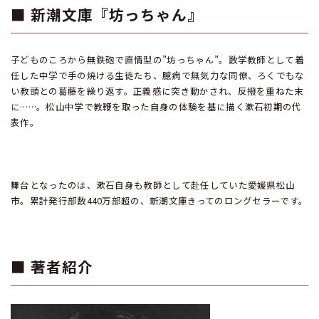
■ 新潮文庫『坊っちゃん』
子どものころから無鉄砲で直情型の”坊っちゃん”。数学教師として着
任した中学で手の焼ける生徒たち、臆病で無気力な同僚、ろくでもな
い教頭との葛藤を繰り返す。正義感に突き動かされ、反撥を重ねた末
に……。松山中学で教鞭を取った自身の体験を基に描く漱石初期の代
表作。
舞台となったのは、漱石自身も教師として赴任していた愛媛県松山
市。累計発行部数440万部超の、新潮文庫きってのロングセラーです。
■ 著者紹介