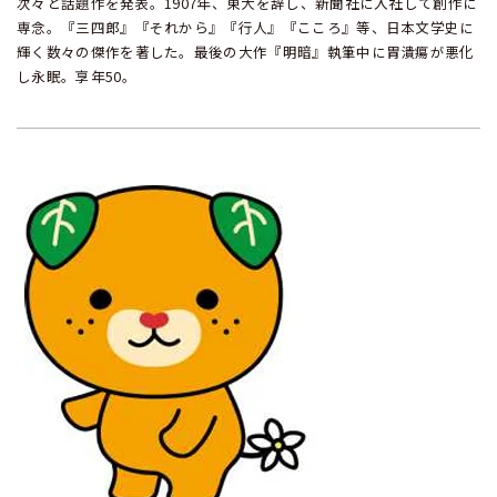
次々と話題作を発表。1907年、東大を辞し、新聞社に入社して創作に
専念。『三四郎』『それから』『行人』『こころ』等、日本文学史に
輝く数々の傑作を著した。最後の大作『明暗』執筆中に胃潰瘍が悪化
し永眠。享年50。