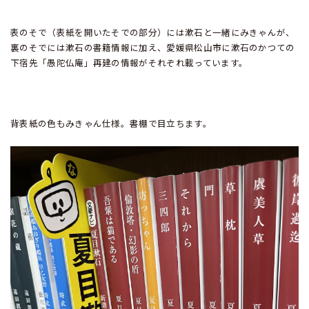
表のそで（表紙を開いたそでの部分）には漱石と一緒にみきゃんが、
裏のそでには漱石の書籍情報に加え、愛媛県松山市に漱石のかつての
下宿先「愚陀仏庵」再建の情報がそれぞれ載っています。
背表紙の色もみきゃん仕様。書棚で目立ちます。