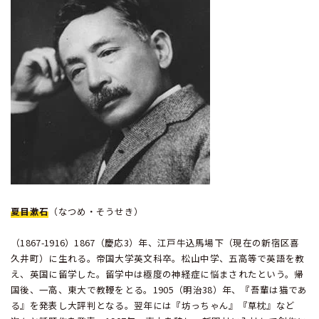
夏目漱石
（なつめ・そうせき）
（1867-1916）1867（慶応3）年、江戸牛込馬場下（現在の新宿区喜
久井町）に生れる。帝国大学英文科卒。松山中学、五高等で英語を教
え、英国に留学した。留学中は極度の神経症に悩まされたという。帰
国後、一高、東大で教鞭をとる。1905（明治38）年、『吾輩は猫であ
る』を発表し大評判となる。翌年には『坊っちゃん』『草枕』など