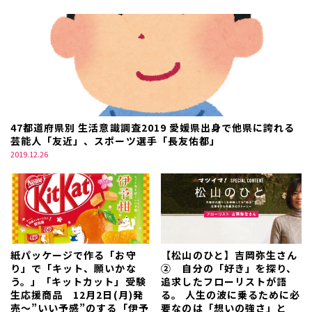
47都道府県別 生活意識調査2019 愛媛県出身で他県に誇れる
芸能人「友近」、スポーツ選手「長友佑都」
2019.12.26
紙パッケージで作る「お守
【松山のひと】吉岡弥生さん
り」で「キット、願いかな
② 自分の「好き」を探り、
う。」「キットカット」受験
追求したフローリストが語
生応援商品 12月2日(月)発
る。 人生の波に乗るために必
売～”いい予感”のする「伊予
要なのは「想いの強さ」と