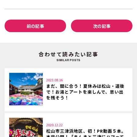
前の記事
次の記事
合わせて読みたい記事
SIMILAR POSTS
2023.08.16
まだ、間に合う！夏休みは松山・道後
で！お湯とアートを楽しんで、思い出
を残そう！
2020.12.22
松山市三津浜地区、初！PR動画５本。
本日公開！「まんまと三津にハマって