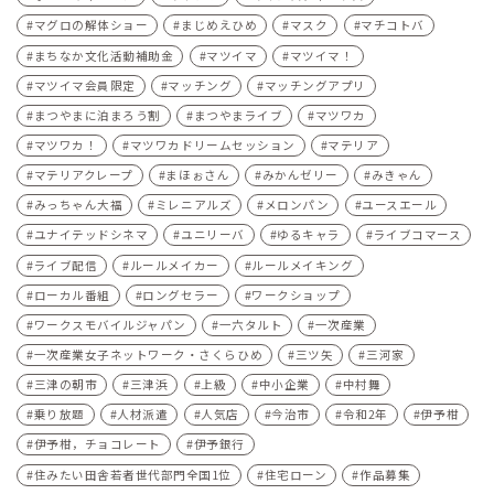
マグロの解体ショー
まじめえひめ
マスク
マチコトバ
まちなか文化活動補助金
マツイマ
マツイマ！
マツイマ会員限定
マッチング
マッチングアプリ
まつやまに泊まろう割
まつやまライブ
マツワカ
マツワカ！
マツワカドリームセッション
マテリア
マテリアクレープ
まほぉさん
みかんゼリー
みきゃん
みっちゃん大福
ミレニアルズ
メロンパン
ユースエール
ユナイテッドシネマ
ユニリーバ
ゆるキャラ
ライブコマース
ライブ配信
ルールメイカー
ルールメイキング
ローカル番組
ロングセラー
ワークショップ
ワークスモバイルジャパン
一六タルト
一次産業
一次産業女子ネットワーク・さくらひめ
三ツ矢
三河家
三津の朝市
三津浜
上級
中小企業
中村舞
乗り放題
人材派遣
人気店
今治市
令和2年
伊予柑
伊予柑，チョコレート
伊予銀行
住みたい田舎若者世代部門全国1位
住宅ローン
作品募集