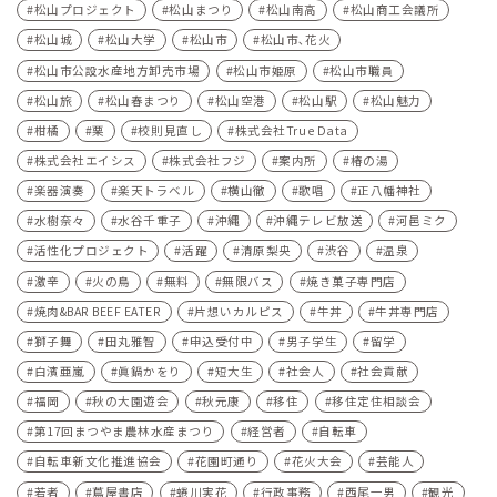
松山プロジェクト
松山まつり
松山南高
松山商工会議所
松山城
松山大学
松山市
松山市､花火
松山市公設水産地方卸売市場
松山市姫原
松山市職員
松山旅
松山春まつり
松山空港
松山駅
松山魅力
柑橘
栗
校則見直し
株式会社True Data
株式会社エイシス
株式会社フジ
案内所
椿の湯
楽器演奏
楽天トラベル
横山徹
歌唱
正八幡神社
水樹奈々
水谷千重子
沖縄
沖縄テレビ放送
河⾢ミク
活性化プロジェクト
活躍
清原梨央
渋谷
温泉
激辛
火の鳥
無料
無限バス
焼き菓子専門店
焼肉&BAR BEEF EATER
片想いカルピス
牛丼
牛丼専門店
獅子舞
田丸雅智
申込受付中
男子学生
留学
白濱亜嵐
眞鍋かをり
短大生
社会人
社会貢献
福岡
秋の大園遊会
秋元康
移住
移住定住相談会
第17回まつやま農林水産まつり
経営者
自転車
自転車新文化推進協会
花園町通り
花火大会
芸能人
若者
蔦屋書店
蜷川実花
行政事務
西尾一男
観光