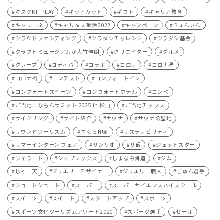
キスケKITPLAY
キットカット
ギフト
キャリア教育
キャリコネ
キャリタス就活2022
キャンペーン
きょんさん
クラウドファンディング
クラダシチャレンジ
クラダシ基金
クラフトミュージアムが大竹伸朗
クリエイター
グルメ
クレープ
ゴディバ
コラボ
コロナ
コロナ渦
コロナ禍
コンテスト
コンフォートイン
コンフォートスイーツ
コンフォートホテル
コンペ
ご当地こなもんサミット 2025 in 松山
ご当地チップス
サイクリング
サイト紹介
サウナ
サウナの聖地
サウンドツーリズム
さくら印刷
サステナビリティ
サマーインターン フェア
サンリオ
サ飯
ジェットスター
ジェラート
シネプレックス
しまなみ海道
ジム
じゃこ天
ジュエリーデザイナー
ジュエリー職人
じゅん選手
ショートショート
スーパー
スーパーサイエンスハイスクール
スイーツ
スイート
スタートアップ
スポーツ
スポーツ文化ツーリズムアワード2020
スポーツ選手
セール