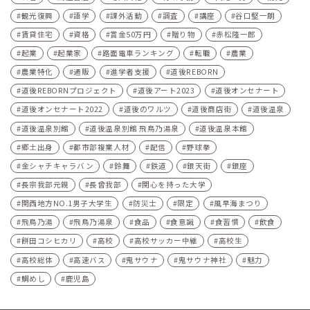
観光復興
語学
課外活動
調査
講座
谷口堅一朗
賃貸住宅
資格
賞金50万円
贈り物
赤松隆一郎
起業
起業家
路面電車ランキング
転職
農業
農業特化
通販
進学者支援
道後REBORN
道後REBORNプロジェクト
道後アート2023
道後オンセナート
道後オンセナート2022
道後のワルツ
道後商店街
道後温泉
道後温泉別館
道後温泉別館 飛鳥乃湯泉
道後温泉本館
郷土出身
都市部複業人材
配信
野球拳
金シャチキャラバン
鈴舞
鉄道
銀天街
銀座
長宗我部元親
長曾我部
関心を持った大学
関西地方NO.1男子大学生
防災士
限定
風早海まつり
飛鳥乃湯
飛鳥乃湯泉
食品
食意識
食習慣
飲食
餅田コシヒカリ
高校
高校サッカー中継
高校生
高校総体
高速バス
鬼サウナ
鬼サウナ神社
魅力
鯛めし
鹿児島