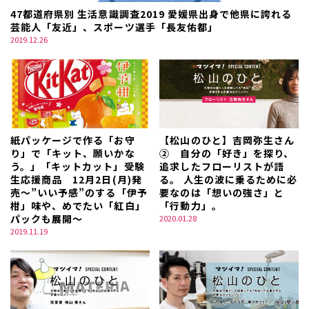
47都道府県別 生活意識調査2019 愛媛県出身で他県に誇れる
芸能人「友近」、スポーツ選手「長友佑都」
2019.12.26
紙パッケージで作る「お守
【松山のひと】吉岡弥生さん
り」で「キット、願いかな
② 自分の「好き」を探り、
う。」「キットカット」受験
追求したフローリストが語
生応援商品 12月2日(月)発
る。 人生の波に乗るために必
売～”いい予感”のする「伊予
要なのは「想いの強さ」と
柑」味や、めでたい「紅白」
「行動力」。
パックも展開～
2020.01.28
2019.11.19