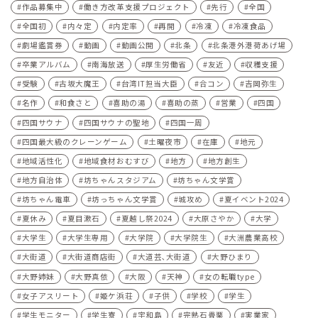
作品募集中
働き方改革支援プロジェクト
先行
全国
全国初
内々定
内定率
再開
冷凍
冷凍食品
劇場鑑賞券
動画
動画公開
北条
北条港外港荷あげ場
卒業アルバム
南海放送
厚生労働省
友近
収穫支援
受験
古坂大魔王
台湾IT担当大臣
合コン
吉岡弥生
名作
和食さと
喜助の湯
喜助の蒸
営業
四国
四国サウナ
四国サウナの聖地
四国一周
四国最大級のクレーンゲーム
土曜夜市
在庫
地元
地域活性化
地域食材おむすび
地方
地方創生
地方自治体
坊ちゃんスタジアム
坊ちゃん文学賞
坊ちゃん電車
坊っちゃん文学賞
城攻め
夏イベント2024
夏休み
夏目漱石
夏越し祭2024
大原さやか
大学
大学生
大学生専用
大学院
大学院生
大洲農業高校
大街道
大街道商店街
大道芸､大街道
大野ひまり
大野姉妹
大野真依
大阪
天神
女の転職type
女子アスリート
姫ケ浜荘
子供
学校
学生
学生モニター
学生寮
宇和島
完熟石畳栗
実業家