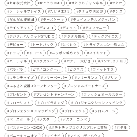
セキ株式会社
せとうちDMO
せとうちチャンネル
せとか
ソーシャルプレイス
たけやま3.5
ダチョウ倶楽部
ダンス
だんだん複業団
チーズケーキ
チョイスホテルズジャパン
テイクアウト
ディスコ
ディット
ティファニー
デジタルハリウッドSTUDIO
デジタル観光
テックアイエス
デビュー
トートバッグ
とべもり
トライアスロン中島大会
ドラマ
ドローン
ニッポン城めぐり
ネイキッド
バーチャル
ハウスメイト
パクチー大好き
パソナJOB HUB
パラボラ
ピアノコンクール
ビジネス
フィットネス
フランチャイズ
フリーペーパー
フリーランス
プリン
ふるさと愛媛Uターンセンター
プレシャルパートナーズ
プレゼント
プレゼントキャンペーン
フレッシュオールスター
フローリスト
プログラミング
プロジェエクションマッピング
プロジェクションマッピング
プロジェクト
フロムページ
ベースボール
ポスター
ポスターコンペ
ポスターコンペ2020
ポテトチップスクリスプじゃこ天味
ホテル
ポニーキャニオン
マイナビ
マイメロディハウス