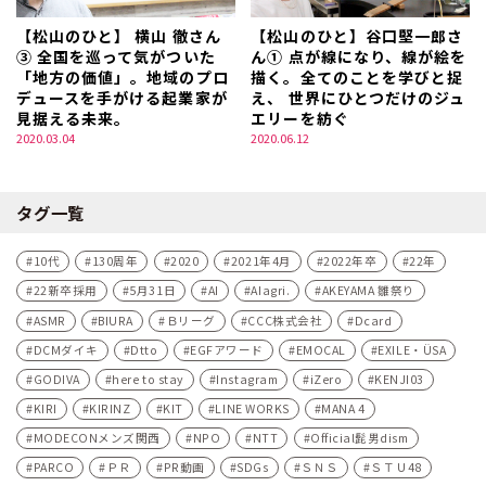
【松山のひと】 横山 徹さん
【松山のひと】谷口堅一郎さ
③ 全国を巡って気がついた
ん① 点が線になり、線が絵を
「地方の価値」。地域のプロ
描く。全てのことを学びと捉
デュースを手がける起業家が
え、 世界にひとつだけのジュ
見据える未来。
エリーを紡ぐ
2020.03.04
2020.06.12
タグ一覧
10代
130周年
2020
2021年4月
2022年卒
22年
22新卒採用
5月31日
AI
AIagri.
AKEYAMA 雛祭り
ASMR
BIURA
Ｂリーグ
CCC株式会社
Dcard
DCMダイキ
Dtto
EGFアワード
EMOCAL
EXILE・ÜSA
GODIVA
here to stay
Instagram
iZero
KENJI03
KIRI
KIRINZ
KIT
LINE WORKS
MANA 4
MODECONメンズ関西
NPO
NTT
Official髭男dism
PARCO
ＰＲ
PR動画
SDGs
ＳＮＳ
ＳＴＵ48