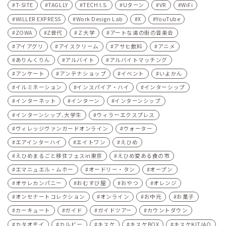
T-SITE
TAGLLY
TECH I.S.
Uターン
VR
WiFi
WILLER EXPRESS
Work Design Lab
X
YouTube
ZOWA
Z世代
Ｚ大学
アートな湯の街の音楽会
アイアグリ
アイスクリーム
アサヒ飲料
アニメ
ありんくりん
アルバイト
アルバイトマッチング
アンケート
アンテナショップ
イベント
いよかん
イルミネーション
インスパイア・ハイ
インターシップ
インターネット
インターン
インターンシップ
インターンシップ､大学生
ウィラーエクスプレス
ヴィレッジヴァンガードオンライン
ウォーター
エアインターハイ
エイトワン
えひめ
えひめまるごと移住フェスin東京
えひめ愛ある食の市
エマニュエル・ムホー
オードリー・タン
オープン
オサレカンパニー
おむすび屋
おやつ
オレンジ
オンセナートコレクション
オンライン
お中元
お菓子
カーキュート
ガイド
ガイドツアー
カウントダウン
カタオモイ
カルビー
キスケ
キスケBOX
キスケKITJAO