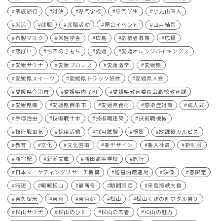
家族旅行
対決
専門学校
専門学生
小見山直人
就活
就職
就職活動
屋台イベント
山戸結希
布製マスク
常盤学舎
広島
応募者募集
応援
恋ぽい
悟空のきもち
愛媛
愛媛オレンジバイキングス
愛媛サウナ
愛媛プロレス
愛媛激辛
愛媛県
愛媛県スイーツ
愛媛県トラック協会
愛媛県人会
愛媛県今治市
愛媛県内子町
愛媛県教育委員会高校教育課
愛媛県産
愛媛県西条市
愛媛県食材
感染症対策
成人式
手塚治虫
技術職土木
技術職建築
技術職機械
技術職電気
採用活動
採用試験
撮影
放課後カルピス
教育
文化
文化芸術
新デザイン
新入社員
新制服
新宿駅
新潮文庫
新田高等学校
旅行
日本マーケティングリサーチ機構
旭醤油醸造場
映像
春限定
時短
暖暖松山
最新号
期間限定
来島海峡大橋
東久留米
東京
東京都
松山
松山くぼの町ホタル祭り
松山サウナ
松山のひと
松山の若者
松山の魅力