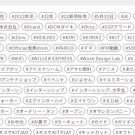
4月
2022年卒
22年
22新卒採用
5月31日
AI
C株式会社
Dcard
DCMダイキ
Dtto
EGFアワード
am
iZero
KENJI03
KIRI
KIRINZ
KIT
L
T
Official髭男dism
PARCO
ＰＲ
PR動画
SD
VR
WiFi
WILLER EXPRESS
Work Design Lab
X
アイアグリ
アイスクリーム
アサヒ飲料
アニメ
あり
アンテナショップ
イベント
いよかん
イルミネーショ
インターン
インターンシップ
インターンシップ､大学生
ウォーター
エアインターハイ
エイトワン
えひめ
え
ムホー
オードリー・タン
オープン
オサレカンパニー
ン
お中元
お菓子
カーキュート
ガイド
ガイド
キスケKITJAO
キスケKITPLAY
キットカット
ギフト