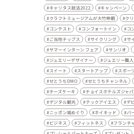
キャリタス就活2022
キャンペーン
クラフトミュージアムが大竹伸朗
クリ
コンテスト
コンフォートイン
コ
ご当地チップス
サイクリング
サ
サマーインターン フェア
サンリオ
ジュエリーデザイナー
ジュエリー職人
スイート
スタートアップ
スポー
せとうちDMO
せとうちチャンネル
チーズケーキ
チョイスホテルズジャパ
デジタル観光
テックアイエス
デ
ニッポン城めぐり
ネイキッド
バ
ビジネス
フィットネス
フランチ
プレシャルパートナーズ
プレゼント