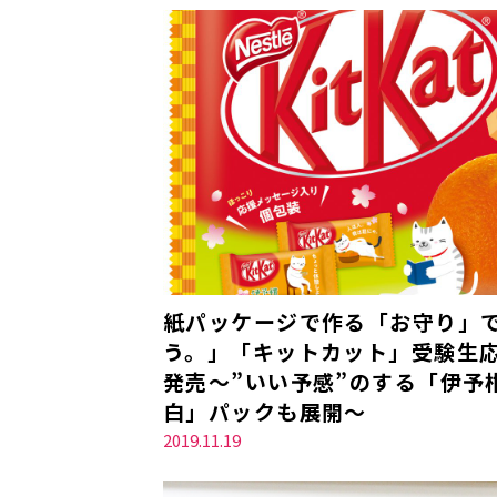
紙パッケージで作る「お守り」
う。」「キットカット」受験生応援
発売～”いい予感”のする「伊予
白」パックも展開～
2019.11.19