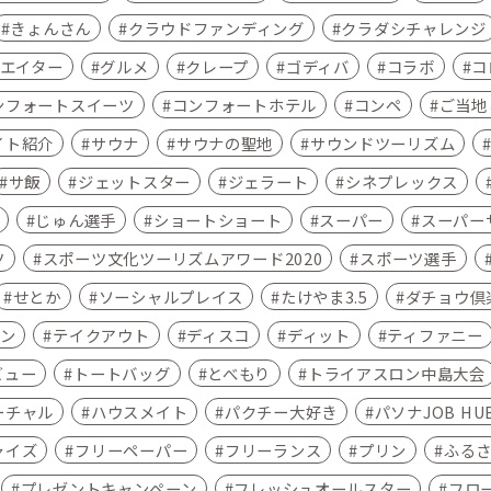
きょんさん
クラウドファンディング
クラダシチャレンジ
エイター
グルメ
クレープ
ゴディバ
コラボ
コ
ンフォートスイーツ
コンフォートホテル
コンペ
ご当地こ
イト紹介
サウナ
サウナの聖地
サウンドツーリズム
サ飯
ジェットスター
ジェラート
シネプレックス
じゅん選手
ショートショート
スーパー
スーパー
ツ
スポーツ文化ツーリズムアワード2020
スポーツ選手
せとか
ソーシャルプレイス
たけやま3.5
ダチョウ倶
ン
テイクアウト
ディスコ
ディット
ティファニー
ビュー
トートバッグ
とべもり
トライアスロン中島大会
ーチャル
ハウスメイト
パクチー大好き
パソナJOB HU
ャイズ
フリーペーパー
フリーランス
プリン
ふる
プレゼントキャンペーン
フレッシュオールスター
フロ