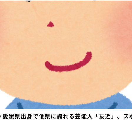
019 愛媛県出身で他県に誇れる芸能人「友近」、