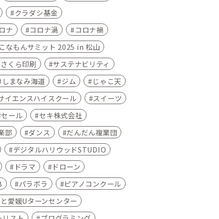
クラダシ基金
ロナ
コロナ渦
コロナ禍
なもんサミット 2025 in 松山
さくら印刷
サステナビリティ
しまなみ海道
ジム
じゃこ天
サイエンスハイスクール
スイーツ
セール
セキ株式会社
楽部
ダンス
だんだん複業団
デジタルハリウッドSTUDIO
ドラマ
ドローン
B
パラボラ
ピアノコンクール
さと愛媛Uターンセンター
ーリスト
プログラミング