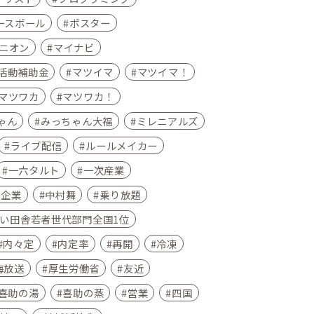
ースボール
ポスター
ニオン
マイナビ
活動補助金
マツイマ
マツイマ！
マツワカ
マツワカ！
ゃん
みっちゃん大福
ミレニアルズ
ライブ配信
ルールメイカー
一六タルト
一次産業
小企業
中村舞
乗り放題
い田舎若者世代部門全国1位
内々定
内定率
再開
冷凍
海放送
厚生労働省
友近
喜助の湯
喜助の蒸
営業
四国