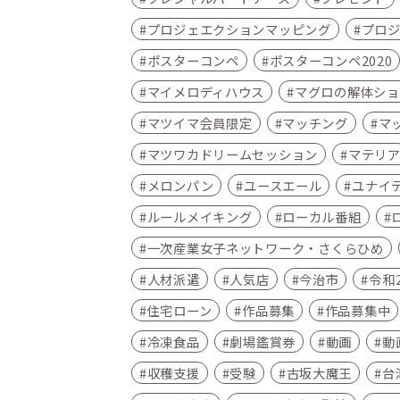
プロジェエクションマッピング
プロ
ポスターコンペ
ポスターコンペ2020
マイメロディハウス
マグロの解体ショ
マツイマ会員限定
マッチング
マ
マツワカドリームセッション
マテリ
メロンパン
ユースエール
ユナイ
ルールメイキング
ローカル番組
一次産業女子ネットワーク・さくらひめ
人材派遣
人気店
今治市
令和
住宅ローン
作品募集
作品募集中
冷凍食品
劇場鑑賞券
動画
動
収穫支援
受験
古坂大魔王
台