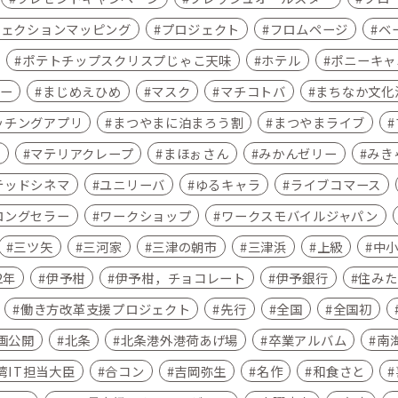
ジェクションマッピング
プロジェクト
フロムページ
ベ
ポテトチップスクリスプじゃこ天味
ホテル
ポニーキャ
ー
まじめえひめ
マスク
マチコトバ
まちなか文化
ッチングアプリ
まつやまに泊まろう割
まつやまライブ
ア
マテリアクレープ
まほぉさん
みかんゼリー
みき
テッドシネマ
ユニリーバ
ゆるキャラ
ライブコマース
ロングセラー
ワークショップ
ワークスモバイルジャパン
三ツ矢
三河家
三津の朝市
三津浜
上級
中
2年
伊予柑
伊予柑，チョコレート
伊予銀行
住みた
働き方改革支援プロジェクト
先行
全国
全国初
画公開
北条
北条港外港荷あげ場
卒業アルバム
南
湾IT担当大臣
合コン
吉岡弥生
名作
和食さと