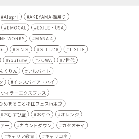
AIagri.
AKEYAMA 雛祭り
EMOCAL
EXILE・ÜSA
INE WORKS
MANA 4
Gs
ＳＮＳ
ＳＴＵ48
T-SITE
YouTube
ZOWA
Z世代
んくりん
アルバイト
ン
インスパイア・ハイ
ウィラーエクスプレス
ひめまるごと移住フェスin東京
おむすび屋
おやつ
オレンジ
ツアー
カウントダウン
カタオモイ
キャリア教育
キャリコネ