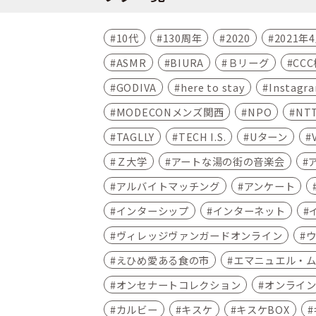
10代
130周年
2020
2021年
ASMR
BIURA
Ｂリーグ
CC
GODIVA
here to stay
Instagr
MODECONメンズ関西
NPO
NT
TAGLLY
TECH I.S.
Uターン
Ｚ大学
アートな湯の街の音楽会
アルバイトマッチング
アンケート
インターシップ
インターネット
ヴィレッジヴァンガードオンライン
えひめ愛ある食の市
エマニュエル・
オンセナートコレクション
オンライ
カルビー
キスケ
キスケBOX