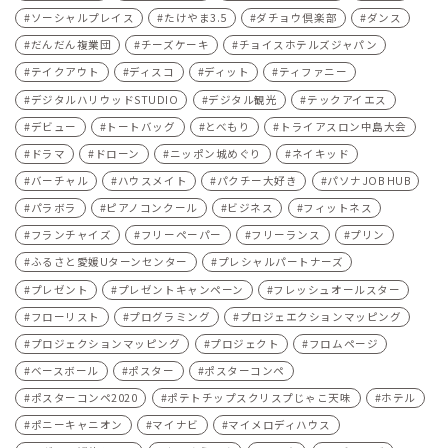
ソーシャルプレイス
たけやま3.5
ダチョウ倶楽部
ダンス
だんだん複業団
チーズケーキ
チョイスホテルズジャパン
テイクアウト
ディスコ
ディット
ティファニー
デジタルハリウッドSTUDIO
デジタル観光
テックアイエス
デビュー
トートバッグ
とべもり
トライアスロン中島大会
ドラマ
ドローン
ニッポン城めぐり
ネイキッド
バーチャル
ハウスメイト
パクチー大好き
パソナJOB HUB
パラボラ
ピアノコンクール
ビジネス
フィットネス
フランチャイズ
フリーペーパー
フリーランス
プリン
ふるさと愛媛Uターンセンター
プレシャルパートナーズ
プレゼント
プレゼントキャンペーン
フレッシュオールスター
フローリスト
プログラミング
プロジェエクションマッピング
プロジェクションマッピング
プロジェクト
フロムページ
ベースボール
ポスター
ポスターコンペ
ポスターコンペ2020
ポテトチップスクリスプじゃこ天味
ホテル
ポニーキャニオン
マイナビ
マイメロディハウス