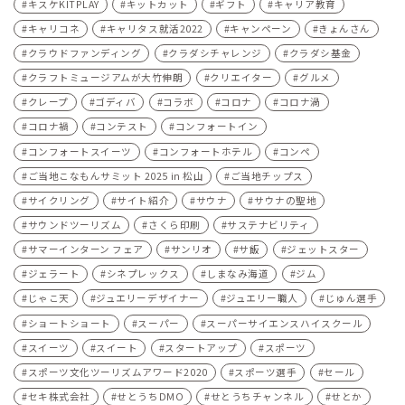
キスケKITPLAY
キットカット
ギフト
キャリア教育
キャリコネ
キャリタス就活2022
キャンペーン
きょんさん
クラウドファンディング
クラダシチャレンジ
クラダシ基金
クラフトミュージアムが大竹伸朗
クリエイター
グルメ
クレープ
ゴディバ
コラボ
コロナ
コロナ渦
コロナ禍
コンテスト
コンフォートイン
コンフォートスイーツ
コンフォートホテル
コンペ
ご当地こなもんサミット 2025 in 松山
ご当地チップス
サイクリング
サイト紹介
サウナ
サウナの聖地
サウンドツーリズム
さくら印刷
サステナビリティ
サマーインターン フェア
サンリオ
サ飯
ジェットスター
ジェラート
シネプレックス
しまなみ海道
ジム
じゃこ天
ジュエリーデザイナー
ジュエリー職人
じゅん選手
ショートショート
スーパー
スーパーサイエンスハイスクール
スイーツ
スイート
スタートアップ
スポーツ
スポーツ文化ツーリズムアワード2020
スポーツ選手
セール
セキ株式会社
せとうちDMO
せとうちチャンネル
せとか