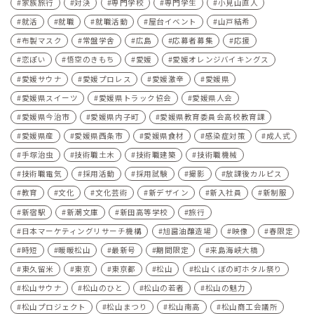
家族旅行
対決
専門学校
専門学生
小見山直人
就活
就職
就職活動
屋台イベント
山戸結希
布製マスク
常盤学舎
広島
応募者募集
応援
恋ぽい
悟空のきもち
愛媛
愛媛オレンジバイキングス
愛媛サウナ
愛媛プロレス
愛媛激辛
愛媛県
愛媛県スイーツ
愛媛県トラック協会
愛媛県人会
愛媛県今治市
愛媛県内子町
愛媛県教育委員会高校教育課
愛媛県産
愛媛県西条市
愛媛県食材
感染症対策
成人式
手塚治虫
技術職土木
技術職建築
技術職機械
技術職電気
採用活動
採用試験
撮影
放課後カルピス
教育
文化
文化芸術
新デザイン
新入社員
新制服
新宿駅
新潮文庫
新田高等学校
旅行
日本マーケティングリサーチ機構
旭醤油醸造場
映像
春限定
時短
暖暖松山
最新号
期間限定
来島海峡大橋
東久留米
東京
東京都
松山
松山くぼの町ホタル祭り
松山サウナ
松山のひと
松山の若者
松山の魅力
松山プロジェクト
松山まつり
松山南高
松山商工会議所