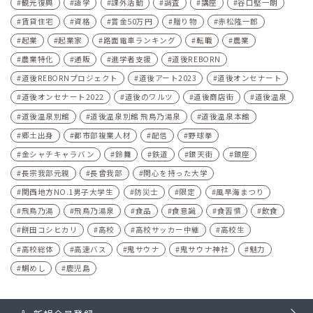
観光復興
語学
課外活動
調査
講座
谷口堅一朗
賃貸住宅
資格
賞金50万円
贈り物
赤松隆一郎
起業
起業家
路面電車ランキング
転職
農業
農業特化
通販
進学者支援
道後REBORN
道後REBORNプロジェクト
道後アート2023
道後オンセナート
道後オンセナート2022
道後のワルツ
道後商店街
道後温泉
道後温泉別館
道後温泉別館 飛鳥乃湯泉
道後温泉本館
郷土出身
都市部複業人材
配信
野球拳
金シャチキャラバン
鈴舞
鉄道
銀天街
銀座
長宗我部元親
長曾我部
関心を持った大学
関西地方NO.1男子大学生
防災士
限定
風早海まつり
飛鳥乃湯
飛鳥乃湯泉
食品
食意識
食習慣
飲食
餅田コシヒカリ
高校
高校サッカー中継
高校生
高校総体
高速バス
鬼サウナ
鬼サウナ神社
魅力
鯛めし
鹿児島