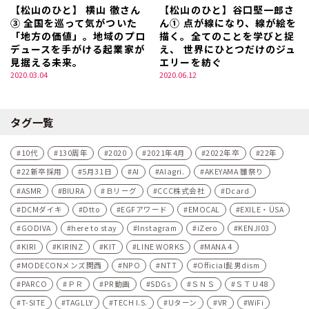
【松山のひと】 横山 徹さん
【松山のひと】谷口堅一郎さ
③ 全国を巡って気がついた
ん① 点が線になり、線が絵を
「地方の価値」。地域のプロ
描く。全てのことを学びと捉
デュースを手がける起業家が
え、 世界にひとつだけのジュ
見据える未来。
エリーを紡ぐ
2020.03.04
2020.06.12
タグ一覧
10代
130周年
2020
2021年4月
2022年卒
22年
22新卒採用
5月31日
AI
AIagri.
AKEYAMA 雛祭り
ASMR
BIURA
Ｂリーグ
CCC株式会社
Dcard
DCMダイキ
Dtto
EGFアワード
EMOCAL
EXILE・ÜSA
GODIVA
here to stay
Instagram
iZero
KENJI03
KIRI
KIRINZ
KIT
LINE WORKS
MANA 4
MODECONメンズ関西
NPO
NTT
Official髭男dism
PARCO
ＰＲ
PR動画
SDGs
ＳＮＳ
ＳＴＵ48
T-SITE
TAGLLY
TECH I.S.
Uターン
VR
WiFi