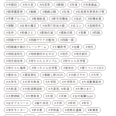
全国初
内々定
内定率
再開
冷凍
冷凍食品
劇場鑑賞券
動画
動画公開
北条
北条港外港荷あげ場
卒業アルバム
南海放送
厚生労働省
友近
収穫支援
受験
古坂大魔王
台湾IT担当大臣
合コン
吉岡弥生
名作
和食さと
喜助の湯
喜助の蒸
営業
四国
四国サウナ
四国サウナの聖地
四国一周
四国最大級のクレーンゲーム
土曜夜市
在庫
地元
地域活性化
地域食材おむすび
地方
地方創生
地方自治体
坊ちゃんスタジアム
坊ちゃん文学賞
坊ちゃん電車
坊っちゃん文学賞
城攻め
夏イベント2024
夏休み
夏目漱石
夏越し祭2024
大原さやか
大学
大学生
大学生専用
大学院
大学院生
大洲農業高校
大街道
大街道商店街
大道芸､大街道
大野ひまり
大野姉妹
大野真依
大阪
天神
女の転職type
女子アスリート
姫ケ浜荘
子供
学校
学生
学生モニター
学生寮
宇和島
完熟石畳栗
実業家