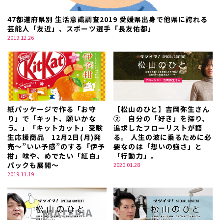
47都道府県別 生活意識調査2019 愛媛県出身で他県に誇れる
芸能人「友近」、スポーツ選手「長友佑都」
2019.12.26
紙パッケージで作る「お守
【松山のひと】吉岡弥生さん
り」で「キット、願いかな
② 自分の「好き」を探り、
う。」「キットカット」受験
追求したフローリストが語
生応援商品 12月2日(月)発
る。 人生の波に乗るために必
売～”いい予感”のする「伊予
要なのは「想いの強さ」と
柑」味や、めでたい「紅白」
「行動力」。
パックも展開～
2020.01.28
2019.11.19