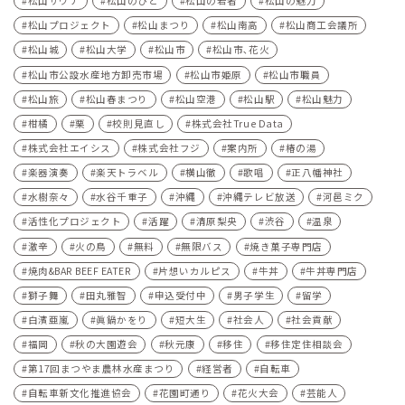
松山サウナ
松山のひと
松山の若者
松山の魅力
松山プロジェクト
松山まつり
松山南高
松山商工会議所
松山城
松山大学
松山市
松山市､花火
松山市公設水産地方卸売市場
松山市姫原
松山市職員
松山旅
松山春まつり
松山空港
松山駅
松山魅力
柑橘
栗
校則見直し
株式会社True Data
株式会社エイシス
株式会社フジ
案内所
椿の湯
楽器演奏
楽天トラベル
横山徹
歌唱
正八幡神社
水樹奈々
水谷千重子
沖縄
沖縄テレビ放送
河⾢ミク
活性化プロジェクト
活躍
清原梨央
渋谷
温泉
激辛
火の鳥
無料
無限バス
焼き菓子専門店
焼肉&BAR BEEF EATER
片想いカルピス
牛丼
牛丼専門店
獅子舞
田丸雅智
申込受付中
男子学生
留学
白濱亜嵐
眞鍋かをり
短大生
社会人
社会貢献
福岡
秋の大園遊会
秋元康
移住
移住定住相談会
第17回まつやま農林水産まつり
経営者
自転車
自転車新文化推進協会
花園町通り
花火大会
芸能人