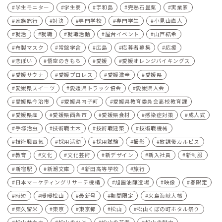
学生モニター
学生寮
宇和島
完熟石畳栗
実業家
家族旅行
対決
専門学校
専門学生
小見山直人
就活
就職
就職活動
屋台イベント
山戸結希
布製マスク
常盤学舎
広島
応募者募集
応援
恋ぽい
悟空のきもち
愛媛
愛媛オレンジバイキングス
愛媛サウナ
愛媛プロレス
愛媛激辛
愛媛県
愛媛県スイーツ
愛媛県トラック協会
愛媛県人会
愛媛県今治市
愛媛県内子町
愛媛県教育委員会高校教育課
愛媛県産
愛媛県西条市
愛媛県食材
感染症対策
成人式
手塚治虫
技術職土木
技術職建築
技術職機械
技術職電気
採用活動
採用試験
撮影
放課後カルピス
教育
文化
文化芸術
新デザイン
新入社員
新制服
新宿駅
新潮文庫
新田高等学校
旅行
日本マーケティングリサーチ機構
旭醤油醸造場
映像
春限定
時短
暖暖松山
最新号
期間限定
来島海峡大橋
東久留米
東京
東京都
松山
松山くぼの町ホタル祭り