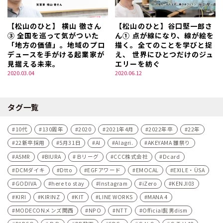
【松山のひと】 横山 徹さん
【松山のひと】谷口堅一郎さ
③ 全国を巡って気がついた
ん① 点が線になり、線が絵を
「地方の価値」。地域のプロ
描く。全てのことを学びと捉
デュースを手がける起業家が
え、 世界にひとつだけのジュ
見据える未来。
エリーを紡ぐ
2020.03.04
2020.06.12
タグ一覧
10代
130周年
2020
2021年4月
2022年卒
22年
22新卒採用
5月31日
AI
AIagri.
AKEYAMA 雛祭り
ASMR
BIURA
Ｂリーグ
CCC株式会社
Dcard
DCMダイキ
Dtto
EGFアワード
EMOCAL
EXILE・ÜSA
GODIVA
here to stay
Instagram
iZero
KENJI03
KIRI
KIRINZ
KIT
LINE WORKS
MANA 4
MODECONメンズ関西
NPO
NTT
Official髭男dism