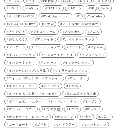
PARCO
ＰＲ
PR動画
SDGs
ＳＮＳ
ＳＴＵ48
T-SITE
TAGLLY
TECH I.S.
Uターン
VR
WiFi
WILLER EXPRESS
Work Design Lab
X
YouTube
ZOWA
Z世代
Ｚ大学
アートな湯の街の音楽会
アイアグリ
アイスクリーム
アサヒ飲料
アニメ
ありんくりん
アルバイト
アルバイトマッチング
アンケート
アンテナショップ
イベント
いよかん
イルミネーション
インスパイア・ハイ
インターシップ
インターネット
インターン
インターンシップ
インターンシップ､大学生
ウィラーエクスプレス
ヴィレッジヴァンガードオンライン
ウォーター
エアインターハイ
エイトワン
えひめ
えひめまるごと移住フェスin東京
えひめ愛ある食の市
エマニュエル・ムホー
オードリー・タン
オープン
オサレカンパニー
おむすび屋
おやつ
オレンジ
オンセナートコレクション
オンライン
お中元
お菓子
カーキュート
ガイド
ガイドツアー
カウントダウン