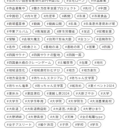
住みたい田舎若者世代部門全国1位
住宅ローン
作品募集
作品募集中
働き方改革支援プロジェクト
先行
全国
全国初
内々定
内定率
再開
冷凍
冷凍食品
劇場鑑賞券
動画
動画公開
北条
北条港外港荷あげ場
卒業アルバム
南海放送
厚生労働省
友近
収穫支援
受験
古坂大魔王
台湾IT担当大臣
合コン
吉岡弥生
名作
和食さと
喜助の湯
喜助の蒸
営業
四国
四国サウナ
四国サウナの聖地
四国一周
四国最大級のクレーンゲーム
土曜夜市
在庫
地元
地域活性化
地域食材おむすび
地方
地方創生
地方自治体
坊ちゃんスタジアム
坊ちゃん文学賞
坊ちゃん電車
坊っちゃん文学賞
城攻め
夏イベント2024
夏休み
夏目漱石
夏越し祭2024
大原さやか
大学
大学生
大学生専用
大学院
大学院生
大洲農業高校
大街道
大街道商店街
大道芸､大街道
大野ひまり
大野姉妹
大野真依
大阪
天神
女の転職type
女子アスリート
姫ケ浜荘
子供
学校
学生