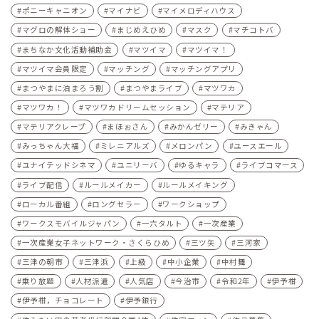
ポニーキャニオン
マイナビ
マイメロディハウス
マグロの解体ショー
まじめえひめ
マスク
マチコトバ
まちなか文化活動補助金
マツイマ
マツイマ！
マツイマ会員限定
マッチング
マッチングアプリ
まつやまに泊まろう割
まつやまライブ
マツワカ
マツワカ！
マツワカドリームセッション
マテリア
マテリアクレープ
まほぉさん
みかんゼリー
みきゃん
みっちゃん大福
ミレニアルズ
メロンパン
ユースエール
ユナイテッドシネマ
ユニリーバ
ゆるキャラ
ライブコマース
ライブ配信
ルールメイカー
ルールメイキング
ローカル番組
ロングセラー
ワークショップ
ワークスモバイルジャパン
一六タルト
一次産業
一次産業女子ネットワーク・さくらひめ
三ツ矢
三河家
三津の朝市
三津浜
上級
中小企業
中村舞
乗り放題
人材派遣
人気店
今治市
令和2年
伊予柑
伊予柑，チョコレート
伊予銀行