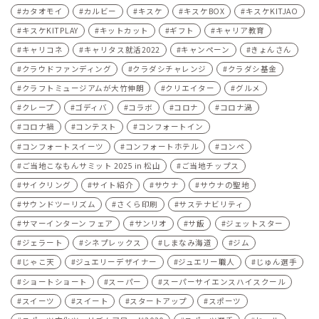
カタオモイ
カルビー
キスケ
キスケBOX
キスケKITJAO
キスケKITPLAY
キットカット
ギフト
キャリア教育
キャリコネ
キャリタス就活2022
キャンペーン
きょんさん
クラウドファンディング
クラダシチャレンジ
クラダシ基金
クラフトミュージアムが大竹伸朗
クリエイター
グルメ
クレープ
ゴディバ
コラボ
コロナ
コロナ渦
コロナ禍
コンテスト
コンフォートイン
コンフォートスイーツ
コンフォートホテル
コンペ
ご当地こなもんサミット 2025 in 松山
ご当地チップス
サイクリング
サイト紹介
サウナ
サウナの聖地
サウンドツーリズム
さくら印刷
サステナビリティ
サマーインターン フェア
サンリオ
サ飯
ジェットスター
ジェラート
シネプレックス
しまなみ海道
ジム
じゃこ天
ジュエリーデザイナー
ジュエリー職人
じゅん選手
ショートショート
スーパー
スーパーサイエンスハイスクール
スイーツ
スイート
スタートアップ
スポーツ