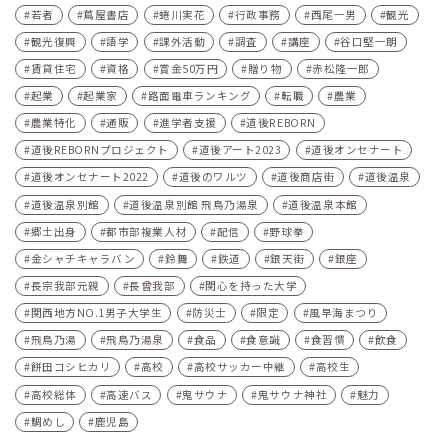
若者
蔦屋書店
蜷川実花
行政事務
西尾一男
観光
観光復興
語学
課外活動
調査
講座
谷口堅一朗
賃貸住宅
資格
賞金50万円
贈り物
赤松隆一郎
起業
起業家
路面電車ランキング
転職
農業
農業特化
通販
進学者支援
道後REBORN
道後REBORNプロジェクト
道後アート2023
道後オンセナート
道後オンセナート2022
道後のワルツ
道後商店街
道後温泉
道後温泉別館
道後温泉別館 飛鳥乃湯泉
道後温泉本館
郷土出身
都市部複業人材
配信
野球拳
金シャチキャラバン
鈴舞
鉄道
銀天街
銀座
長宗我部元親
長曾我部
関心を持った大学
関西地方NO.1男子大学生
防災士
限定
風早海まつり
飛鳥乃湯
飛鳥乃湯泉
食品
食意識
食習慣
飲食
餅田コシヒカリ
高校
高校サッカー中継
高校生
高校総体
高速バス
鬼サウナ
鬼サウナ神社
魅力
鯛めし
鹿児島