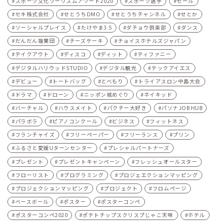
スポーツ文化ツーリズムアワード2020
スポーツ選手
セール
セキ株式会社
せとうちDMO
せとうちチャンネル
せとか
ソーシャルプレイス
たけやま3.5
ダチョウ倶楽部
ダンス
だんだん複業団
チーズケーキ
チョイスホテルズジャパン
テイクアウト
ディスコ
ディット
ティファニー
デジタルハリウッドSTUDIO
デジタル観光
テックアイエス
デビュー
トートバッグ
とべもり
トライアスロン中島大会
ドラマ
ドローン
ニッポン城めぐり
ネイキッド
バーチャル
ハウスメイト
パクチー大好き
パソナJOB HUB
パラボラ
ピアノコンクール
ビジネス
フィットネス
フランチャイズ
フリーペーパー
フリーランス
プリン
ふるさと愛媛Uターンセンター
プレシャルパートナーズ
プレゼント
プレゼントキャンペーン
フレッシュオールスター
フローリスト
プログラミング
プロジェエクションマッピング
プロジェクションマッピング
プロジェクト
フロムページ
ベースボール
ポスター
ポスターコンペ
ポスターコンペ2020
ポテトチップスクリスプじゃこ天味
ホテル