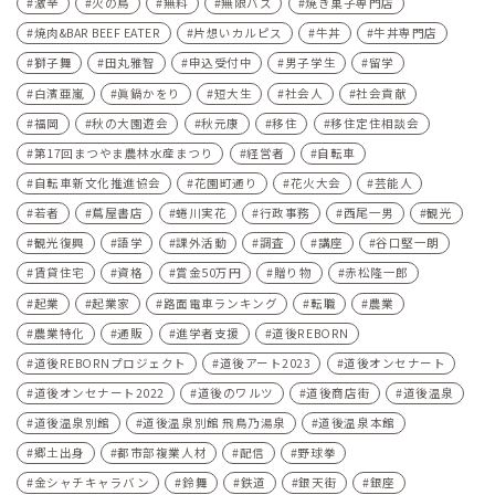
激辛
火の鳥
無料
無限バス
焼き菓子専門店
焼肉&BAR BEEF EATER
片想いカルピス
牛丼
牛丼専門店
獅子舞
田丸雅智
申込受付中
男子学生
留学
白濱亜嵐
眞鍋かをり
短大生
社会人
社会貢献
福岡
秋の大園遊会
秋元康
移住
移住定住相談会
第17回まつやま農林水産まつり
経営者
自転車
自転車新文化推進協会
花園町通り
花火大会
芸能人
若者
蔦屋書店
蜷川実花
行政事務
西尾一男
観光
観光復興
語学
課外活動
調査
講座
谷口堅一朗
賃貸住宅
資格
賞金50万円
贈り物
赤松隆一郎
起業
起業家
路面電車ランキング
転職
農業
農業特化
通販
進学者支援
道後REBORN
道後REBORNプロジェクト
道後アート2023
道後オンセナート
道後オンセナート2022
道後のワルツ
道後商店街
道後温泉
道後温泉別館
道後温泉別館 飛鳥乃湯泉
道後温泉本館
郷土出身
都市部複業人材
配信
野球拳
金シャチキャラバン
鈴舞
鉄道
銀天街
銀座