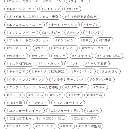
ヴィレッジヴァンガードオンライン
ウォーター
エアインターハイ
エイトワン
えひめ
えひめまるごと移住フェスin東京
えひめ愛ある食の市
エマニュエル・ムホー
オードリー・タン
オープン
オサレカンパニー
おむすび屋
おやつ
オレンジ
オンセナートコレクション
オンライン
お中元
お菓子
カーキュート
ガイド
ガイドツアー
カウントダウン
カタオモイ
カルビー
キスケ
キスケBOX
キスケKITJAO
キスケKITPLAY
キットカット
ギフト
キャリア教育
キャリコネ
キャリタス就活2022
キャンペーン
きょんさん
クラウドファンディング
クラダシチャレンジ
クラダシ基金
クラフトミュージアムが大竹伸朗
クリエイター
グルメ
クレープ
ゴディバ
コラボ
コロナ
コロナ渦
コロナ禍
コンテスト
コンフォートイン
コンフォートスイーツ
コンフォートホテル
コンペ
ご当地こなもんサミット 2025 in 松山
ご当地チップス
サイクリング
サイト紹介
サウナ
サウナの聖地