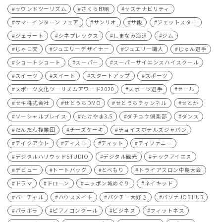
サウンドツーリズム
さくら印刷
サステナビリティ
サマーインターン フェア
サンリオ
サ飯
ジェットスター
ジェラート
シネプレックス
しまなみ海道
ジム
じゃこ天
ジュエリーデザイナー
ジュエリー職人
じゅん選手
ショートショート
スーパー
スーパーサイエンスハイスクール
スイーツ
スイート
スタートアップ
スポーツ
スポーツ文化ツーリズムアワード2020
スポーツ選手
セール
セキ株式会社
せとうちDMO
せとうちチャンネル
せとか
ソーシャルプレイス
たけやま3.5
ダチョウ倶楽部
ダンス
だんだん複業団
チーズケーキ
チョイスホテルズジャパン
テイクアウト
ディスコ
ディット
ティファニー
デジタルハリウッドSTUDIO
デジタル観光
テックアイエス
デビュー
トートバッグ
とべもり
トライアスロン中島大会
ドラマ
ドローン
ニッポン城めぐり
ネイキッド
バーチャル
ハウスメイト
パクチー大好き
パソナJOB HUB
パラボラ
ピアノコンクール
ビジネス
フィットネス