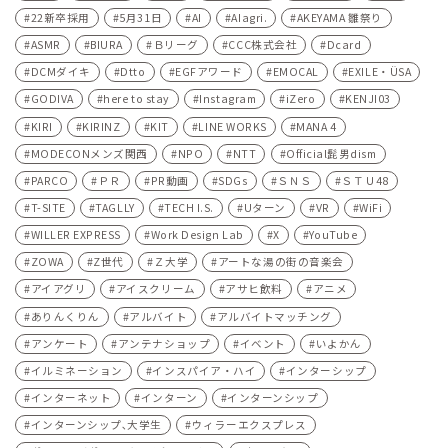
22新卒採用
5月31日
AI
AIagri.
AKEYAMA 雛祭り
ASMR
BIURA
Ｂリーグ
CCC株式会社
Dcard
DCMダイキ
Dtto
EGFアワード
EMOCAL
EXILE・ÜSA
GODIVA
here to stay
Instagram
iZero
KENJI03
KIRI
KIRINZ
KIT
LINE WORKS
MANA 4
MODECONメンズ関西
NPO
NTT
Official髭男dism
PARCO
ＰＲ
PR動画
SDGs
ＳＮＳ
ＳＴＵ48
T-SITE
TAGLLY
TECH I.S.
Uターン
VR
WiFi
WILLER EXPRESS
Work Design Lab
X
YouTube
ZOWA
Z世代
Ｚ大学
アートな湯の街の音楽会
アイアグリ
アイスクリーム
アサヒ飲料
アニメ
ありんくりん
アルバイト
アルバイトマッチング
アンケート
アンテナショップ
イベント
いよかん
イルミネーション
インスパイア・ハイ
インターシップ
インターネット
インターン
インターンシップ
インターンシップ､大学生
ウィラーエクスプレス