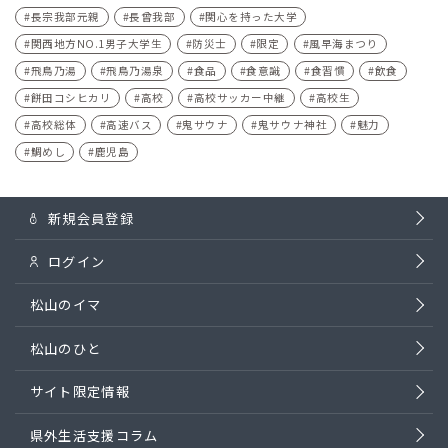
長宗我部元親
長曾我部
関心を持った大学
関西地方NO.1男子大学生
防災士
限定
風早海まつり
飛鳥乃湯
飛鳥乃湯泉
食品
食意識
食習慣
飲食
餅田コシヒカリ
高校
高校サッカー中継
高校生
高校総体
高速バス
鬼サウナ
鬼サウナ神社
魅力
鯛めし
鹿児島
新規会員登録
ログイン
松山のイマ
松山のひと
サイト限定情報
県外生活支援コラム