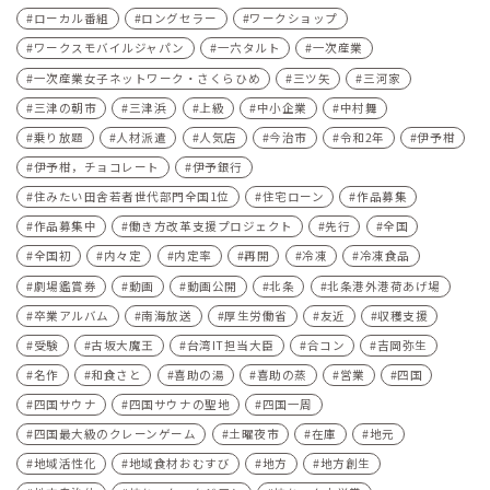
ローカル番組
ロングセラー
ワークショップ
ワークスモバイルジャパン
一六タルト
一次産業
一次産業女子ネットワーク・さくらひめ
三ツ矢
三河家
三津の朝市
三津浜
上級
中小企業
中村舞
乗り放題
人材派遣
人気店
今治市
令和2年
伊予柑
伊予柑，チョコレート
伊予銀行
住みたい田舎若者世代部門全国1位
住宅ローン
作品募集
作品募集中
働き方改革支援プロジェクト
先行
全国
全国初
内々定
内定率
再開
冷凍
冷凍食品
劇場鑑賞券
動画
動画公開
北条
北条港外港荷あげ場
卒業アルバム
南海放送
厚生労働省
友近
収穫支援
受験
古坂大魔王
台湾IT担当大臣
合コン
吉岡弥生
名作
和食さと
喜助の湯
喜助の蒸
営業
四国
四国サウナ
四国サウナの聖地
四国一周
四国最大級のクレーンゲーム
土曜夜市
在庫
地元
地域活性化
地域食材おむすび
地方
地方創生