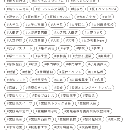
地方自治体
坊ちゃんスタジアム
坊ちゃん文学賞
坊ちゃん電車
坊っちゃん文学賞
城攻め
夏イベント2024
夏休み
夏目漱石
夏越し祭2024
大原さやか
大学
大学生
大学生専用
大学院
大学院生
大洲農業高校
大街道
大街道商店街
大道芸､大街道
大野ひまり
大野姉妹
大野真依
大阪
天神
女の転職type
女子アスリート
姫ケ浜荘
子供
学校
学生
学生モニター
学生寮
宇和島
完熟石畳栗
実業家
家族旅行
対決
専門学校
専門学生
小見山直人
就活
就職
就職活動
屋台イベント
山戸結希
布製マスク
常盤学舎
広島
応募者募集
応援
恋ぽい
悟空のきもち
愛媛
愛媛オレンジバイキングス
愛媛サウナ
愛媛プロレス
愛媛激辛
愛媛県
愛媛県スイーツ
愛媛県トラック協会
愛媛県人会
愛媛県今治市
愛媛県内子町
愛媛県教育委員会高校教育課
愛媛県産
愛媛県西条市
愛媛県食材
感染症対策
成人式
手塚治虫
技術職土木
技術職建築
技術職機械