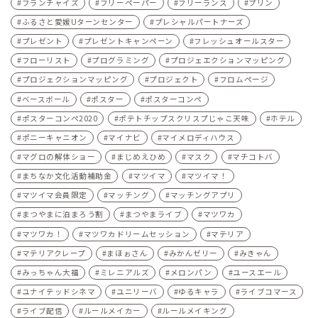
フランチャイズ
フリーペーパー
フリーランス
プリン
ふるさと愛媛Uターンセンター
プレシャルパートナーズ
プレゼント
プレゼントキャンペーン
フレッシュオールスター
フローリスト
プログラミング
プロジェエクションマッピング
プロジェクションマッピング
プロジェクト
フロムページ
ベースボール
ポスター
ポスターコンペ
ポスターコンペ2020
ポテトチップスクリスプじゃこ天味
ホテル
ポニーキャニオン
マイナビ
マイメロディハウス
マグロの解体ショー
まじめえひめ
マスク
マチコトバ
まちなか文化活動補助金
マツイマ
マツイマ！
マツイマ会員限定
マッチング
マッチングアプリ
まつやまに泊まろう割
まつやまライブ
マツワカ
マツワカ！
マツワカドリームセッション
マテリア
マテリアクレープ
まほぉさん
みかんゼリー
みきゃん
みっちゃん大福
ミレニアルズ
メロンパン
ユースエール
ユナイテッドシネマ
ユニリーバ
ゆるキャラ
ライブコマース
ライブ配信
ルールメイカー
ルールメイキング