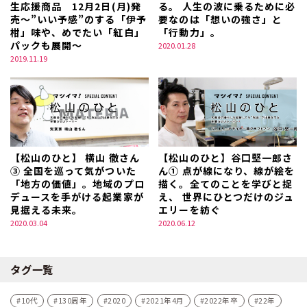
生応援商品 12月2日(月)発
る。 人生の波に乗るために必
売～”いい予感”のする「伊予
要なのは「想いの強さ」と
柑」味や、めでたい「紅白」
「行動力」。
パックも展開～
2020.01.28
2019.11.19
【松山のひと】 横山 徹さん
【松山のひと】谷口堅一郎さ
③ 全国を巡って気がついた
ん① 点が線になり、線が絵を
「地方の価値」。地域のプロ
描く。全てのことを学びと捉
デュースを手がける起業家が
え、 世界にひとつだけのジュ
見据える未来。
エリーを紡ぐ
2020.03.04
2020.06.12
タグ一覧
10代
130周年
2020
2021年4月
2022年卒
22年