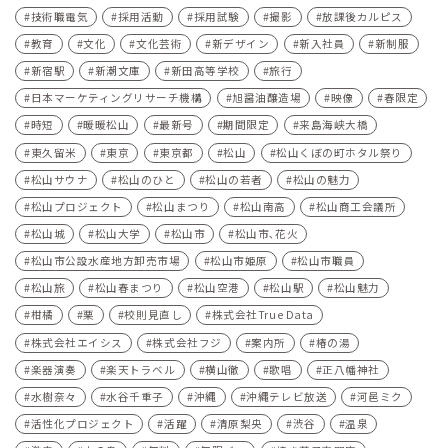
技術職電気
採用活動
採用試験
撮影
放課後カルピス
教育
文化
文化芸術
新デザイン
新入社員
新制服
新宿駅
新潮文庫
新田高等学校
旅行
日本マーケティングリサーチ機構
旭醤油醸造場
映像
春限定
時短
暖暖松山
最新号
期間限定
来島海峡大橋
東久留米
東京
東京都
松山
松山くぼの町ホタル祭り
松山サウナ
松山のひと
松山の若者
松山の魅力
松山プロジェクト
松山まつり
松山南高
松山商工会議所
松山城
松山大学
松山市
松山市､花火
松山市公設水産地方卸売市場
松山市姫原
松山市職員
松山旅
松山春まつり
松山空港
松山駅
松山魅力
柑橘
栗
校則見直し
株式会社True Data
株式会社エイシス
株式会社フジ
案内所
椿の湯
楽器演奏
楽天トラベル
横山徹
歌唱
正八幡神社
水樹奈々
水谷千重子
沖縄
沖縄テレビ放送
河⾢ミク
活性化プロジェクト
活躍
清原梨央
渋谷
温泉