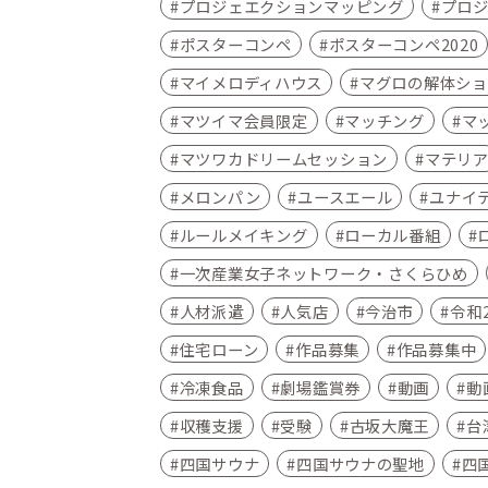
プロジェエクションマッピング
プロ
ポスターコンペ
ポスターコンペ2020
マイメロディハウス
マグロの解体ショ
マツイマ会員限定
マッチング
マ
マツワカドリームセッション
マテリ
メロンパン
ユースエール
ユナイ
ルールメイキング
ローカル番組
一次産業女子ネットワーク・さくらひめ
人材派遣
人気店
今治市
令和
住宅ローン
作品募集
作品募集中
冷凍食品
劇場鑑賞券
動画
動
収穫支援
受験
古坂大魔王
台
四国サウナ
四国サウナの聖地
四