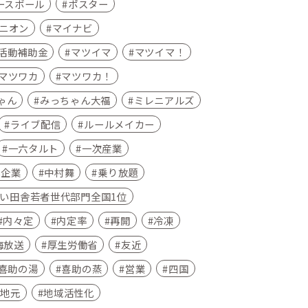
ースボール
ポスター
ニオン
マイナビ
活動補助金
マツイマ
マツイマ！
マツワカ
マツワカ！
ゃん
みっちゃん大福
ミレニアルズ
ライブ配信
ルールメイカー
一六タルト
一次産業
小企業
中村舞
乗り放題
い田舎若者世代部門全国1位
内々定
内定率
再開
冷凍
海放送
厚生労働省
友近
喜助の湯
喜助の蒸
営業
四国
地元
地域活性化