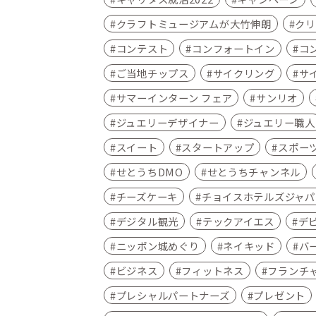
クラフトミュージアムが大竹伸朗
クリ
コンテスト
コンフォートイン
コ
ご当地チップス
サイクリング
サ
サマーインターン フェア
サンリオ
ジュエリーデザイナー
ジュエリー職人
スイート
スタートアップ
スポー
せとうちDMO
せとうちチャンネル
チーズケーキ
チョイスホテルズジャパ
デジタル観光
テックアイエス
デ
ニッポン城めぐり
ネイキッド
バ
ビジネス
フィットネス
フランチ
プレシャルパートナーズ
プレゼント