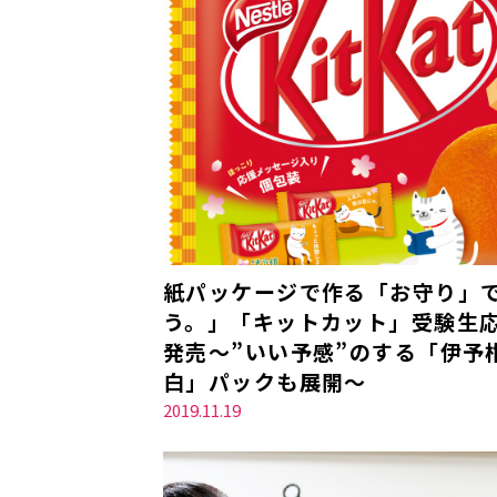
紙パッケージで作る「お守り」
う。」「キットカット」受験生応援
発売～”いい予感”のする「伊予
白」パックも展開～
2019.11.19