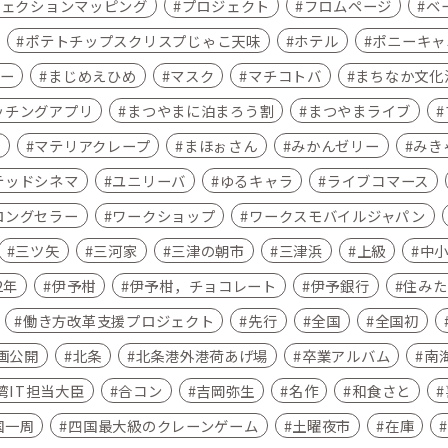
ジェクションマッピング
プロジェクト
フロムページ
ベ
ポテトチップスクリスプじゃこ天味
ホテル
ポニーキャ
ー
まじめえひめ
マスク
マチコトバ
まちなか文化
ッチングアプリ
まつやまに泊まろう割
まつやまライブ
ア
マテリアクレープ
まほぉさん
みかんゼリー
みき
テッドシネマ
ユニリーバ
ゆるキャラ
ライブコマース
ロングセラー
ワークショップ
ワークスモバイルジャパン
三ツ矢
三河家
三津の朝市
三津浜
上級
中
2年
伊予柑
伊予柑，チョコレート
伊予銀行
住みた
働き方改革支援プロジェクト
先行
全国
全国初
画公開
北条
北条港外港荷あげ場
卒業アルバム
南
湾IT担当大臣
合コン
吉岡弥生
名作
和食さと
国一周
四国最大級のクレーンゲーム
土曜夜市
在庫