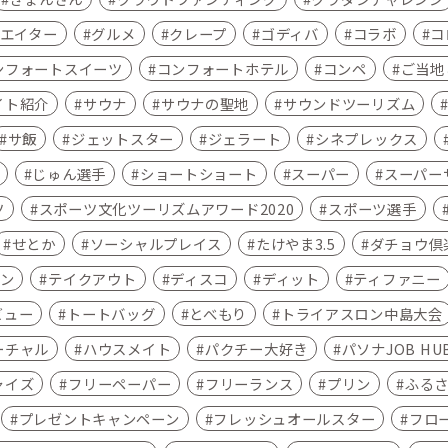
エイター
グルメ
クレープ
ゴディバ
コラボ
コ
ンフォートスイーツ
コンフォートホテル
コンペ
ご当地こ
イト紹介
サウナ
サウナの聖地
サウンドツーリズム
サ飯
ジェットスター
ジェラート
シネプレックス
じゅん選手
ショートショート
スーパー
スーパー
ツ
スポーツ文化ツーリズムアワード2020
スポーツ選手
せとか
ソーシャルプレイス
たけやま3.5
ダチョウ倶
ン
テイクアウト
ディスコ
ディット
ティファニー
ビュー
トートバッグ
とべもり
トライアスロン中島大会
ーチャル
ハウスメイト
パクチー大好き
パソナJOB HU
ャイズ
フリーペーパー
フリーランス
プリン
ふる
プレゼントキャンペーン
フレッシュオールスター
フロ