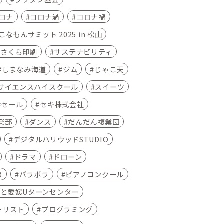
ロナ
コロナ渦
コロナ禍
なもんサミット 2025 in 松山
さくら印刷
サステナビリティ
しまなみ海道
ジム
じゃこ天
サイエンスハイスクール
スイーツ
セール
セキ株式会社
楽部
ダンス
だんだん複業団
デジタルハリウッドSTUDIO
ドラマ
ドローン
B
パラボラ
ピアノコンクール
さと愛媛Uターンセンター
ーリスト
プログラミング