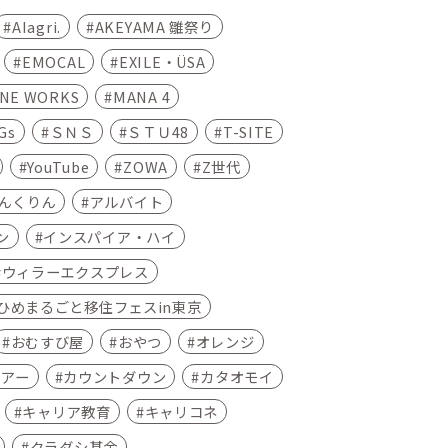
AIagri.
AKEYAMA 雛祭り
EMOCAL
EXILE・ÜSA
INE WORKS
MANA 4
Gs
ＳＮＳ
ＳＴＵ48
T-SITE
YouTube
ZOWA
Z世代
んくりん
アルバイト
ン
インスパイア・ハイ
ウィラーエクスプレス
ひめまるごと移住フェスin東京
おむすび屋
おやつ
オレンジ
ツアー
カウントダウン
カタオモイ
キャリア教育
キャリコネ
クラダシ基金