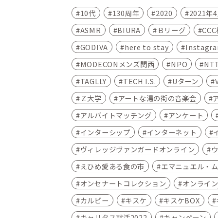
10代
130周年
2020
2021年
ASMR
BIURA
Ｂリーグ
CC
GODIVA
here to stay
Instagr
MODECONメンズ関西
NPO
NT
TAGLLY
TECH I.S.
Uターン
Ｚ大学
アートな湯の街の音楽会
アルバイトマッチング
アンケート
インターシップ
インターネット
ヴィレッジヴァンガードオンライン
えひめ愛ある食の市
エマニュエル・
オンセナートコレクション
オンライ
カルビー
キスケ
キスケBOX
キャリタス就活2022
キャンペーン