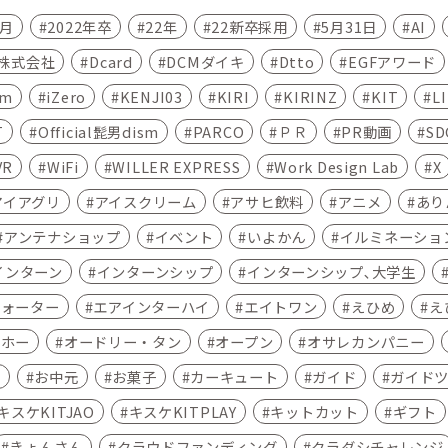
4月
2022年卒
22年
22新卒採用
5月31日
AI
C株式会社
Dcard
DCMダイキ
Dtto
EGFアワード
am
iZero
KENJI03
KIRI
KIRINZ
KIT
L
T
Official髭男dism
PARCO
ＰＲ
PR動画
SD
VR
WiFi
WILLER EXPRESS
Work Design Lab
X
アイアグリ
アイスクリーム
アサヒ飲料
アニメ
あり
アンテナショップ
イベント
いよかん
イルミネーショ
インターン
インターンシップ
インターンシップ､大学生
ウォーター
エアインターハイ
エイトワン
えひめ
え
ムホー
オードリー・タン
オープン
オサレカンパニー
ン
お中元
お菓子
カーキュート
ガイド
ガイド
キスケKITJAO
キスケKITPLAY
キットカット
ギフト
きょんさん
クラウドファンディング
クラダシチャレンジ