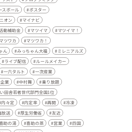
ースボール
ポスター
ニオン
マイナビ
活動補助金
マツイマ
マツイマ！
マツワカ
マツワカ！
ゃん
みっちゃん大福
ミレニアルズ
ライブ配信
ルールメイカー
一六タルト
一次産業
小企業
中村舞
乗り放題
い田舎若者世代部門全国1位
内々定
内定率
再開
冷凍
海放送
厚生労働省
友近
喜助の湯
喜助の蒸
営業
四国