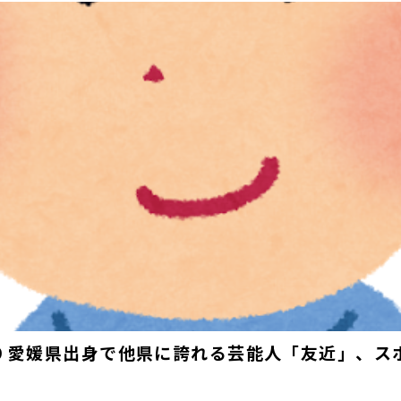
019 愛媛県出身で他県に誇れる芸能人「友近」、