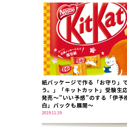
紙パッケージで作る「お守り」
う。」「キットカット」受験生応援
発売～”いい予感”のする「伊予
白」パックも展開～
2019.11.19