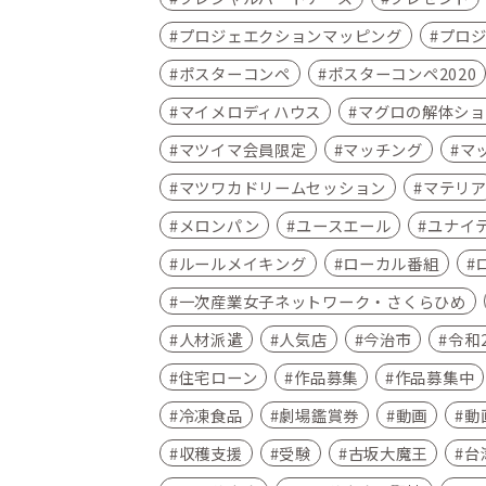
プロジェエクションマッピング
プロ
ポスターコンペ
ポスターコンペ2020
マイメロディハウス
マグロの解体ショ
マツイマ会員限定
マッチング
マ
マツワカドリームセッション
マテリ
メロンパン
ユースエール
ユナイ
ルールメイキング
ローカル番組
一次産業女子ネットワーク・さくらひめ
人材派遣
人気店
今治市
令和
住宅ローン
作品募集
作品募集中
冷凍食品
劇場鑑賞券
動画
動
収穫支援
受験
古坂大魔王
台