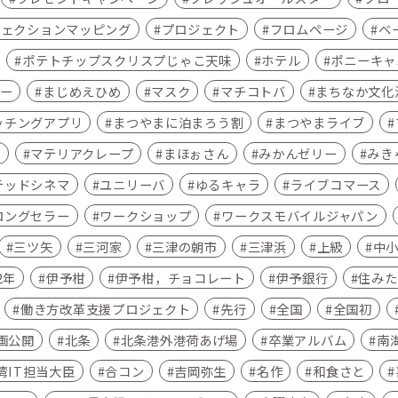
ジェクションマッピング
プロジェクト
フロムページ
ベ
ポテトチップスクリスプじゃこ天味
ホテル
ポニーキャ
ー
まじめえひめ
マスク
マチコトバ
まちなか文化
ッチングアプリ
まつやまに泊まろう割
まつやまライブ
ア
マテリアクレープ
まほぉさん
みかんゼリー
みき
テッドシネマ
ユニリーバ
ゆるキャラ
ライブコマース
ロングセラー
ワークショップ
ワークスモバイルジャパン
三ツ矢
三河家
三津の朝市
三津浜
上級
中
2年
伊予柑
伊予柑，チョコレート
伊予銀行
住みた
働き方改革支援プロジェクト
先行
全国
全国初
画公開
北条
北条港外港荷あげ場
卒業アルバム
南
湾IT担当大臣
合コン
吉岡弥生
名作
和食さと