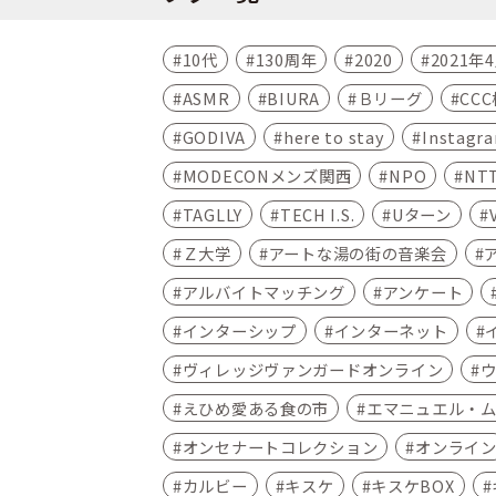
10代
130周年
2020
2021年
ASMR
BIURA
Ｂリーグ
CC
GODIVA
here to stay
Instagr
MODECONメンズ関西
NPO
NT
TAGLLY
TECH I.S.
Uターン
Ｚ大学
アートな湯の街の音楽会
アルバイトマッチング
アンケート
インターシップ
インターネット
ヴィレッジヴァンガードオンライン
えひめ愛ある食の市
エマニュエル・
オンセナートコレクション
オンライ
カルビー
キスケ
キスケBOX