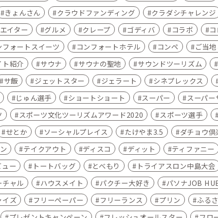
きょんさん
クラウドファンディング
クラダシチャレンジ
エイター
グルメ
クレープ
ゴディバ
コラボ
コ
ンフォートスイーツ
コンフォートホテル
コンペ
ご当地こ
イト紹介
サウナ
サウナの聖地
サウンドツーリズム
サ飯
ジェットスター
ジェラート
シネプレックス
じゅん選手
ショートショート
スーパー
スーパー
ツ
スポーツ文化ツーリズムアワード2020
スポーツ選手
せとか
ソーシャルプレイス
たけやま3.5
ダチョウ倶
ン
テイクアウト
ディスコ
ディット
ティファニー
ビュー
トートバッグ
とべもり
トライアスロン中島大会
ーチャル
ハウスメイト
パクチー大好き
パソナJOB HU
ャイズ
フリーペーパー
フリーランス
プリン
ふる
プレゼントキャンペーン
フレッシュオールスター
フロ