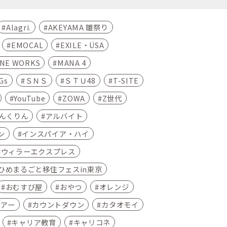
AIagri.
AKEYAMA 雛祭り
EMOCAL
EXILE・ÜSA
INE WORKS
MANA 4
Gs
ＳＮＳ
ＳＴＵ48
T-SITE
YouTube
ZOWA
Z世代
んくりん
アルバイト
ン
インスパイア・ハイ
ウィラーエクスプレス
ひめまるごと移住フェスin東京
おむすび屋
おやつ
オレンジ
ツアー
カウントダウン
カタオモイ
キャリア教育
キャリコネ