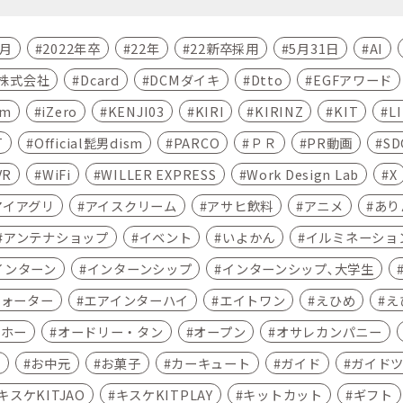
4月
2022年卒
22年
22新卒採用
5月31日
AI
C株式会社
Dcard
DCMダイキ
Dtto
EGFアワード
am
iZero
KENJI03
KIRI
KIRINZ
KIT
L
T
Official髭男dism
PARCO
ＰＲ
PR動画
SD
VR
WiFi
WILLER EXPRESS
Work Design Lab
X
アイアグリ
アイスクリーム
アサヒ飲料
アニメ
あり
アンテナショップ
イベント
いよかん
イルミネーショ
インターン
インターンシップ
インターンシップ､大学生
ウォーター
エアインターハイ
エイトワン
えひめ
え
ムホー
オードリー・タン
オープン
オサレカンパニー
ン
お中元
お菓子
カーキュート
ガイド
ガイド
キスケKITJAO
キスケKITPLAY
キットカット
ギフト