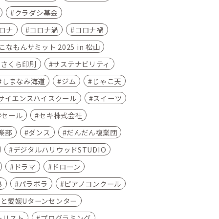
クラダシ基金
ロナ
コロナ渦
コロナ禍
なもんサミット 2025 in 松山
さくら印刷
サステナビリティ
しまなみ海道
ジム
じゃこ天
サイエンスハイスクール
スイーツ
セール
セキ株式会社
楽部
ダンス
だんだん複業団
デジタルハリウッドSTUDIO
ドラマ
ドローン
B
パラボラ
ピアノコンクール
さと愛媛Uターンセンター
ーリスト
プログラミング