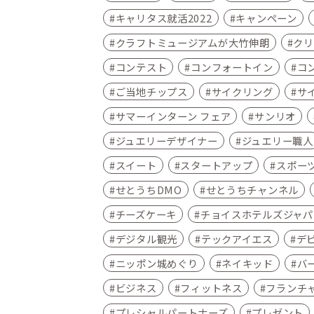
キャリタス就活2022
キャンペーン
クラフトミュージアムが大竹伸朗
クリ
コンテスト
コンフォートイン
コ
ご当地チップス
サイクリング
サ
サマーインターン フェア
サンリオ
ジュエリーデザイナー
ジュエリー職人
スイート
スタートアップ
スポー
せとうちDMO
せとうちチャンネル
チーズケーキ
チョイスホテルズジャパ
デジタル観光
テックアイエス
デ
ニッポン城めぐり
ネイキッド
バ
ビジネス
フィットネス
フランチ
プレシャルパートナーズ
プレゼント