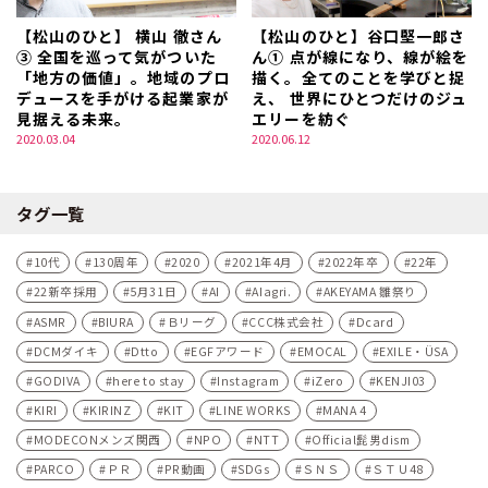
【松山のひと】 横山 徹さん
【松山のひと】谷口堅一郎さ
③ 全国を巡って気がついた
ん① 点が線になり、線が絵を
「地方の価値」。地域のプロ
描く。全てのことを学びと捉
デュースを手がける起業家が
え、 世界にひとつだけのジュ
見据える未来。
エリーを紡ぐ
2020.03.04
2020.06.12
タグ一覧
10代
130周年
2020
2021年4月
2022年卒
22年
22新卒採用
5月31日
AI
AIagri.
AKEYAMA 雛祭り
ASMR
BIURA
Ｂリーグ
CCC株式会社
Dcard
DCMダイキ
Dtto
EGFアワード
EMOCAL
EXILE・ÜSA
GODIVA
here to stay
Instagram
iZero
KENJI03
KIRI
KIRINZ
KIT
LINE WORKS
MANA 4
MODECONメンズ関西
NPO
NTT
Official髭男dism
PARCO
ＰＲ
PR動画
SDGs
ＳＮＳ
ＳＴＵ48