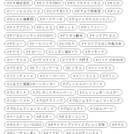
セキ株式会社
せとうちDMO
せとうちチャンネル
せとか
ソーシャルプレイス
たけやま3.5
ダチョウ倶楽部
ダンス
だんだん複業団
チーズケーキ
チョイスホテルズジャパン
テイクアウト
ディスコ
ディット
ティファニー
デジタルハリウッドSTUDIO
デジタル観光
テックアイエス
デビュー
トートバッグ
とべもり
トライアスロン中島大会
ドラマ
ドローン
ニッポン城めぐり
ネイキッド
バーチャル
ハウスメイト
パクチー大好き
パソナJOB HUB
パラボラ
ピアノコンクール
ビジネス
フィットネス
フランチャイズ
フリーペーパー
フリーランス
プリン
ふるさと愛媛Uターンセンター
プレシャルパートナーズ
プレゼント
プレゼントキャンペーン
フレッシュオールスター
フローリスト
プログラミング
プロジェエクションマッピング
プロジェクションマッピング
プロジェクト
フロムページ
ベースボール
ポスター
ポスターコンペ
ポスターコンペ2020
ポテトチップスクリスプじゃこ天味
ホテル
ポニーキャニオン
マイナビ
マイメロディハウス