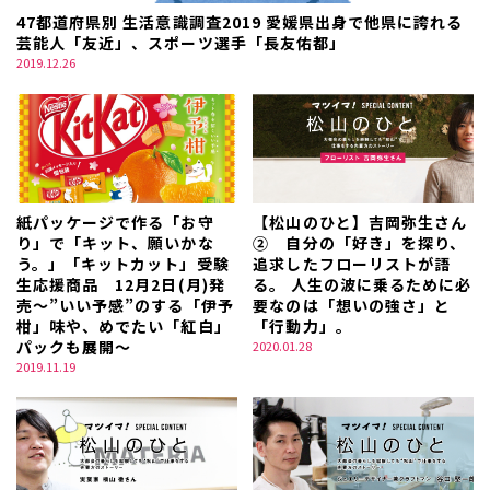
47都道府県別 生活意識調査2019 愛媛県出身で他県に誇れる
芸能人「友近」、スポーツ選手「長友佑都」
2019.12.26
紙パッケージで作る「お守
【松山のひと】吉岡弥生さん
り」で「キット、願いかな
② 自分の「好き」を探り、
う。」「キットカット」受験
追求したフローリストが語
生応援商品 12月2日(月)発
る。 人生の波に乗るために必
売～”いい予感”のする「伊予
要なのは「想いの強さ」と
柑」味や、めでたい「紅白」
「行動力」。
パックも展開～
2020.01.28
2019.11.19