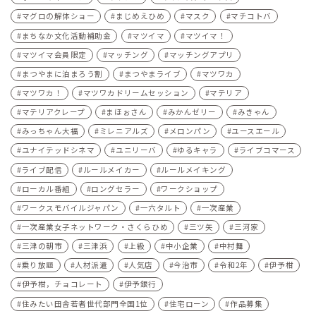
マグロの解体ショー
まじめえひめ
マスク
マチコトバ
まちなか文化活動補助金
マツイマ
マツイマ！
マツイマ会員限定
マッチング
マッチングアプリ
まつやまに泊まろう割
まつやまライブ
マツワカ
マツワカ！
マツワカドリームセッション
マテリア
マテリアクレープ
まほぉさん
みかんゼリー
みきゃん
みっちゃん大福
ミレニアルズ
メロンパン
ユースエール
ユナイテッドシネマ
ユニリーバ
ゆるキャラ
ライブコマース
ライブ配信
ルールメイカー
ルールメイキング
ローカル番組
ロングセラー
ワークショップ
ワークスモバイルジャパン
一六タルト
一次産業
一次産業女子ネットワーク・さくらひめ
三ツ矢
三河家
三津の朝市
三津浜
上級
中小企業
中村舞
乗り放題
人材派遣
人気店
今治市
令和2年
伊予柑
伊予柑，チョコレート
伊予銀行
住みたい田舎若者世代部門全国1位
住宅ローン
作品募集