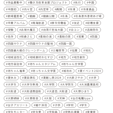
作品募集中
働き方改革支援プロジェクト
先行
全国
全国初
内々定
内定率
再開
冷凍
冷凍食品
劇場鑑賞券
動画
動画公開
北条
北条港外港荷あげ場
卒業アルバム
南海放送
厚生労働省
友近
収穫支援
受験
古坂大魔王
台湾IT担当大臣
合コン
吉岡弥生
名作
和食さと
喜助の湯
喜助の蒸
営業
四国
四国サウナ
四国サウナの聖地
四国一周
四国最大級のクレーンゲーム
土曜夜市
在庫
地元
地域活性化
地域食材おむすび
地方
地方創生
地方自治体
坊ちゃんスタジアム
坊ちゃん文学賞
坊ちゃん電車
坊っちゃん文学賞
城攻め
夏イベント2024
夏休み
夏目漱石
夏越し祭2024
大原さやか
大学
大学生
大学生専用
大学院
大学院生
大洲農業高校
大街道
大街道商店街
大道芸､大街道
大野ひまり
大野姉妹
大野真依
大阪
天神
女の転職type
女子アスリート
姫ケ浜荘
子供
学校
学生
学生モニター
学生寮
宇和島
完熟石畳栗
実業家