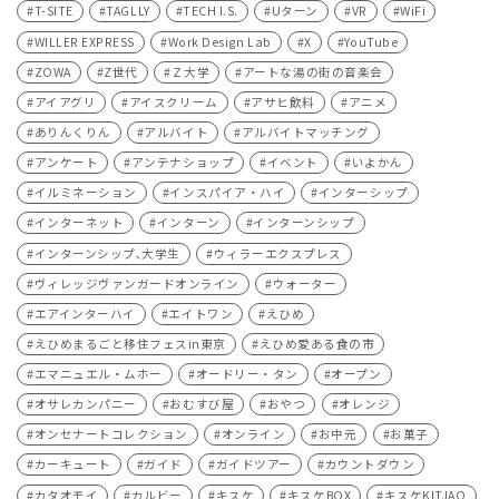
T-SITE
TAGLLY
TECH I.S.
Uターン
VR
WiFi
WILLER EXPRESS
Work Design Lab
X
YouTube
ZOWA
Z世代
Ｚ大学
アートな湯の街の音楽会
アイアグリ
アイスクリーム
アサヒ飲料
アニメ
ありんくりん
アルバイト
アルバイトマッチング
アンケート
アンテナショップ
イベント
いよかん
イルミネーション
インスパイア・ハイ
インターシップ
インターネット
インターン
インターンシップ
インターンシップ､大学生
ウィラーエクスプレス
ヴィレッジヴァンガードオンライン
ウォーター
エアインターハイ
エイトワン
えひめ
えひめまるごと移住フェスin東京
えひめ愛ある食の市
エマニュエル・ムホー
オードリー・タン
オープン
オサレカンパニー
おむすび屋
おやつ
オレンジ
オンセナートコレクション
オンライン
お中元
お菓子
カーキュート
ガイド
ガイドツアー
カウントダウン
カタオモイ
カルビー
キスケ
キスケBOX
キスケKITJAO