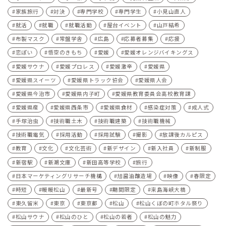
家族旅行
対決
専門学校
専門学生
小見山直人
就活
就職
就職活動
屋台イベント
山戸結希
布製マスク
常盤学舎
広島
応募者募集
応援
恋ぽい
悟空のきもち
愛媛
愛媛オレンジバイキングス
愛媛サウナ
愛媛プロレス
愛媛激辛
愛媛県
愛媛県スイーツ
愛媛県トラック協会
愛媛県人会
愛媛県今治市
愛媛県内子町
愛媛県教育委員会高校教育課
愛媛県産
愛媛県西条市
愛媛県食材
感染症対策
成人式
手塚治虫
技術職土木
技術職建築
技術職機械
技術職電気
採用活動
採用試験
撮影
放課後カルピス
教育
文化
文化芸術
新デザイン
新入社員
新制服
新宿駅
新潮文庫
新田高等学校
旅行
日本マーケティングリサーチ機構
旭醤油醸造場
映像
春限定
時短
暖暖松山
最新号
期間限定
来島海峡大橋
東久留米
東京
東京都
松山
松山くぼの町ホタル祭り
松山サウナ
松山のひと
松山の若者
松山の魅力