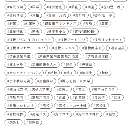
観光復興
語学
課外活動
調査
講座
谷口堅一朗
賃貸住宅
資格
賞金50万円
贈り物
赤松隆一郎
起業
起業家
路面電車ランキング
転職
農業
農業特化
通販
進学者支援
道後REBORN
道後REBORNプロジェクト
道後アート2023
道後オンセナート
道後オンセナート2022
道後のワルツ
道後商店街
道後温泉
道後温泉別館
道後温泉別館 飛鳥乃湯泉
道後温泉本館
郷土出身
都市部複業人材
配信
野球拳
金シャチキャラバン
鈴舞
鉄道
銀天街
銀座
長宗我部元親
長曾我部
関心を持った大学
関西地方NO.1男子大学生
防災士
限定
風早海まつり
飛鳥乃湯
飛鳥乃湯泉
食品
食意識
食習慣
飲食
餅田コシヒカリ
高校
高校サッカー中継
高校生
高校総体
高速バス
鬼サウナ
鬼サウナ神社
魅力
鯛めし
鹿児島