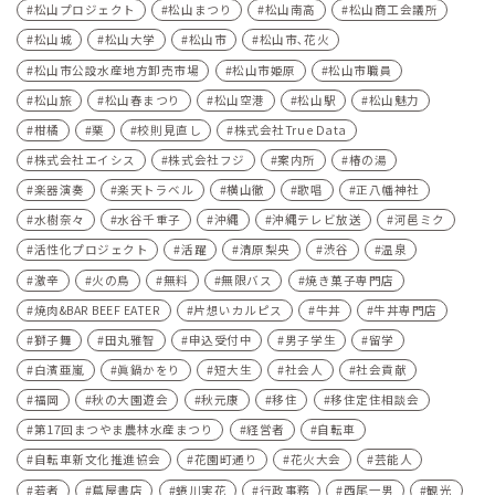
松山プロジェクト
松山まつり
松山南高
松山商工会議所
松山城
松山大学
松山市
松山市､花火
松山市公設水産地方卸売市場
松山市姫原
松山市職員
松山旅
松山春まつり
松山空港
松山駅
松山魅力
柑橘
栗
校則見直し
株式会社True Data
株式会社エイシス
株式会社フジ
案内所
椿の湯
楽器演奏
楽天トラベル
横山徹
歌唱
正八幡神社
水樹奈々
水谷千重子
沖縄
沖縄テレビ放送
河⾢ミク
活性化プロジェクト
活躍
清原梨央
渋谷
温泉
激辛
火の鳥
無料
無限バス
焼き菓子専門店
焼肉&BAR BEEF EATER
片想いカルピス
牛丼
牛丼専門店
獅子舞
田丸雅智
申込受付中
男子学生
留学
白濱亜嵐
眞鍋かをり
短大生
社会人
社会貢献
福岡
秋の大園遊会
秋元康
移住
移住定住相談会
第17回まつやま農林水産まつり
経営者
自転車
自転車新文化推進協会
花園町通り
花火大会
芸能人
若者
蔦屋書店
蜷川実花
行政事務
西尾一男
観光