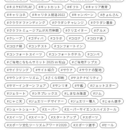
キスケKITPLAY
キットカット
ギフト
キャリア教育
キャリコネ
キャリタス就活2022
キャンペーン
きょんさん
クラウドファンディング
クラダシチャレンジ
クラダシ基金
クラフトミュージアムが大竹伸朗
クリエイター
グルメ
クレープ
ゴディバ
コラボ
コロナ
コロナ渦
コロナ禍
コンテスト
コンフォートイン
コンフォートスイーツ
コンフォートホテル
コンペ
ご当地こなもんサミット 2025 in 松山
ご当地チップス
サイクリング
サイト紹介
サウナ
サウナの聖地
サウンドツーリズム
さくら印刷
サステナビリティ
サマーインターン フェア
サンリオ
サ飯
ジェットスター
ジェラート
シネプレックス
しまなみ海道
ジム
じゃこ天
ジュエリーデザイナー
ジュエリー職人
じゅん選手
ショートショート
スーパー
スーパーサイエンスハイスクール
スイーツ
スイート
スタートアップ
スポーツ
スポーツ文化ツーリズムアワード2020
スポーツ選手
セール