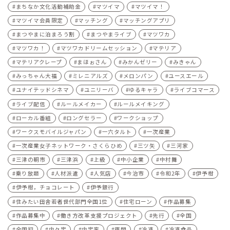
まちなか文化活動補助金
マツイマ
マツイマ！
マツイマ会員限定
マッチング
マッチングアプリ
まつやまに泊まろう割
まつやまライブ
マツワカ
マツワカ！
マツワカドリームセッション
マテリア
マテリアクレープ
まほぉさん
みかんゼリー
みきゃん
みっちゃん大福
ミレニアルズ
メロンパン
ユースエール
ユナイテッドシネマ
ユニリーバ
ゆるキャラ
ライブコマース
ライブ配信
ルールメイカー
ルールメイキング
ローカル番組
ロングセラー
ワークショップ
ワークスモバイルジャパン
一六タルト
一次産業
一次産業女子ネットワーク・さくらひめ
三ツ矢
三河家
三津の朝市
三津浜
上級
中小企業
中村舞
乗り放題
人材派遣
人気店
今治市
令和2年
伊予柑
伊予柑，チョコレート
伊予銀行
住みたい田舎若者世代部門全国1位
住宅ローン
作品募集
作品募集中
働き方改革支援プロジェクト
先行
全国
全国初
内々定
内定率
再開
冷凍
冷凍食品