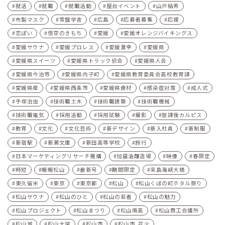
就活
就職
就職活動
屋台イベント
山戸結希
布製マスク
常盤学舎
広島
応募者募集
応援
恋ぽい
悟空のきもち
愛媛
愛媛オレンジバイキングス
愛媛サウナ
愛媛プロレス
愛媛激辛
愛媛県
愛媛県スイーツ
愛媛県トラック協会
愛媛県人会
愛媛県今治市
愛媛県内子町
愛媛県教育委員会高校教育課
愛媛県産
愛媛県西条市
愛媛県食材
感染症対策
成人式
手塚治虫
技術職土木
技術職建築
技術職機械
技術職電気
採用活動
採用試験
撮影
放課後カルピス
教育
文化
文化芸術
新デザイン
新入社員
新制服
新宿駅
新潮文庫
新田高等学校
旅行
日本マーケティングリサーチ機構
旭醤油醸造場
映像
春限定
時短
暖暖松山
最新号
期間限定
来島海峡大橋
東久留米
東京
東京都
松山
松山くぼの町ホタル祭り
松山サウナ
松山のひと
松山の若者
松山の魅力
松山プロジェクト
松山まつり
松山南高
松山商工会議所
松山城
松山大学
松山市
松山市､花火