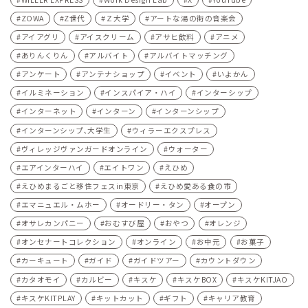
ZOWA
Z世代
Ｚ大学
アートな湯の街の音楽会
アイアグリ
アイスクリーム
アサヒ飲料
アニメ
ありんくりん
アルバイト
アルバイトマッチング
アンケート
アンテナショップ
イベント
いよかん
イルミネーション
インスパイア・ハイ
インターシップ
インターネット
インターン
インターンシップ
インターンシップ､大学生
ウィラーエクスプレス
ヴィレッジヴァンガードオンライン
ウォーター
エアインターハイ
エイトワン
えひめ
えひめまるごと移住フェスin東京
えひめ愛ある食の市
エマニュエル・ムホー
オードリー・タン
オープン
オサレカンパニー
おむすび屋
おやつ
オレンジ
オンセナートコレクション
オンライン
お中元
お菓子
カーキュート
ガイド
ガイドツアー
カウントダウン
カタオモイ
カルビー
キスケ
キスケBOX
キスケKITJAO
キスケKITPLAY
キットカット
ギフト
キャリア教育