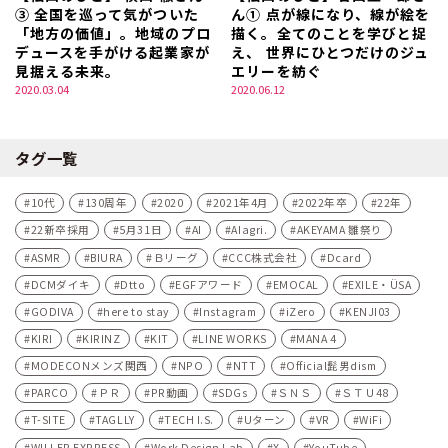
③ 全国を巡って気がついた
ん① 点が線になり、線が絵を
「地方の価値」。地域のプロ
描く。全てのことを学びと捉
デュースを手がける起業家が
え、 世界にひとつだけのジュ
見据える未来。
エリーを紡ぐ
2020.03.04
2020.06.12
タグ一覧
10代
130周年
2020
2021年4月
2022年卒
22年
22新卒採用
5月31日
AI
AIagri.
AKEYAMA 雛祭り
ASMR
BIURA
Ｂリーグ
CCC株式会社
Dcard
DCMダイキ
Dtto
EGFアワード
EMOCAL
EXILE・ÜSA
GODIVA
here to stay
Instagram
iZero
KENJI03
KIRI
KIRINZ
KIT
LINE WORKS
MANA 4
MODECONメンズ関西
NPO
NTT
Official髭男dism
PARCO
ＰＲ
PR動画
SDGs
ＳＮＳ
ＳＴＵ48
T-SITE
TAGLLY
TECH I.S.
Uターン
VR
WiFi
WILLER EXPRESS
Work Design Lab
X
YouTube