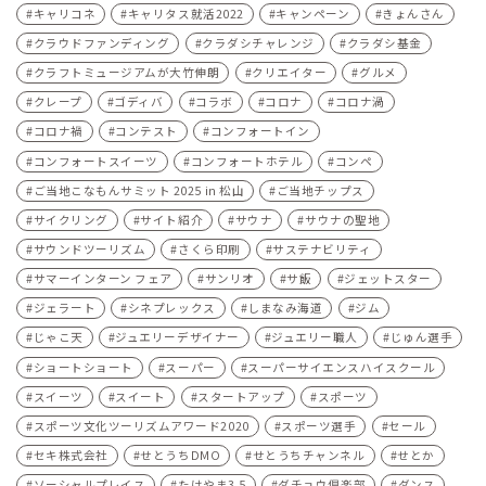
キャリコネ
キャリタス就活2022
キャンペーン
きょんさん
クラウドファンディング
クラダシチャレンジ
クラダシ基金
クラフトミュージアムが大竹伸朗
クリエイター
グルメ
クレープ
ゴディバ
コラボ
コロナ
コロナ渦
コロナ禍
コンテスト
コンフォートイン
コンフォートスイーツ
コンフォートホテル
コンペ
ご当地こなもんサミット 2025 in 松山
ご当地チップス
サイクリング
サイト紹介
サウナ
サウナの聖地
サウンドツーリズム
さくら印刷
サステナビリティ
サマーインターン フェア
サンリオ
サ飯
ジェットスター
ジェラート
シネプレックス
しまなみ海道
ジム
じゃこ天
ジュエリーデザイナー
ジュエリー職人
じゅん選手
ショートショート
スーパー
スーパーサイエンスハイスクール
スイーツ
スイート
スタートアップ
スポーツ
スポーツ文化ツーリズムアワード2020
スポーツ選手
セール
セキ株式会社
せとうちDMO
せとうちチャンネル
せとか
ソーシャルプレイス
たけやま3.5
ダチョウ倶楽部
ダンス