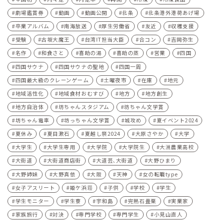
劇場鑑賞券
動画
動画公開
北条
北条港外港荷あげ場
卒業アルバム
南海放送
厚生労働省
友近
収穫支援
受験
古坂大魔王
台湾IT担当大臣
合コン
吉岡弥生
名作
和食さと
喜助の湯
喜助の蒸
営業
四国
四国サウナ
四国サウナの聖地
四国一周
四国最大級のクレーンゲーム
土曜夜市
在庫
地元
地域活性化
地域食材おむすび
地方
地方創生
地方自治体
坊ちゃんスタジアム
坊ちゃん文学賞
坊ちゃん電車
坊っちゃん文学賞
城攻め
夏イベント2024
夏休み
夏目漱石
夏越し祭2024
大原さやか
大学
大学生
大学生専用
大学院
大学院生
大洲農業高校
大街道
大街道商店街
大道芸､大街道
大野ひまり
大野姉妹
大野真依
大阪
天神
女の転職type
女子アスリート
姫ケ浜荘
子供
学校
学生
学生モニター
学生寮
宇和島
完熟石畳栗
実業家
家族旅行
対決
専門学校
専門学生
小見山直人