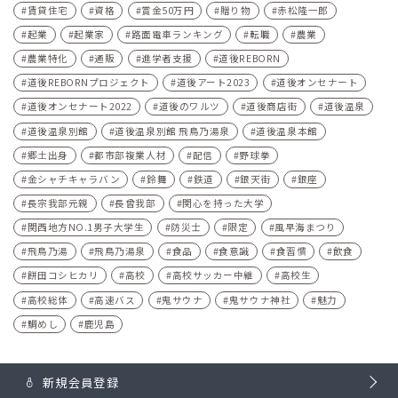
賃貸住宅
資格
賞金50万円
贈り物
赤松隆一郎
起業
起業家
路面電車ランキング
転職
農業
農業特化
通販
進学者支援
道後REBORN
道後REBORNプロジェクト
道後アート2023
道後オンセナート
道後オンセナート2022
道後のワルツ
道後商店街
道後温泉
道後温泉別館
道後温泉別館 飛鳥乃湯泉
道後温泉本館
郷土出身
都市部複業人材
配信
野球拳
金シャチキャラバン
鈴舞
鉄道
銀天街
銀座
長宗我部元親
長曾我部
関心を持った大学
関西地方NO.1男子大学生
防災士
限定
風早海まつり
飛鳥乃湯
飛鳥乃湯泉
食品
食意識
食習慣
飲食
餅田コシヒカリ
高校
高校サッカー中継
高校生
高校総体
高速バス
鬼サウナ
鬼サウナ神社
魅力
鯛めし
鹿児島
新規会員登録