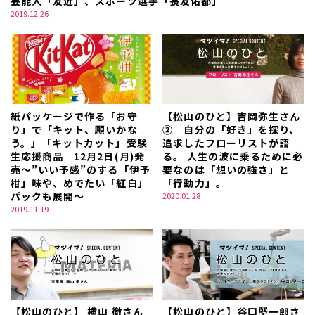
芸能人「友近」、スポーツ選手「長友佑都」
2019.12.26
紙パッケージで作る「お守
【松山のひと】吉岡弥生さん
り」で「キット、願いかな
② 自分の「好き」を探り、
う。」「キットカット」受験
追求したフローリストが語
生応援商品 12月2日(月)発
る。 人生の波に乗るために必
売～”いい予感”のする「伊予
要なのは「想いの強さ」と
柑」味や、めでたい「紅白」
「行動力」。
パックも展開～
2020.01.28
2019.11.19
【松山のひと】 横山 徹さん
【松山のひと】谷口堅一郎さ