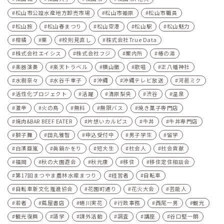
松山市公設水産地方卸売市場
松山市姫原
松山市職員
松山旅
松山春まつり
松山空港
松山駅
松山魅力
柑橘
栗
校則見直し
株式会社True Data
株式会社エイシス
株式会社フジ
案内所
椿の湯
楽器演奏
楽天トラベル
横山徹
歌唱
正八幡神社
水樹奈々
水谷千重子
沖縄
沖縄テレビ放送
河⾢ミク
活性化プロジェクト
活躍
清原梨央
渋谷
温泉
激辛
火の鳥
無料
無限バス
焼き菓子専門店
焼肉&BAR BEEF EATER
片想いカルピス
牛丼
牛丼専門店
獅子舞
田丸雅智
申込受付中
男子学生
留学
白濱亜嵐
眞鍋かをり
短大生
社会人
社会貢献
福岡
秋の大園遊会
秋元康
移住
移住定住相談会
第17回まつやま農林水産まつり
経営者
自転車
自転車新文化推進協会
花園町通り
花火大会
芸能人
若者
蔦屋書店
蜷川実花
行政事務
西尾一男
観光
観光復興
語学
課外活動
調査
講座
谷口堅一朗