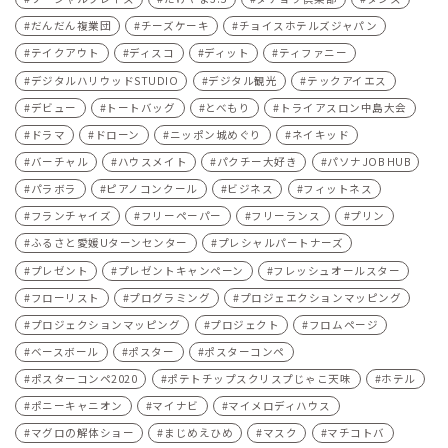
だんだん複業団
チーズケーキ
チョイスホテルズジャパン
テイクアウト
ディスコ
ディット
ティファニー
デジタルハリウッドSTUDIO
デジタル観光
テックアイエス
デビュー
トートバッグ
とべもり
トライアスロン中島大会
ドラマ
ドローン
ニッポン城めぐり
ネイキッド
バーチャル
ハウスメイト
パクチー大好き
パソナJOB HUB
パラボラ
ピアノコンクール
ビジネス
フィットネス
フランチャイズ
フリーペーパー
フリーランス
プリン
ふるさと愛媛Uターンセンター
プレシャルパートナーズ
プレゼント
プレゼントキャンペーン
フレッシュオールスター
フローリスト
プログラミング
プロジェエクションマッピング
プロジェクションマッピング
プロジェクト
フロムページ
ベースボール
ポスター
ポスターコンペ
ポスターコンペ2020
ポテトチップスクリスプじゃこ天味
ホテル
ポニーキャニオン
マイナビ
マイメロディハウス
マグロの解体ショー
まじめえひめ
マスク
マチコトバ