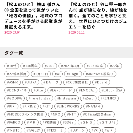
【松山のひと】 横山 徹さん
【松山のひと】谷口堅一郎さ
③ 全国を巡って気がついた
ん① 点が線になり、線が絵を
「地方の価値」。地域のプロ
描く。全てのことを学びと捉
デュースを手がける起業家が
え、 世界にひとつだけのジュ
見据える未来。
エリーを紡ぐ
2020.03.04
2020.06.12
タグ一覧
10代
130周年
2020
2021年4月
2022年卒
22年
22新卒採用
5月31日
AI
AIagri.
AKEYAMA 雛祭り
ASMR
BIURA
Ｂリーグ
CCC株式会社
Dcard
DCMダイキ
Dtto
EGFアワード
EMOCAL
EXILE・ÜSA
GODIVA
here to stay
Instagram
iZero
KENJI03
KIRI
KIRINZ
KIT
LINE WORKS
MANA 4
MODECONメンズ関西
NPO
NTT
Official髭男dism
PARCO
ＰＲ
PR動画
SDGs
ＳＮＳ
ＳＴＵ48
T-SITE
TAGLLY
TECH I.S.
Uターン
VR
WiFi