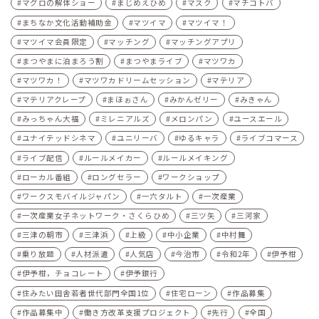
マグロの解体ショー
まじめえひめ
マスク
マチコトバ
まちなか文化活動補助金
マツイマ
マツイマ！
マツイマ会員限定
マッチング
マッチングアプリ
まつやまに泊まろう割
まつやまライブ
マツワカ
マツワカ！
マツワカドリームセッション
マテリア
マテリアクレープ
まほぉさん
みかんゼリー
みきゃん
みっちゃん大福
ミレニアルズ
メロンパン
ユースエール
ユナイテッドシネマ
ユニリーバ
ゆるキャラ
ライブコマース
ライブ配信
ルールメイカー
ルールメイキング
ローカル番組
ロングセラー
ワークショップ
ワークスモバイルジャパン
一六タルト
一次産業
一次産業女子ネットワーク・さくらひめ
三ツ矢
三河家
三津の朝市
三津浜
上級
中小企業
中村舞
乗り放題
人材派遣
人気店
今治市
令和2年
伊予柑
伊予柑，チョコレート
伊予銀行
住みたい田舎若者世代部門全国1位
住宅ローン
作品募集
作品募集中
働き方改革支援プロジェクト
先行
全国