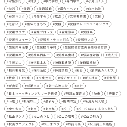
家族旅行
対決
専門学校
専門学生
小見山直人
就活
就職
就職活動
屋台イベント
山戸結希
布製マスク
常盤学舎
広島
応募者募集
応援
恋ぽい
悟空のきもち
愛媛
愛媛オレンジバイキングス
愛媛サウナ
愛媛プロレス
愛媛激辛
愛媛県
愛媛県スイーツ
愛媛県トラック協会
愛媛県人会
愛媛県今治市
愛媛県内子町
愛媛県教育委員会高校教育課
愛媛県産
愛媛県西条市
愛媛県食材
感染症対策
成人式
手塚治虫
技術職土木
技術職建築
技術職機械
技術職電気
採用活動
採用試験
撮影
放課後カルピス
教育
文化
文化芸術
新デザイン
新入社員
新制服
新宿駅
新潮文庫
新田高等学校
旅行
日本マーケティングリサーチ機構
旭醤油醸造場
映像
春限定
時短
暖暖松山
最新号
期間限定
来島海峡大橋
東久留米
東京
東京都
松山
松山くぼの町ホタル祭り
松山サウナ
松山のひと
松山の若者
松山の魅力
松山プロジェクト
松山まつり
松山南高
松山商工会議所