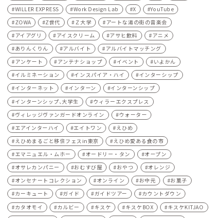
WILLER EXPRESS
Work Design Lab
X
YouTube
ZOWA
Z世代
Ｚ大学
アートな湯の街の音楽会
アイアグリ
アイスクリーム
アサヒ飲料
アニメ
ありんくりん
アルバイト
アルバイトマッチング
アンケート
アンテナショップ
イベント
いよかん
イルミネーション
インスパイア・ハイ
インターシップ
インターネット
インターン
インターンシップ
インターンシップ､大学生
ウィラーエクスプレス
ヴィレッジヴァンガードオンライン
ウォーター
エアインターハイ
エイトワン
えひめ
えひめまるごと移住フェスin東京
えひめ愛ある食の市
エマニュエル・ムホー
オードリー・タン
オープン
オサレカンパニー
おむすび屋
おやつ
オレンジ
オンセナートコレクション
オンライン
お中元
お菓子
カーキュート
ガイド
ガイドツアー
カウントダウン
カタオモイ
カルビー
キスケ
キスケBOX
キスケKITJAO