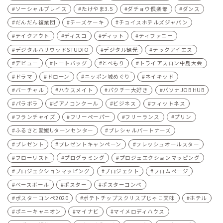
ソーシャルプレイス
たけやま3.5
ダチョウ倶楽部
ダンス
だんだん複業団
チーズケーキ
チョイスホテルズジャパン
テイクアウト
ディスコ
ディット
ティファニー
デジタルハリウッドSTUDIO
デジタル観光
テックアイエス
デビュー
トートバッグ
とべもり
トライアスロン中島大会
ドラマ
ドローン
ニッポン城めぐり
ネイキッド
バーチャル
ハウスメイト
パクチー大好き
パソナJOB HUB
パラボラ
ピアノコンクール
ビジネス
フィットネス
フランチャイズ
フリーペーパー
フリーランス
プリン
ふるさと愛媛Uターンセンター
プレシャルパートナーズ
プレゼント
プレゼントキャンペーン
フレッシュオールスター
フローリスト
プログラミング
プロジェエクションマッピング
プロジェクションマッピング
プロジェクト
フロムページ
ベースボール
ポスター
ポスターコンペ
ポスターコンペ2020
ポテトチップスクリスプじゃこ天味
ホテル
ポニーキャニオン
マイナビ
マイメロディハウス