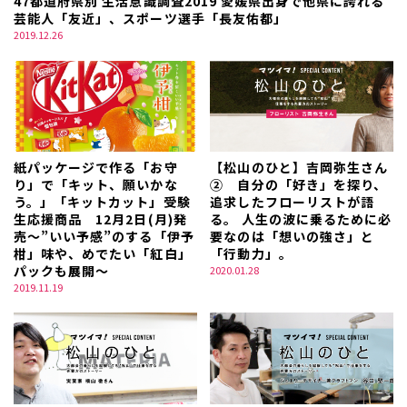
47都道府県別 生活意識調査2019 愛媛県出身で他県に誇れる
芸能人「友近」、スポーツ選手「長友佑都」
2019.12.26
紙パッケージで作る「お守
【松山のひと】吉岡弥生さん
り」で「キット、願いかな
② 自分の「好き」を探り、
う。」「キットカット」受験
追求したフローリストが語
生応援商品 12月2日(月)発
る。 人生の波に乗るために必
売～”いい予感”のする「伊予
要なのは「想いの強さ」と
柑」味や、めでたい「紅白」
「行動力」。
パックも展開～
2020.01.28
2019.11.19