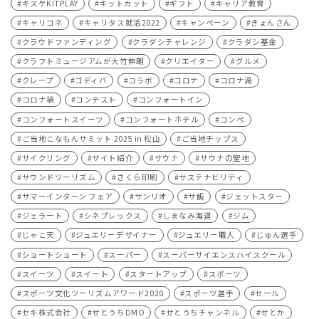
キスケKITPLAY
キットカット
ギフト
キャリア教育
キャリコネ
キャリタス就活2022
キャンペーン
きょんさん
クラウドファンディング
クラダシチャレンジ
クラダシ基金
クラフトミュージアムが大竹伸朗
クリエイター
グルメ
クレープ
ゴディバ
コラボ
コロナ
コロナ渦
コロナ禍
コンテスト
コンフォートイン
コンフォートスイーツ
コンフォートホテル
コンペ
ご当地こなもんサミット 2025 in 松山
ご当地チップス
サイクリング
サイト紹介
サウナ
サウナの聖地
サウンドツーリズム
さくら印刷
サステナビリティ
サマーインターン フェア
サンリオ
サ飯
ジェットスター
ジェラート
シネプレックス
しまなみ海道
ジム
じゃこ天
ジュエリーデザイナー
ジュエリー職人
じゅん選手
ショートショート
スーパー
スーパーサイエンスハイスクール
スイーツ
スイート
スタートアップ
スポーツ
スポーツ文化ツーリズムアワード2020
スポーツ選手
セール
セキ株式会社
せとうちDMO
せとうちチャンネル
せとか