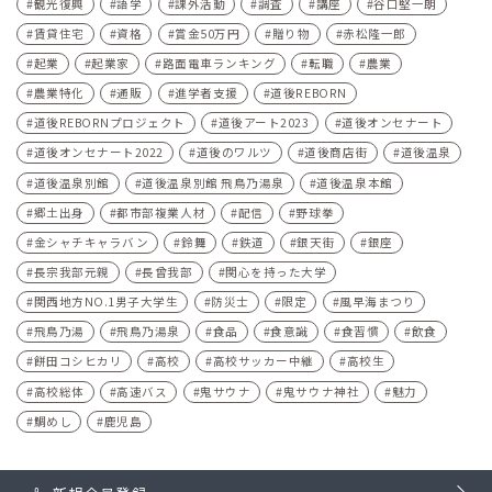
観光復興
語学
課外活動
調査
講座
谷口堅一朗
賃貸住宅
資格
賞金50万円
贈り物
赤松隆一郎
起業
起業家
路面電車ランキング
転職
農業
農業特化
通販
進学者支援
道後REBORN
道後REBORNプロジェクト
道後アート2023
道後オンセナート
道後オンセナート2022
道後のワルツ
道後商店街
道後温泉
道後温泉別館
道後温泉別館 飛鳥乃湯泉
道後温泉本館
郷土出身
都市部複業人材
配信
野球拳
金シャチキャラバン
鈴舞
鉄道
銀天街
銀座
長宗我部元親
長曾我部
関心を持った大学
関西地方NO.1男子大学生
防災士
限定
風早海まつり
飛鳥乃湯
飛鳥乃湯泉
食品
食意識
食習慣
飲食
餅田コシヒカリ
高校
高校サッカー中継
高校生
高校総体
高速バス
鬼サウナ
鬼サウナ神社
魅力
鯛めし
鹿児島