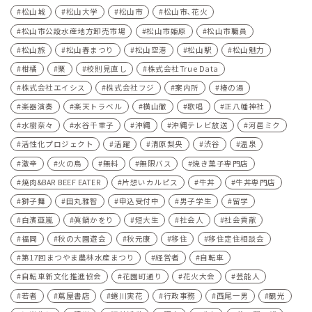
松山城
松山大学
松山市
松山市､花火
松山市公設水産地方卸売市場
松山市姫原
松山市職員
松山旅
松山春まつり
松山空港
松山駅
松山魅力
柑橘
栗
校則見直し
株式会社True Data
株式会社エイシス
株式会社フジ
案内所
椿の湯
楽器演奏
楽天トラベル
横山徹
歌唱
正八幡神社
水樹奈々
水谷千重子
沖縄
沖縄テレビ放送
河⾢ミク
活性化プロジェクト
活躍
清原梨央
渋谷
温泉
激辛
火の鳥
無料
無限バス
焼き菓子専門店
焼肉&BAR BEEF EATER
片想いカルピス
牛丼
牛丼専門店
獅子舞
田丸雅智
申込受付中
男子学生
留学
白濱亜嵐
眞鍋かをり
短大生
社会人
社会貢献
福岡
秋の大園遊会
秋元康
移住
移住定住相談会
第17回まつやま農林水産まつり
経営者
自転車
自転車新文化推進協会
花園町通り
花火大会
芸能人
若者
蔦屋書店
蜷川実花
行政事務
西尾一男
観光