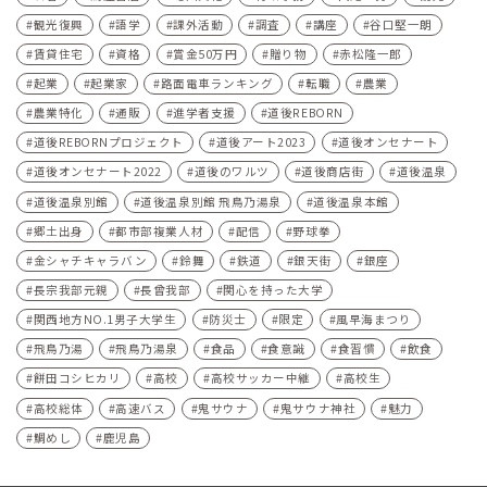
観光復興
語学
課外活動
調査
講座
谷口堅一朗
賃貸住宅
資格
賞金50万円
贈り物
赤松隆一郎
起業
起業家
路面電車ランキング
転職
農業
農業特化
通販
進学者支援
道後REBORN
道後REBORNプロジェクト
道後アート2023
道後オンセナート
道後オンセナート2022
道後のワルツ
道後商店街
道後温泉
道後温泉別館
道後温泉別館 飛鳥乃湯泉
道後温泉本館
郷土出身
都市部複業人材
配信
野球拳
金シャチキャラバン
鈴舞
鉄道
銀天街
銀座
長宗我部元親
長曾我部
関心を持った大学
関西地方NO.1男子大学生
防災士
限定
風早海まつり
飛鳥乃湯
飛鳥乃湯泉
食品
食意識
食習慣
飲食
餅田コシヒカリ
高校
高校サッカー中継
高校生
高校総体
高速バス
鬼サウナ
鬼サウナ神社
魅力
鯛めし
鹿児島