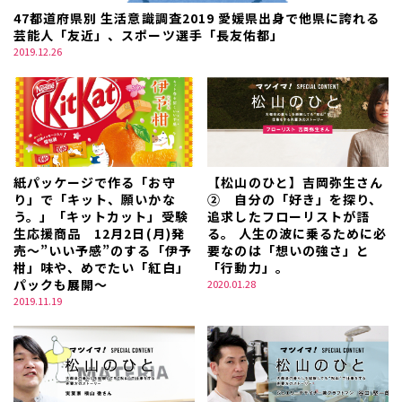
47都道府県別 生活意識調査2019 愛媛県出身で他県に誇れる
芸能人「友近」、スポーツ選手「長友佑都」
2019.12.26
紙パッケージで作る「お守
【松山のひと】吉岡弥生さん
り」で「キット、願いかな
② 自分の「好き」を探り、
う。」「キットカット」受験
追求したフローリストが語
生応援商品 12月2日(月)発
る。 人生の波に乗るために必
売～”いい予感”のする「伊予
要なのは「想いの強さ」と
柑」味や、めでたい「紅白」
「行動力」。
パックも展開～
2020.01.28
2019.11.19