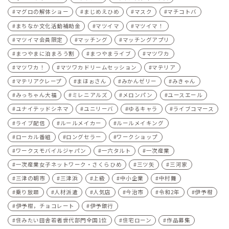
マグロの解体ショー
まじめえひめ
マスク
マチコトバ
まちなか文化活動補助金
マツイマ
マツイマ！
マツイマ会員限定
マッチング
マッチングアプリ
まつやまに泊まろう割
まつやまライブ
マツワカ
マツワカ！
マツワカドリームセッション
マテリア
マテリアクレープ
まほぉさん
みかんゼリー
みきゃん
みっちゃん大福
ミレニアルズ
メロンパン
ユースエール
ユナイテッドシネマ
ユニリーバ
ゆるキャラ
ライブコマース
ライブ配信
ルールメイカー
ルールメイキング
ローカル番組
ロングセラー
ワークショップ
ワークスモバイルジャパン
一六タルト
一次産業
一次産業女子ネットワーク・さくらひめ
三ツ矢
三河家
三津の朝市
三津浜
上級
中小企業
中村舞
乗り放題
人材派遣
人気店
今治市
令和2年
伊予柑
伊予柑，チョコレート
伊予銀行
住みたい田舎若者世代部門全国1位
住宅ローン
作品募集