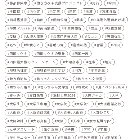
作品募集中
働き方改革支援プロジェクト
先行
全国
全国初
内々定
内定率
再開
冷凍
冷凍食品
劇場鑑賞券
動画
動画公開
北条
北条港外港荷あげ場
卒業アルバム
南海放送
厚生労働省
友近
収穫支援
受験
古坂大魔王
台湾IT担当大臣
合コン
吉岡弥生
名作
和食さと
喜助の湯
喜助の蒸
営業
四国
四国サウナ
四国サウナの聖地
四国一周
四国最大級のクレーンゲーム
土曜夜市
在庫
地元
地域活性化
地域食材おむすび
地方
地方創生
地方自治体
坊ちゃんスタジアム
坊ちゃん文学賞
坊ちゃん電車
坊っちゃん文学賞
城攻め
夏イベント2024
夏休み
夏目漱石
夏越し祭2024
大原さやか
大学
大学生
大学生専用
大学院
大学院生
大洲農業高校
大街道
大街道商店街
大道芸､大街道
大野ひまり
大野姉妹
大野真依
大阪
天神
女の転職type
女子アスリート
姫ケ浜荘
子供
学校
学生
学生モニター
学生寮
宇和島
完熟石畳栗
実業家