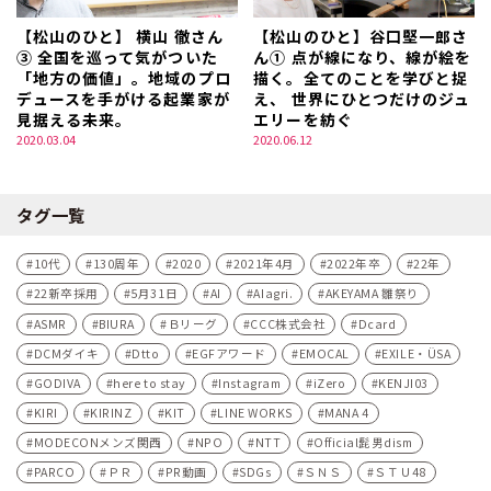
【松山のひと】 横山 徹さん
【松山のひと】谷口堅一郎さ
③ 全国を巡って気がついた
ん① 点が線になり、線が絵を
「地方の価値」。地域のプロ
描く。全てのことを学びと捉
デュースを手がける起業家が
え、 世界にひとつだけのジュ
見据える未来。
エリーを紡ぐ
2020.03.04
2020.06.12
タグ一覧
10代
130周年
2020
2021年4月
2022年卒
22年
22新卒採用
5月31日
AI
AIagri.
AKEYAMA 雛祭り
ASMR
BIURA
Ｂリーグ
CCC株式会社
Dcard
DCMダイキ
Dtto
EGFアワード
EMOCAL
EXILE・ÜSA
GODIVA
here to stay
Instagram
iZero
KENJI03
KIRI
KIRINZ
KIT
LINE WORKS
MANA 4
MODECONメンズ関西
NPO
NTT
Official髭男dism
PARCO
ＰＲ
PR動画
SDGs
ＳＮＳ
ＳＴＵ48