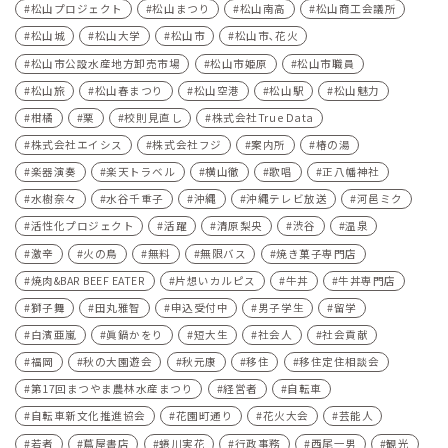
松山プロジェクト
松山まつり
松山南高
松山商工会議所
松山城
松山大学
松山市
松山市､花火
松山市公設水産地方卸売市場
松山市姫原
松山市職員
松山旅
松山春まつり
松山空港
松山駅
松山魅力
柑橘
栗
校則見直し
株式会社True Data
株式会社エイシス
株式会社フジ
案内所
椿の湯
楽器演奏
楽天トラベル
横山徹
歌唱
正八幡神社
水樹奈々
水谷千重子
沖縄
沖縄テレビ放送
河⾢ミク
活性化プロジェクト
活躍
清原梨央
渋谷
温泉
激辛
火の鳥
無料
無限バス
焼き菓子専門店
焼肉&BAR BEEF EATER
片想いカルピス
牛丼
牛丼専門店
獅子舞
田丸雅智
申込受付中
男子学生
留学
白濱亜嵐
眞鍋かをり
短大生
社会人
社会貢献
福岡
秋の大園遊会
秋元康
移住
移住定住相談会
第17回まつやま農林水産まつり
経営者
自転車
自転車新文化推進協会
花園町通り
花火大会
芸能人
若者
蔦屋書店
蜷川実花
行政事務
西尾一男
観光