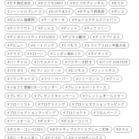
セキ株式会社
せとうちDMO
せとうちチャンネル
せとか
ソーシャルプレイス
たけやま3.5
ダチョウ倶楽部
ダンス
だんだん複業団
チーズケーキ
チョイスホテルズジャパン
テイクアウト
ディスコ
ディット
ティファニー
デジタルハリウッドSTUDIO
デジタル観光
テックアイエス
デビュー
トートバッグ
とべもり
トライアスロン中島大会
ドラマ
ドローン
ニッポン城めぐり
ネイキッド
バーチャル
ハウスメイト
パクチー大好き
パソナJOB HUB
パラボラ
ピアノコンクール
ビジネス
フィットネス
フランチャイズ
フリーペーパー
フリーランス
プリン
ふるさと愛媛Uターンセンター
プレシャルパートナーズ
プレゼント
プレゼントキャンペーン
フレッシュオールスター
フローリスト
プログラミング
プロジェエクションマッピング
プロジェクションマッピング
プロジェクト
フロムページ
ベースボール
ポスター
ポスターコンペ
ポスターコンペ2020
ポテトチップスクリスプじゃこ天味
ホテル
ポニーキャニオン
マイナビ
マイメロディハウス