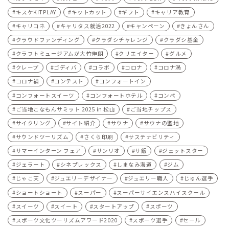
キスケKITPLAY
キットカット
ギフト
キャリア教育
キャリコネ
キャリタス就活2022
キャンペーン
きょんさん
クラウドファンディング
クラダシチャレンジ
クラダシ基金
クラフトミュージアムが大竹伸朗
クリエイター
グルメ
クレープ
ゴディバ
コラボ
コロナ
コロナ渦
コロナ禍
コンテスト
コンフォートイン
コンフォートスイーツ
コンフォートホテル
コンペ
ご当地こなもんサミット 2025 in 松山
ご当地チップス
サイクリング
サイト紹介
サウナ
サウナの聖地
サウンドツーリズム
さくら印刷
サステナビリティ
サマーインターン フェア
サンリオ
サ飯
ジェットスター
ジェラート
シネプレックス
しまなみ海道
ジム
じゃこ天
ジュエリーデザイナー
ジュエリー職人
じゅん選手
ショートショート
スーパー
スーパーサイエンスハイスクール
スイーツ
スイート
スタートアップ
スポーツ
スポーツ文化ツーリズムアワード2020
スポーツ選手
セール