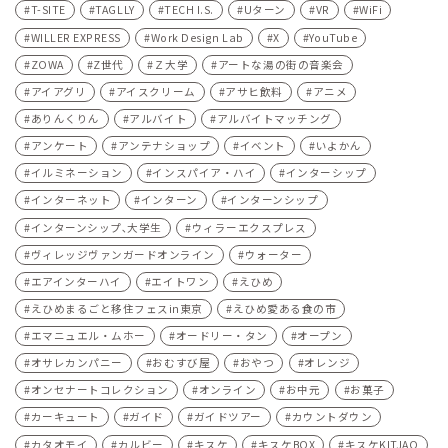
T-SITE
TAGLLY
TECH I.S.
Uターン
VR
WiFi
WILLER EXPRESS
Work Design Lab
X
YouTube
ZOWA
Z世代
Ｚ大学
アートな湯の街の音楽会
アイアグリ
アイスクリーム
アサヒ飲料
アニメ
ありんくりん
アルバイト
アルバイトマッチング
アンケート
アンテナショップ
イベント
いよかん
イルミネーション
インスパイア・ハイ
インターシップ
インターネット
インターン
インターンシップ
インターンシップ､大学生
ウィラーエクスプレス
ヴィレッジヴァンガードオンライン
ウォーター
エアインターハイ
エイトワン
えひめ
えひめまるごと移住フェスin東京
えひめ愛ある食の市
エマニュエル・ムホー
オードリー・タン
オープン
オサレカンパニー
おむすび屋
おやつ
オレンジ
オンセナートコレクション
オンライン
お中元
お菓子
カーキュート
ガイド
ガイドツアー
カウントダウン
カタオモイ
カルビー
キスケ
キスケBOX
キスケKITJAO