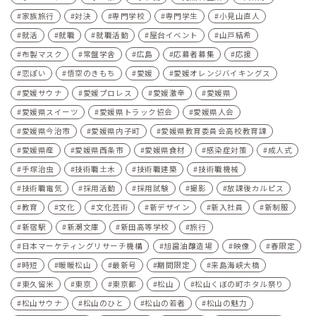
家族旅行
対決
専門学校
専門学生
小見山直人
就活
就職
就職活動
屋台イベント
山戸結希
布製マスク
常盤学舎
広島
応募者募集
応援
恋ぽい
悟空のきもち
愛媛
愛媛オレンジバイキングス
愛媛サウナ
愛媛プロレス
愛媛激辛
愛媛県
愛媛県スイーツ
愛媛県トラック協会
愛媛県人会
愛媛県今治市
愛媛県内子町
愛媛県教育委員会高校教育課
愛媛県産
愛媛県西条市
愛媛県食材
感染症対策
成人式
手塚治虫
技術職土木
技術職建築
技術職機械
技術職電気
採用活動
採用試験
撮影
放課後カルピス
教育
文化
文化芸術
新デザイン
新入社員
新制服
新宿駅
新潮文庫
新田高等学校
旅行
日本マーケティングリサーチ機構
旭醤油醸造場
映像
春限定
時短
暖暖松山
最新号
期間限定
来島海峡大橋
東久留米
東京
東京都
松山
松山くぼの町ホタル祭り
松山サウナ
松山のひと
松山の若者
松山の魅力