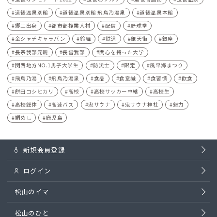
道後温泉別館
道後温泉別館 飛鳥乃湯泉
道後温泉本館
郷土出身
都市部複業人材
配信
野球拳
金シャチキャラバン
鈴舞
鉄道
銀天街
銀座
長宗我部元親
長曾我部
関心を持った大学
関西地方NO.1男子大学生
防災士
限定
風早海まつり
飛鳥乃湯
飛鳥乃湯泉
食品
食意識
食習慣
飲食
餅田コシヒカリ
高校
高校サッカー中継
高校生
高校総体
高速バス
鬼サウナ
鬼サウナ神社
魅力
鯛めし
鹿児島
新規会員登録
ログイン
松山のイマ
松山のひと