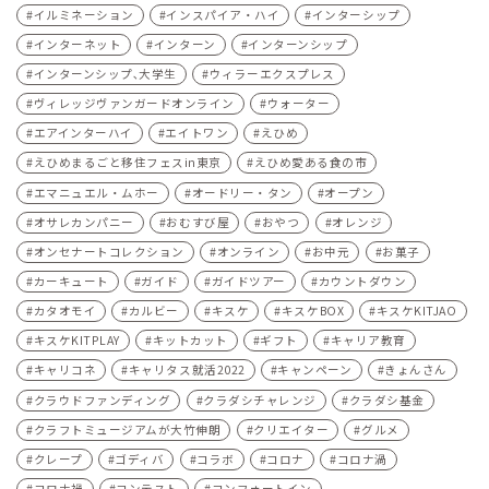
イルミネーション
インスパイア・ハイ
インターシップ
インターネット
インターン
インターンシップ
インターンシップ､大学生
ウィラーエクスプレス
ヴィレッジヴァンガードオンライン
ウォーター
エアインターハイ
エイトワン
えひめ
えひめまるごと移住フェスin東京
えひめ愛ある食の市
エマニュエル・ムホー
オードリー・タン
オープン
オサレカンパニー
おむすび屋
おやつ
オレンジ
オンセナートコレクション
オンライン
お中元
お菓子
カーキュート
ガイド
ガイドツアー
カウントダウン
カタオモイ
カルビー
キスケ
キスケBOX
キスケKITJAO
キスケKITPLAY
キットカット
ギフト
キャリア教育
キャリコネ
キャリタス就活2022
キャンペーン
きょんさん
クラウドファンディング
クラダシチャレンジ
クラダシ基金
クラフトミュージアムが大竹伸朗
クリエイター
グルメ
クレープ
ゴディバ
コラボ
コロナ
コロナ渦
コロナ禍
コンテスト
コンフォートイン