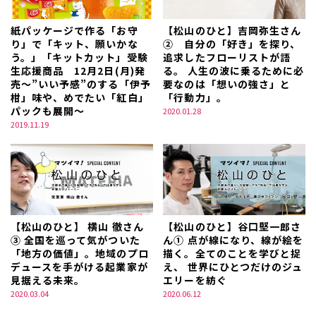
紙パッケージで作る「お守
【松山のひと】吉岡弥生さん
り」で「キット、願いかな
② 自分の「好き」を探り、
う。」「キットカット」受験
追求したフローリストが語
生応援商品 12月2日(月)発
る。 人生の波に乗るために必
売～”いい予感”のする「伊予
要なのは「想いの強さ」と
柑」味や、めでたい「紅白」
「行動力」。
パックも展開～
2020.01.28
2019.11.19
【松山のひと】 横山 徹さん
【松山のひと】谷口堅一郎さ
③ 全国を巡って気がついた
ん① 点が線になり、線が絵を
「地方の価値」。地域のプロ
描く。全てのことを学びと捉
デュースを手がける起業家が
え、 世界にひとつだけのジュ
見据える未来。
エリーを紡ぐ
2020.03.04
2020.06.12