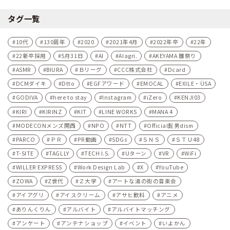
タグ一覧
10代
130周年
2020
2021年4月
2022年卒
22年
22新卒採用
5月31日
AI
AIagri.
AKEYAMA 雛祭り
ASMR
BIURA
Ｂリーグ
CCC株式会社
Dcard
DCMダイキ
Dtto
EGFアワード
EMOCAL
EXILE・ÜSA
GODIVA
here to stay
Instagram
iZero
KENJI03
KIRI
KIRINZ
KIT
LINE WORKS
MANA 4
MODECONメンズ関西
NPO
NTT
Official髭男dism
PARCO
ＰＲ
PR動画
SDGs
ＳＮＳ
ＳＴＵ48
T-SITE
TAGLLY
TECH I.S.
Uターン
VR
WiFi
WILLER EXPRESS
Work Design Lab
X
YouTube
ZOWA
Z世代
Ｚ大学
アートな湯の街の音楽会
アイアグリ
アイスクリーム
アサヒ飲料
アニメ
ありんくりん
アルバイト
アルバイトマッチング
アンケート
アンテナショップ
イベント
いよかん