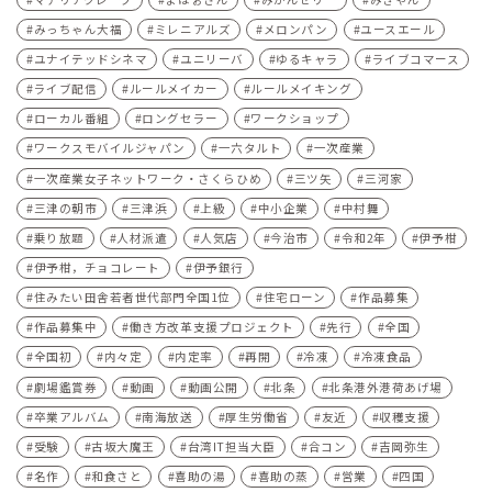
みっちゃん大福
ミレニアルズ
メロンパン
ユースエール
ユナイテッドシネマ
ユニリーバ
ゆるキャラ
ライブコマース
ライブ配信
ルールメイカー
ルールメイキング
ローカル番組
ロングセラー
ワークショップ
ワークスモバイルジャパン
一六タルト
一次産業
一次産業女子ネットワーク・さくらひめ
三ツ矢
三河家
三津の朝市
三津浜
上級
中小企業
中村舞
乗り放題
人材派遣
人気店
今治市
令和2年
伊予柑
伊予柑，チョコレート
伊予銀行
住みたい田舎若者世代部門全国1位
住宅ローン
作品募集
作品募集中
働き方改革支援プロジェクト
先行
全国
全国初
内々定
内定率
再開
冷凍
冷凍食品
劇場鑑賞券
動画
動画公開
北条
北条港外港荷あげ場
卒業アルバム
南海放送
厚生労働省
友近
収穫支援
受験
古坂大魔王
台湾IT担当大臣
合コン
吉岡弥生
名作
和食さと
喜助の湯
喜助の蒸
営業
四国