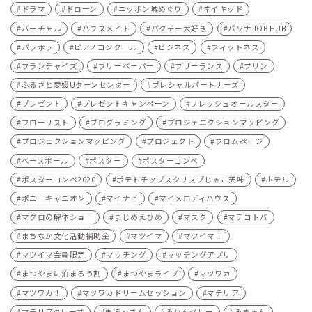
ドラマ
ドローン
ニッポン城めぐり
ネイキッド
バーチャル
ハウスメイト
パクチー大好き
パソナJOB HUB
パラボラ
ピアノコンクール
ビジネス
フィットネス
フランチャイズ
フリーペーパー
フリーランス
プリン
ふるさと愛媛Uターンセンター
プレシャルパートナーズ
プレゼント
プレゼントキャンペーン
フレッシュオールスター
フローリスト
プログラミング
プロジェエクションマッピング
プロジェクションマッピング
プロジェクト
フロムページ
ベースボール
ポスター
ポスターコンペ
ポスターコンペ2020
ポテトチップスクリスプじゃこ天味
ホテル
ポニーキャニオン
マイナビ
マイメロディハウス
マグロの解体ショー
まじめえひめ
マスク
マチコトバ
まちなか文化活動補助金
マツイマ
マツイマ！
マツイマ会員限定
マッチング
マッチングアプリ
まつやまに泊まろう割
まつやまライブ
マツワカ
マツワカ！
マツワカドリームセッション
マテリア
マテリアクレープ
まほぉさん
みかんゼリー
みきゃん