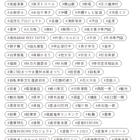
楽器演奏
楽天トラベル
横山徹
歌唱
正八幡神社
水樹奈々
水谷千重子
沖縄
沖縄テレビ放送
河⾢ミク
活性化プロジェクト
活躍
清原梨央
渋谷
温泉
激辛
火の鳥
無料
無限バス
焼き菓子専門店
焼肉&BAR BEEF EATER
片想いカルピス
牛丼
牛丼専門店
獅子舞
田丸雅智
申込受付中
男子学生
留学
白濱亜嵐
眞鍋かをり
短大生
社会人
社会貢献
福岡
秋の大園遊会
秋元康
移住
移住定住相談会
第17回まつやま農林水産まつり
経営者
自転車
自転車新文化推進協会
花園町通り
花火大会
芸能人
若者
蔦屋書店
蜷川実花
行政事務
西尾一男
観光
観光復興
語学
課外活動
調査
講座
谷口堅一朗
賃貸住宅
資格
賞金50万円
贈り物
赤松隆一郎
起業
起業家
路面電車ランキング
転職
農業
農業特化
通販
進学者支援
道後REBORN
道後REBORNプロジェクト
道後アート2023
道後オンセナート
道後オンセナート2022
道後のワルツ
道後商店街
道後温泉