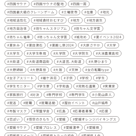
四国サウナ
四国サウナの聖地
四国一周
四国最大級のクレーンゲーム
土曜夜市
在庫
地元
地域活性化
地域食材おむすび
地方
地方創生
地方自治体
坊ちゃんスタジアム
坊ちゃん文学賞
坊ちゃん電車
坊っちゃん文学賞
城攻め
夏イベント2024
夏休み
夏目漱石
夏越し祭2024
大原さやか
大学
大学生
大学生専用
大学院
大学院生
大洲農業高校
大街道
大街道商店街
大道芸､大街道
大野ひまり
大野姉妹
大野真依
大阪
天神
女の転職type
女子アスリート
姫ケ浜荘
子供
学校
学生
学生モニター
学生寮
宇和島
完熟石畳栗
実業家
家族旅行
対決
専門学校
専門学生
小見山直人
就活
就職
就職活動
屋台イベント
山戸結希
布製マスク
常盤学舎
広島
応募者募集
応援
恋ぽい
悟空のきもち
愛媛
愛媛オレンジバイキングス
愛媛サウナ
愛媛プロレス
愛媛激辛
愛媛県
愛媛県スイーツ
愛媛県トラック協会
愛媛県人会