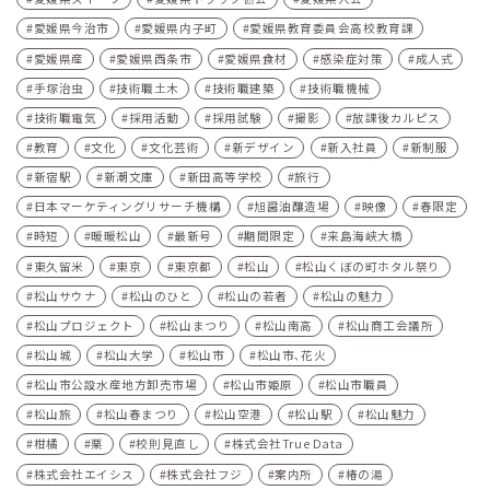
愛媛県今治市
愛媛県内子町
愛媛県教育委員会高校教育課
愛媛県産
愛媛県西条市
愛媛県食材
感染症対策
成人式
手塚治虫
技術職土木
技術職建築
技術職機械
技術職電気
採用活動
採用試験
撮影
放課後カルピス
教育
文化
文化芸術
新デザイン
新入社員
新制服
新宿駅
新潮文庫
新田高等学校
旅行
日本マーケティングリサーチ機構
旭醤油醸造場
映像
春限定
時短
暖暖松山
最新号
期間限定
来島海峡大橋
東久留米
東京
東京都
松山
松山くぼの町ホタル祭り
松山サウナ
松山のひと
松山の若者
松山の魅力
松山プロジェクト
松山まつり
松山南高
松山商工会議所
松山城
松山大学
松山市
松山市､花火
松山市公設水産地方卸売市場
松山市姫原
松山市職員
松山旅
松山春まつり
松山空港
松山駅
松山魅力
柑橘
栗
校則見直し
株式会社True Data
株式会社エイシス
株式会社フジ
案内所
椿の湯