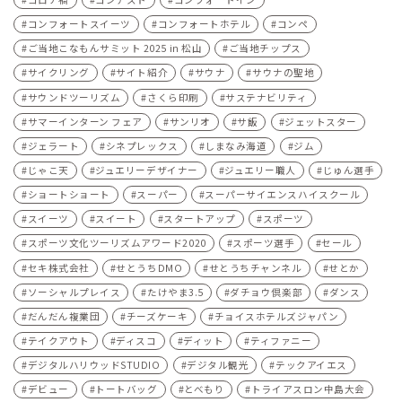
コンフォートスイーツ
コンフォートホテル
コンペ
ご当地こなもんサミット 2025 in 松山
ご当地チップス
サイクリング
サイト紹介
サウナ
サウナの聖地
サウンドツーリズム
さくら印刷
サステナビリティ
サマーインターン フェア
サンリオ
サ飯
ジェットスター
ジェラート
シネプレックス
しまなみ海道
ジム
じゃこ天
ジュエリーデザイナー
ジュエリー職人
じゅん選手
ショートショート
スーパー
スーパーサイエンスハイスクール
スイーツ
スイート
スタートアップ
スポーツ
スポーツ文化ツーリズムアワード2020
スポーツ選手
セール
セキ株式会社
せとうちDMO
せとうちチャンネル
せとか
ソーシャルプレイス
たけやま3.5
ダチョウ倶楽部
ダンス
だんだん複業団
チーズケーキ
チョイスホテルズジャパン
テイクアウト
ディスコ
ディット
ティファニー
デジタルハリウッドSTUDIO
デジタル観光
テックアイエス
デビュー
トートバッグ
とべもり
トライアスロン中島大会