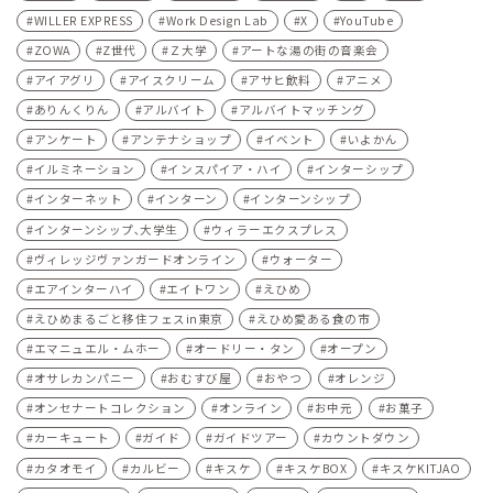
WILLER EXPRESS
Work Design Lab
X
YouTube
ZOWA
Z世代
Ｚ大学
アートな湯の街の音楽会
アイアグリ
アイスクリーム
アサヒ飲料
アニメ
ありんくりん
アルバイト
アルバイトマッチング
アンケート
アンテナショップ
イベント
いよかん
イルミネーション
インスパイア・ハイ
インターシップ
インターネット
インターン
インターンシップ
インターンシップ､大学生
ウィラーエクスプレス
ヴィレッジヴァンガードオンライン
ウォーター
エアインターハイ
エイトワン
えひめ
えひめまるごと移住フェスin東京
えひめ愛ある食の市
エマニュエル・ムホー
オードリー・タン
オープン
オサレカンパニー
おむすび屋
おやつ
オレンジ
オンセナートコレクション
オンライン
お中元
お菓子
カーキュート
ガイド
ガイドツアー
カウントダウン
カタオモイ
カルビー
キスケ
キスケBOX
キスケKITJAO