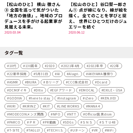
【松山のひと】 横山 徹さん
【松山のひと】谷口堅一郎さ
③ 全国を巡って気がついた
ん① 点が線になり、線が絵を
「地方の価値」。地域のプロ
描く。全てのことを学びと捉
デュースを手がける起業家が
え、 世界にひとつだけのジュ
見据える未来。
エリーを紡ぐ
2020.03.04
2020.06.12
タグ一覧
10代
130周年
2020
2021年4月
2022年卒
22年
22新卒採用
5月31日
AI
AIagri.
AKEYAMA 雛祭り
ASMR
BIURA
Ｂリーグ
CCC株式会社
Dcard
DCMダイキ
Dtto
EGFアワード
EMOCAL
EXILE・ÜSA
GODIVA
here to stay
Instagram
iZero
KENJI03
KIRI
KIRINZ
KIT
LINE WORKS
MANA 4
MODECONメンズ関西
NPO
NTT
Official髭男dism
PARCO
ＰＲ
PR動画
SDGs
ＳＮＳ
ＳＴＵ48
T-SITE
TAGLLY
TECH I.S.
Uターン
VR
WiFi