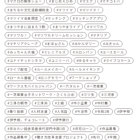
マグロの解体ショー
まじめえひめ
マスク
マチコトバ
まちなか文化活動補助金
マツイマ
マツイマ！
マツイマ会員限定
マッチング
マッチングアプリ
まつやまに泊まろう割
まつやまライブ
マツワカ
マツワカ！
マツワカドリームセッション
マテリア
マテリアクレープ
まほぉさん
みかんゼリー
みきゃん
みっちゃん大福
ミレニアルズ
メロンパン
ユースエール
ユナイテッドシネマ
ユニリーバ
ゆるキャラ
ライブコマース
ライブ配信
ルールメイカー
ルールメイキング
ローカル番組
ロングセラー
ワークショップ
ワークスモバイルジャパン
一六タルト
一次産業
一次産業女子ネットワーク・さくらひめ
三ツ矢
三河家
三津の朝市
三津浜
上級
中小企業
中村舞
乗り放題
人材派遣
人気店
今治市
令和2年
伊予柑
伊予柑，チョコレート
伊予銀行
住みたい田舎若者世代部門全国1位
住宅ローン
作品募集
作品募集中
働き方改革支援プロジェクト
先行
全国