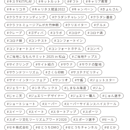
キスケKITPLAY
キットカット
ギフト
キャリア教育
キャリコネ
キャリタス就活2022
キャンペーン
きょんさん
クラウドファンディング
クラダシチャレンジ
クラダシ基金
クラフトミュージアムが大竹伸朗
クリエイター
グルメ
クレープ
ゴディバ
コラボ
コロナ
コロナ渦
コロナ禍
コンテスト
コンフォートイン
コンフォートスイーツ
コンフォートホテル
コンペ
ご当地こなもんサミット 2025 in 松山
ご当地チップス
サイクリング
サイト紹介
サウナ
サウナの聖地
サウンドツーリズム
さくら印刷
サステナビリティ
サマーインターン フェア
サンリオ
サ飯
ジェットスター
ジェラート
シネプレックス
しまなみ海道
ジム
じゃこ天
ジュエリーデザイナー
ジュエリー職人
じゅん選手
ショートショート
スーパー
スーパーサイエンスハイスクール
スイーツ
スイート
スタートアップ
スポーツ
スポーツ文化ツーリズムアワード2020
スポーツ選手
セール
セキ株式会社
せとうちDMO
せとうちチャンネル
せとか