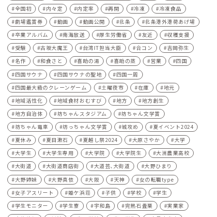
全国初
内々定
内定率
再開
冷凍
冷凍食品
劇場鑑賞券
動画
動画公開
北条
北条港外港荷あげ場
卒業アルバム
南海放送
厚生労働省
友近
収穫支援
受験
古坂大魔王
台湾IT担当大臣
合コン
吉岡弥生
名作
和食さと
喜助の湯
喜助の蒸
営業
四国
四国サウナ
四国サウナの聖地
四国一周
四国最大級のクレーンゲーム
土曜夜市
在庫
地元
地域活性化
地域食材おむすび
地方
地方創生
地方自治体
坊ちゃんスタジアム
坊ちゃん文学賞
坊ちゃん電車
坊っちゃん文学賞
城攻め
夏イベント2024
夏休み
夏目漱石
夏越し祭2024
大原さやか
大学
大学生
大学生専用
大学院
大学院生
大洲農業高校
大街道
大街道商店街
大道芸､大街道
大野ひまり
大野姉妹
大野真依
大阪
天神
女の転職type
女子アスリート
姫ケ浜荘
子供
学校
学生
学生モニター
学生寮
宇和島
完熟石畳栗
実業家