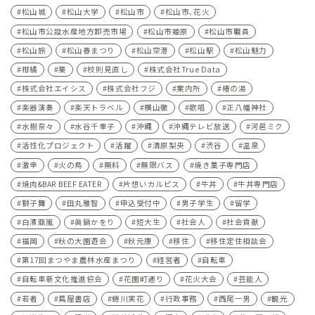
松山城
松山大学
松山市
松山市､花火
松山市公設水産地方卸売市場
松山市姫原
松山市職員
松山旅
松山春まつり
松山空港
松山駅
松山魅力
柑橘
栗
校則見直し
株式会社True Data
株式会社エイシス
株式会社フジ
案内所
椿の湯
楽器演奏
楽天トラベル
横山徹
歌唱
正八幡神社
水樹奈々
水谷千重子
沖縄
沖縄テレビ放送
河⾢ミク
活性化プロジェクト
活躍
清原梨央
渋谷
温泉
激辛
火の鳥
無料
無限バス
焼き菓子専門店
焼肉&BAR BEEF EATER
片想いカルピス
牛丼
牛丼専門店
獅子舞
田丸雅智
申込受付中
男子学生
留学
白濱亜嵐
眞鍋かをり
短大生
社会人
社会貢献
福岡
秋の大園遊会
秋元康
移住
移住定住相談会
第17回まつやま農林水産まつり
経営者
自転車
自転車新文化推進協会
花園町通り
花火大会
芸能人
若者
蔦屋書店
蜷川実花
行政事務
西尾一男
観光