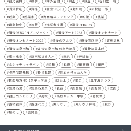
観光復興
語学
課外活動
調査
講座
谷口堅一朗
賃貸住宅
資格
賞金50万円
贈り物
赤松隆一郎
起業
起業家
路面電車ランキング
転職
農業
農業特化
通販
進学者支援
道後REBORN
道後REBORNプロジェクト
道後アート2023
道後オンセナート
道後オンセナート2022
道後のワルツ
道後商店街
道後温泉
道後温泉別館
道後温泉別館 飛鳥乃湯泉
道後温泉本館
郷土出身
都市部複業人材
配信
野球拳
金シャチキャラバン
鈴舞
鉄道
銀天街
銀座
長宗我部元親
長曾我部
関心を持った大学
関西地方NO.1男子大学生
防災士
限定
風早海まつり
飛鳥乃湯
飛鳥乃湯泉
食品
食意識
食習慣
飲食
餅田コシヒカリ
高校
高校サッカー中継
高校生
高校総体
高速バス
鬼サウナ
鬼サウナ神社
魅力
鯛めし
鹿児島