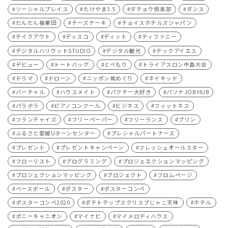
ソーシャルプレイス
たけやま3.5
ダチョウ倶楽部
ダンス
だんだん複業団
チーズケーキ
チョイスホテルズジャパン
テイクアウト
ディスコ
ディット
ティファニー
デジタルハリウッドSTUDIO
デジタル観光
テックアイエス
デビュー
トートバッグ
とべもり
トライアスロン中島大会
ドラマ
ドローン
ニッポン城めぐり
ネイキッド
バーチャル
ハウスメイト
パクチー大好き
パソナJOB HUB
パラボラ
ピアノコンクール
ビジネス
フィットネス
フランチャイズ
フリーペーパー
フリーランス
プリン
ふるさと愛媛Uターンセンター
プレシャルパートナーズ
プレゼント
プレゼントキャンペーン
フレッシュオールスター
フローリスト
プログラミング
プロジェエクションマッピング
プロジェクションマッピング
プロジェクト
フロムページ
ベースボール
ポスター
ポスターコンペ
ポスターコンペ2020
ポテトチップスクリスプじゃこ天味
ホテル
ポニーキャニオン
マイナビ
マイメロディハウス