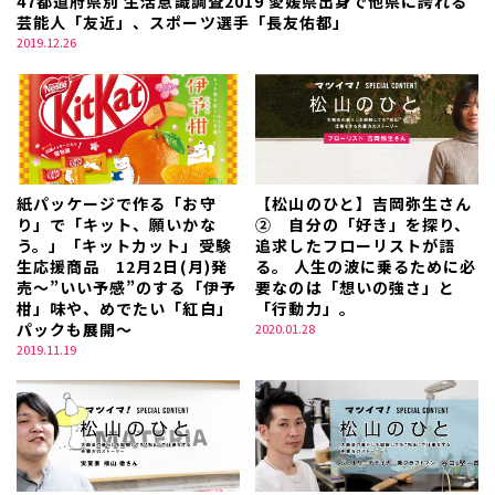
47都道府県別 生活意識調査2019 愛媛県出身で他県に誇れる
芸能人「友近」、スポーツ選手「長友佑都」
2019.12.26
紙パッケージで作る「お守
【松山のひと】吉岡弥生さん
り」で「キット、願いかな
② 自分の「好き」を探り、
う。」「キットカット」受験
追求したフローリストが語
生応援商品 12月2日(月)発
る。 人生の波に乗るために必
売～”いい予感”のする「伊予
要なのは「想いの強さ」と
柑」味や、めでたい「紅白」
「行動力」。
パックも展開～
2020.01.28
2019.11.19