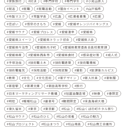
家族旅行
対決
専門学校
専門学生
小見山直人
就活
就職
就職活動
屋台イベント
山戸結希
布製マスク
常盤学舎
広島
応募者募集
応援
恋ぽい
悟空のきもち
愛媛
愛媛オレンジバイキングス
愛媛サウナ
愛媛プロレス
愛媛激辛
愛媛県
愛媛県スイーツ
愛媛県トラック協会
愛媛県人会
愛媛県今治市
愛媛県内子町
愛媛県教育委員会高校教育課
愛媛県産
愛媛県西条市
愛媛県食材
感染症対策
成人式
手塚治虫
技術職土木
技術職建築
技術職機械
技術職電気
採用活動
採用試験
撮影
放課後カルピス
教育
文化
文化芸術
新デザイン
新入社員
新制服
新宿駅
新潮文庫
新田高等学校
旅行
日本マーケティングリサーチ機構
旭醤油醸造場
映像
春限定
時短
暖暖松山
最新号
期間限定
来島海峡大橋
東久留米
東京
東京都
松山
松山くぼの町ホタル祭り
松山サウナ
松山のひと
松山の若者
松山の魅力
松山プロジェクト
松山まつり
松山南高
松山商工会議所