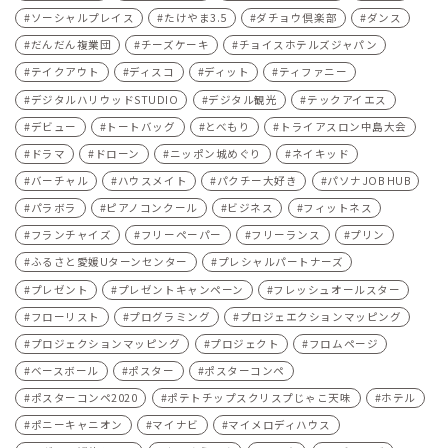
ソーシャルプレイス
たけやま3.5
ダチョウ倶楽部
ダンス
だんだん複業団
チーズケーキ
チョイスホテルズジャパン
テイクアウト
ディスコ
ディット
ティファニー
デジタルハリウッドSTUDIO
デジタル観光
テックアイエス
デビュー
トートバッグ
とべもり
トライアスロン中島大会
ドラマ
ドローン
ニッポン城めぐり
ネイキッド
バーチャル
ハウスメイト
パクチー大好き
パソナJOB HUB
パラボラ
ピアノコンクール
ビジネス
フィットネス
フランチャイズ
フリーペーパー
フリーランス
プリン
ふるさと愛媛Uターンセンター
プレシャルパートナーズ
プレゼント
プレゼントキャンペーン
フレッシュオールスター
フローリスト
プログラミング
プロジェエクションマッピング
プロジェクションマッピング
プロジェクト
フロムページ
ベースボール
ポスター
ポスターコンペ
ポスターコンペ2020
ポテトチップスクリスプじゃこ天味
ホテル
ポニーキャニオン
マイナビ
マイメロディハウス