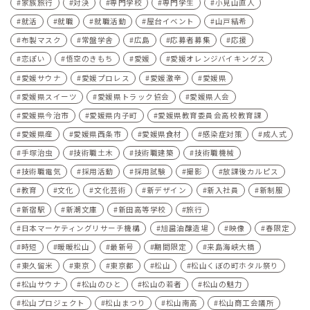
家族旅行
対決
専門学校
専門学生
小見山直人
就活
就職
就職活動
屋台イベント
山戸結希
布製マスク
常盤学舎
広島
応募者募集
応援
恋ぽい
悟空のきもち
愛媛
愛媛オレンジバイキングス
愛媛サウナ
愛媛プロレス
愛媛激辛
愛媛県
愛媛県スイーツ
愛媛県トラック協会
愛媛県人会
愛媛県今治市
愛媛県内子町
愛媛県教育委員会高校教育課
愛媛県産
愛媛県西条市
愛媛県食材
感染症対策
成人式
手塚治虫
技術職土木
技術職建築
技術職機械
技術職電気
採用活動
採用試験
撮影
放課後カルピス
教育
文化
文化芸術
新デザイン
新入社員
新制服
新宿駅
新潮文庫
新田高等学校
旅行
日本マーケティングリサーチ機構
旭醤油醸造場
映像
春限定
時短
暖暖松山
最新号
期間限定
来島海峡大橋
東久留米
東京
東京都
松山
松山くぼの町ホタル祭り
松山サウナ
松山のひと
松山の若者
松山の魅力
松山プロジェクト
松山まつり
松山南高
松山商工会議所