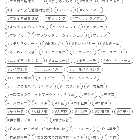
マグロの解体ショー
まじめえひめ
マスク
マチコトバ
まちなか文化活動補助金
マツイマ
マツイマ！
マツイマ会員限定
マッチング
マッチングアプリ
まつやまに泊まろう割
まつやまライブ
マツワカ
マツワカ！
マツワカドリームセッション
マテリア
マテリアクレープ
まほぉさん
みかんゼリー
みきゃん
みっちゃん大福
ミレニアルズ
メロンパン
ユースエール
ユナイテッドシネマ
ユニリーバ
ゆるキャラ
ライブコマース
ライブ配信
ルールメイカー
ルールメイキング
ローカル番組
ロングセラー
ワークショップ
ワークスモバイルジャパン
一六タルト
一次産業
一次産業女子ネットワーク・さくらひめ
三ツ矢
三河家
三津の朝市
三津浜
上級
中小企業
中村舞
乗り放題
人材派遣
人気店
今治市
令和2年
伊予柑
伊予柑，チョコレート
伊予銀行
住みたい田舎若者世代部門全国1位
住宅ローン
作品募集
作品募集中
働き方改革支援プロジェクト
先行
全国