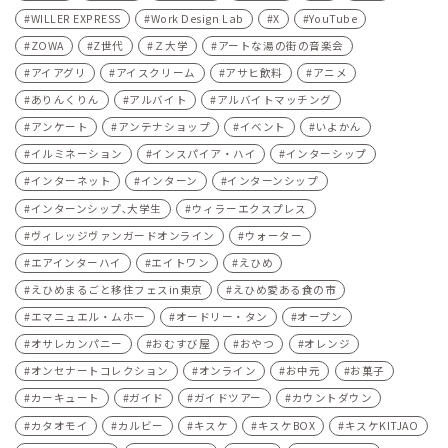
WILLER EXPRESS
Work Design Lab
X
YouTube
ZOWA
Z世代
Ｚ大学
アートな湯の街の音楽会
アイアグリ
アイスクリーム
アサヒ飲料
アニメ
ありんくりん
アルバイト
アルバイトマッチング
アンケート
アンテナショップ
イベント
いよかん
イルミネーション
インスパイア・ハイ
インターシップ
インターネット
インターン
インターンシップ
インターンシップ､大学生
ウィラーエクスプレス
ヴィレッジヴァンガードオンライン
ウォーター
エアインターハイ
エイトワン
えひめ
えひめまるごと移住フェスin東京
えひめ愛ある食の市
エマニュエル・ムホー
オードリー・タン
オープン
オサレカンパニー
おむすび屋
おやつ
オレンジ
オンセナートコレクション
オンライン
お中元
お菓子
カーキュート
ガイド
ガイドツアー
カウントダウン
カタオモイ
カルビー
キスケ
キスケBOX
キスケKITJAO