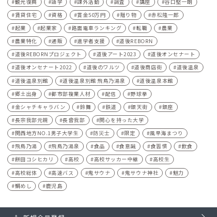
観光復興
語学
課外活動
調査
講座
谷口堅一朗
賃貸住宅
資格
賞金50万円
贈り物
赤松隆一郎
起業
起業家
路面電車ランキング
転職
農業
農業特化
通販
進学者支援
道後REBORN
道後REBORNプロジェクト
道後アート2023
道後オンセナート
道後オンセナート2022
道後のワルツ
道後商店街
道後温泉
道後温泉別館
道後温泉別館 飛鳥乃湯泉
道後温泉本館
郷土出身
都市部複業人材
配信
野球拳
金シャチキャラバン
鈴舞
鉄道
銀天街
銀座
長宗我部元親
長曾我部
関心を持った大学
関西地方NO.1男子大学生
防災士
限定
風早海まつり
飛鳥乃湯
飛鳥乃湯泉
食品
食意識
食習慣
飲食
餅田コシヒカリ
高校
高校サッカー中継
高校生
高校総体
高速バス
鬼サウナ
鬼サウナ神社
魅力
鯛めし
鹿児島