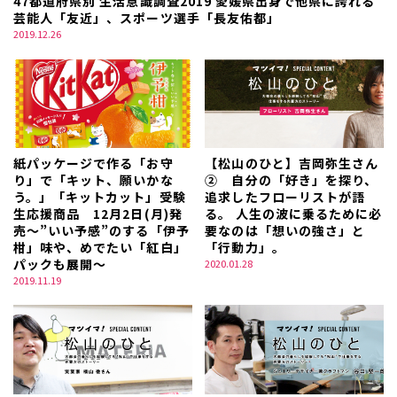
47都道府県別 生活意識調査2019 愛媛県出身で他県に誇れる
芸能人「友近」、スポーツ選手「長友佑都」
2019.12.26
紙パッケージで作る「お守
【松山のひと】吉岡弥生さん
り」で「キット、願いかな
② 自分の「好き」を探り、
う。」「キットカット」受験
追求したフローリストが語
生応援商品 12月2日(月)発
る。 人生の波に乗るために必
売～”いい予感”のする「伊予
要なのは「想いの強さ」と
柑」味や、めでたい「紅白」
「行動力」。
パックも展開～
2020.01.28
2019.11.19