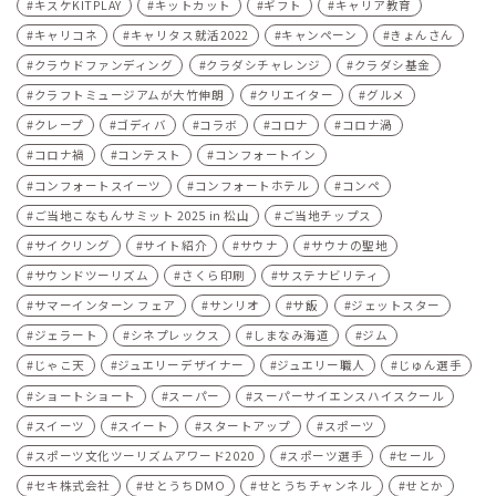
キスケKITPLAY
キットカット
ギフト
キャリア教育
キャリコネ
キャリタス就活2022
キャンペーン
きょんさん
クラウドファンディング
クラダシチャレンジ
クラダシ基金
クラフトミュージアムが大竹伸朗
クリエイター
グルメ
クレープ
ゴディバ
コラボ
コロナ
コロナ渦
コロナ禍
コンテスト
コンフォートイン
コンフォートスイーツ
コンフォートホテル
コンペ
ご当地こなもんサミット 2025 in 松山
ご当地チップス
サイクリング
サイト紹介
サウナ
サウナの聖地
サウンドツーリズム
さくら印刷
サステナビリティ
サマーインターン フェア
サンリオ
サ飯
ジェットスター
ジェラート
シネプレックス
しまなみ海道
ジム
じゃこ天
ジュエリーデザイナー
ジュエリー職人
じゅん選手
ショートショート
スーパー
スーパーサイエンスハイスクール
スイーツ
スイート
スタートアップ
スポーツ
スポーツ文化ツーリズムアワード2020
スポーツ選手
セール
セキ株式会社
せとうちDMO
せとうちチャンネル
せとか