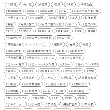
全国初
内々定
内定率
再開
冷凍
冷凍食品
劇場鑑賞券
動画
動画公開
北条
北条港外港荷あげ場
卒業アルバム
南海放送
厚生労働省
友近
収穫支援
受験
古坂大魔王
台湾IT担当大臣
合コン
吉岡弥生
名作
和食さと
喜助の湯
喜助の蒸
営業
四国
四国サウナ
四国サウナの聖地
四国一周
四国最大級のクレーンゲーム
土曜夜市
在庫
地元
地域活性化
地域食材おむすび
地方
地方創生
地方自治体
坊ちゃんスタジアム
坊ちゃん文学賞
坊ちゃん電車
坊っちゃん文学賞
城攻め
夏イベント2024
夏休み
夏目漱石
夏越し祭2024
大原さやか
大学
大学生
大学生専用
大学院
大学院生
大洲農業高校
大街道
大街道商店街
大道芸､大街道
大野ひまり
大野姉妹
大野真依
大阪
天神
女の転職type
女子アスリート
姫ケ浜荘
子供
学校
学生
学生モニター
学生寮
宇和島
完熟石畳栗
実業家