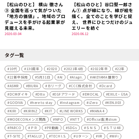
【松山のひと】 横山 徹さん
【松山のひと】谷口堅一郎さ
③ 全国を巡って気がついた
ん① 点が線になり、線が絵を
「地方の価値」。地域のプロ
描く。全てのことを学びと捉
デュースを手がける起業家が
え、 世界にひとつだけのジュ
見据える未来。
エリーを紡ぐ
2020.03.04
2020.06.12
タグ一覧
10代
130周年
2020
2021年4月
2022年卒
22年
22新卒採用
5月31日
AI
AIagri.
AKEYAMA 雛祭り
ASMR
BIURA
Ｂリーグ
CCC株式会社
Dcard
DCMダイキ
Dtto
EGFアワード
EMOCAL
EXILE・ÜSA
GODIVA
here to stay
Instagram
iZero
KENJI03
KIRI
KIRINZ
KIT
LINE WORKS
MANA 4
MODECONメンズ関西
NPO
NTT
Official髭男dism
PARCO
ＰＲ
PR動画
SDGs
ＳＮＳ
ＳＴＵ48
T-SITE
TAGLLY
TECH I.S.
Uターン
VR
WiFi