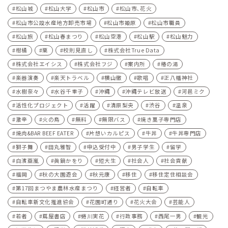
松山城
松山大学
松山市
松山市､花火
松山市公設水産地方卸売市場
松山市姫原
松山市職員
松山旅
松山春まつり
松山空港
松山駅
松山魅力
柑橘
栗
校則見直し
株式会社True Data
株式会社エイシス
株式会社フジ
案内所
椿の湯
楽器演奏
楽天トラベル
横山徹
歌唱
正八幡神社
水樹奈々
水谷千重子
沖縄
沖縄テレビ放送
河⾢ミク
活性化プロジェクト
活躍
清原梨央
渋谷
温泉
激辛
火の鳥
無料
無限バス
焼き菓子専門店
焼肉&BAR BEEF EATER
片想いカルピス
牛丼
牛丼専門店
獅子舞
田丸雅智
申込受付中
男子学生
留学
白濱亜嵐
眞鍋かをり
短大生
社会人
社会貢献
福岡
秋の大園遊会
秋元康
移住
移住定住相談会
第17回まつやま農林水産まつり
経営者
自転車
自転車新文化推進協会
花園町通り
花火大会
芸能人
若者
蔦屋書店
蜷川実花
行政事務
西尾一男
観光