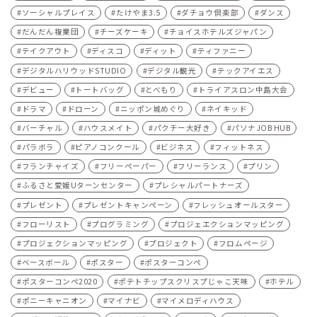
ソーシャルプレイス
たけやま3.5
ダチョウ倶楽部
ダンス
だんだん複業団
チーズケーキ
チョイスホテルズジャパン
テイクアウト
ディスコ
ディット
ティファニー
デジタルハリウッドSTUDIO
デジタル観光
テックアイエス
デビュー
トートバッグ
とべもり
トライアスロン中島大会
ドラマ
ドローン
ニッポン城めぐり
ネイキッド
バーチャル
ハウスメイト
パクチー大好き
パソナJOB HUB
パラボラ
ピアノコンクール
ビジネス
フィットネス
フランチャイズ
フリーペーパー
フリーランス
プリン
ふるさと愛媛Uターンセンター
プレシャルパートナーズ
プレゼント
プレゼントキャンペーン
フレッシュオールスター
フローリスト
プログラミング
プロジェエクションマッピング
プロジェクションマッピング
プロジェクト
フロムページ
ベースボール
ポスター
ポスターコンペ
ポスターコンペ2020
ポテトチップスクリスプじゃこ天味
ホテル
ポニーキャニオン
マイナビ
マイメロディハウス