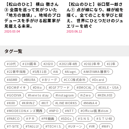
【松山のひと】 横山 徹さん
【松山のひと】谷口堅一郎さ
③ 全国を巡って気がついた
ん① 点が線になり、線が絵を
「地方の価値」。地域のプロ
描く。全てのことを学びと捉
デュースを手がける起業家が
え、 世界にひとつだけのジュ
見据える未来。
エリーを紡ぐ
2020.03.04
2020.06.12
タグ一覧
10代
130周年
2020
2021年4月
2022年卒
22年
22新卒採用
5月31日
AI
AIagri.
AKEYAMA 雛祭り
ASMR
BIURA
Ｂリーグ
CCC株式会社
Dcard
DCMダイキ
Dtto
EGFアワード
EMOCAL
EXILE・ÜSA
GODIVA
here to stay
Instagram
iZero
KENJI03
KIRI
KIRINZ
KIT
LINE WORKS
MANA 4
MODECONメンズ関西
NPO
NTT
Official髭男dism
PARCO
ＰＲ
PR動画
SDGs
ＳＮＳ
ＳＴＵ48
T-SITE
TAGLLY
TECH I.S.
Uターン
VR
WiFi