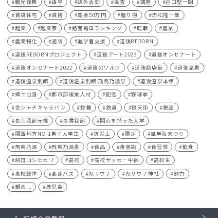
観光復興
語学
課外活動
調査
講座
谷口堅一朗
賃貸住宅
資格
賞金50万円
贈り物
赤松隆一郎
起業
起業家
路面電車ランキング
転職
農業
農業特化
通販
進学者支援
道後REBORN
道後REBORNプロジェクト
道後アート2023
道後オンセナート
道後オンセナート2022
道後のワルツ
道後商店街
道後温泉
道後温泉別館
道後温泉別館 飛鳥乃湯泉
道後温泉本館
郷土出身
都市部複業人材
配信
野球拳
金シャチキャラバン
鈴舞
鉄道
銀天街
銀座
長宗我部元親
長曾我部
関心を持った大学
関西地方NO.1男子大学生
防災士
限定
風早海まつり
飛鳥乃湯
飛鳥乃湯泉
食品
食意識
食習慣
飲食
餅田コシヒカリ
高校
高校サッカー中継
高校生
高校総体
高速バス
鬼サウナ
鬼サウナ神社
魅力
鯛めし
鹿児島