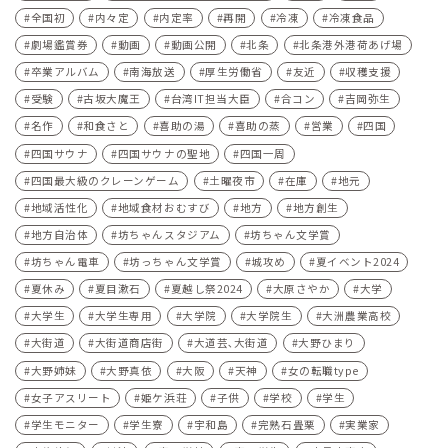
全国初
内々定
内定率
再開
冷凍
冷凍食品
劇場鑑賞券
動画
動画公開
北条
北条港外港荷あげ場
卒業アルバム
南海放送
厚生労働省
友近
収穫支援
受験
古坂大魔王
台湾IT担当大臣
合コン
吉岡弥生
名作
和食さと
喜助の湯
喜助の蒸
営業
四国
四国サウナ
四国サウナの聖地
四国一周
四国最大級のクレーンゲーム
土曜夜市
在庫
地元
地域活性化
地域食材おむすび
地方
地方創生
地方自治体
坊ちゃんスタジアム
坊ちゃん文学賞
坊ちゃん電車
坊っちゃん文学賞
城攻め
夏イベント2024
夏休み
夏目漱石
夏越し祭2024
大原さやか
大学
大学生
大学生専用
大学院
大学院生
大洲農業高校
大街道
大街道商店街
大道芸､大街道
大野ひまり
大野姉妹
大野真依
大阪
天神
女の転職type
女子アスリート
姫ケ浜荘
子供
学校
学生
学生モニター
学生寮
宇和島
完熟石畳栗
実業家