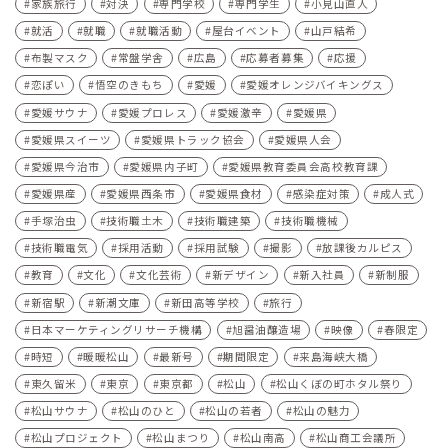
家族旅行
対決
専門学校
専門学生
小見山直人
就活
就職
就職活動
屋台イベント
山戸結希
布製マスク
常盤学舎
広島
応募者募集
応援
恋ぽい
悟空のきもち
愛媛
愛媛オレンジバイキングス
愛媛サウナ
愛媛プロレス
愛媛激辛
愛媛県
愛媛県スイーツ
愛媛県トラック協会
愛媛県人会
愛媛県今治市
愛媛県内子町
愛媛県教育委員会高校教育課
愛媛県産
愛媛県西条市
愛媛県食材
感染症対策
成人式
手塚治虫
技術職土木
技術職建築
技術職機械
技術職電気
採用活動
採用試験
撮影
放課後カルピス
教育
文化
文化芸術
新デザイン
新入社員
新制服
新宿駅
新潮文庫
新田高等学校
旅行
日本マーケティングリサーチ機構
旭醤油醸造場
映像
春限定
時短
暖暖松山
最新号
期間限定
来島海峡大橋
東久留米
東京
東京都
松山
松山くぼの町ホタル祭り
松山サウナ
松山のひと
松山の若者
松山の魅力
松山プロジェクト
松山まつり
松山南高
松山商工会議所