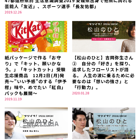
47都道府県別 生活意識調査2019 愛媛県出身で他県に誇れる
芸能人「友近」、スポーツ選手「長友佑都」
2019.12.26
紙パッケージで作る「お守
【松山のひと】吉岡弥生さん
り」で「キット、願いかな
② 自分の「好き」を探り、
う。」「キットカット」受験
追求したフローリストが語
生応援商品 12月2日(月)発
る。 人生の波に乗るために必
売～”いい予感”のする「伊予
要なのは「想いの強さ」と
柑」味や、めでたい「紅白」
「行動力」。
パックも展開～
2020.01.28
2019.11.19