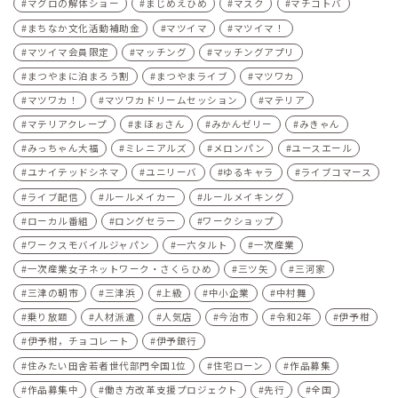
マグロの解体ショー
まじめえひめ
マスク
マチコトバ
まちなか文化活動補助金
マツイマ
マツイマ！
マツイマ会員限定
マッチング
マッチングアプリ
まつやまに泊まろう割
まつやまライブ
マツワカ
マツワカ！
マツワカドリームセッション
マテリア
マテリアクレープ
まほぉさん
みかんゼリー
みきゃん
みっちゃん大福
ミレニアルズ
メロンパン
ユースエール
ユナイテッドシネマ
ユニリーバ
ゆるキャラ
ライブコマース
ライブ配信
ルールメイカー
ルールメイキング
ローカル番組
ロングセラー
ワークショップ
ワークスモバイルジャパン
一六タルト
一次産業
一次産業女子ネットワーク・さくらひめ
三ツ矢
三河家
三津の朝市
三津浜
上級
中小企業
中村舞
乗り放題
人材派遣
人気店
今治市
令和2年
伊予柑
伊予柑，チョコレート
伊予銀行
住みたい田舎若者世代部門全国1位
住宅ローン
作品募集
作品募集中
働き方改革支援プロジェクト
先行
全国