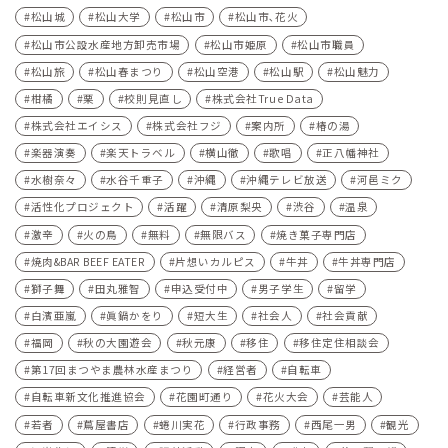
松山城
松山大学
松山市
松山市､花火
松山市公設水産地方卸売市場
松山市姫原
松山市職員
松山旅
松山春まつり
松山空港
松山駅
松山魅力
柑橘
栗
校則見直し
株式会社True Data
株式会社エイシス
株式会社フジ
案内所
椿の湯
楽器演奏
楽天トラベル
横山徹
歌唱
正八幡神社
水樹奈々
水谷千重子
沖縄
沖縄テレビ放送
河⾢ミク
活性化プロジェクト
活躍
清原梨央
渋谷
温泉
激辛
火の鳥
無料
無限バス
焼き菓子専門店
焼肉&BAR BEEF EATER
片想いカルピス
牛丼
牛丼専門店
獅子舞
田丸雅智
申込受付中
男子学生
留学
白濱亜嵐
眞鍋かをり
短大生
社会人
社会貢献
福岡
秋の大園遊会
秋元康
移住
移住定住相談会
第17回まつやま農林水産まつり
経営者
自転車
自転車新文化推進協会
花園町通り
花火大会
芸能人
若者
蔦屋書店
蜷川実花
行政事務
西尾一男
観光