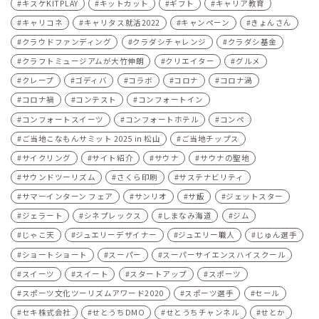
キスケKITPLAY
キットカット
ギフト
キャリア教育
キャリコネ
キャリタス就活2022
キャンペーン
きょんさん
クラウドファンディング
クラダシチャレンジ
クラダシ基金
クラフトミュージアムが大竹伸朗
クリエイター
グルメ
クレープ
ゴディバ
コラボ
コロナ
コロナ渦
コロナ禍
コンテスト
コンフォートイン
コンフォートスイーツ
コンフォートホテル
コンペ
ご当地こなもんサミット 2025 in 松山
ご当地チップス
サイクリング
サイト紹介
サウナ
サウナの聖地
サウンドツーリズム
さくら印刷
サステナビリティ
サマーインターン フェア
サンリオ
サ飯
ジェットスター
ジェラート
シネプレックス
しまなみ海道
ジム
じゃこ天
ジュエリーデザイナー
ジュエリー職人
じゅん選手
ショートショート
スーパー
スーパーサイエンスハイスクール
スイーツ
スイート
スタートアップ
スポーツ
スポーツ文化ツーリズムアワード2020
スポーツ選手
セール
セキ株式会社
せとうちDMO
せとうちチャンネル
せとか