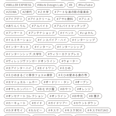
WILLER EXPRESS
Work Design Lab
X
YouTube
ZOWA
Z世代
Ｚ大学
アートな湯の街の音楽会
アイアグリ
アイスクリーム
アサヒ飲料
アニメ
ありんくりん
アルバイト
アルバイトマッチング
アンケート
アンテナショップ
イベント
いよかん
イルミネーション
インスパイア・ハイ
インターシップ
インターネット
インターン
インターンシップ
インターンシップ､大学生
ウィラーエクスプレス
ヴィレッジヴァンガードオンライン
ウォーター
エアインターハイ
エイトワン
えひめ
えひめまるごと移住フェスin東京
えひめ愛ある食の市
エマニュエル・ムホー
オードリー・タン
オープン
オサレカンパニー
おむすび屋
おやつ
オレンジ
オンセナートコレクション
オンライン
お中元
お菓子
カーキュート
ガイド
ガイドツアー
カウントダウン
カタオモイ
カルビー
キスケ
キスケBOX
キスケKITJAO