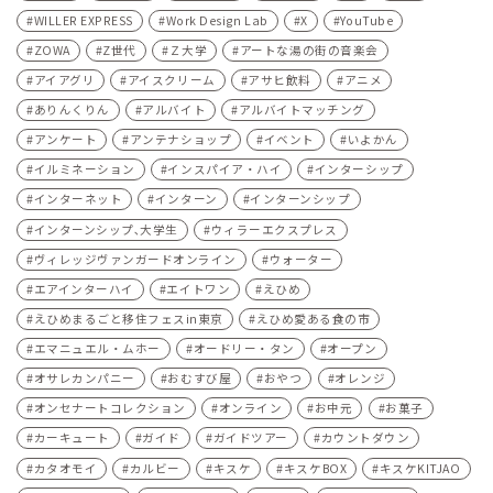
WILLER EXPRESS
Work Design Lab
X
YouTube
ZOWA
Z世代
Ｚ大学
アートな湯の街の音楽会
アイアグリ
アイスクリーム
アサヒ飲料
アニメ
ありんくりん
アルバイト
アルバイトマッチング
アンケート
アンテナショップ
イベント
いよかん
イルミネーション
インスパイア・ハイ
インターシップ
インターネット
インターン
インターンシップ
インターンシップ､大学生
ウィラーエクスプレス
ヴィレッジヴァンガードオンライン
ウォーター
エアインターハイ
エイトワン
えひめ
えひめまるごと移住フェスin東京
えひめ愛ある食の市
エマニュエル・ムホー
オードリー・タン
オープン
オサレカンパニー
おむすび屋
おやつ
オレンジ
オンセナートコレクション
オンライン
お中元
お菓子
カーキュート
ガイド
ガイドツアー
カウントダウン
カタオモイ
カルビー
キスケ
キスケBOX
キスケKITJAO