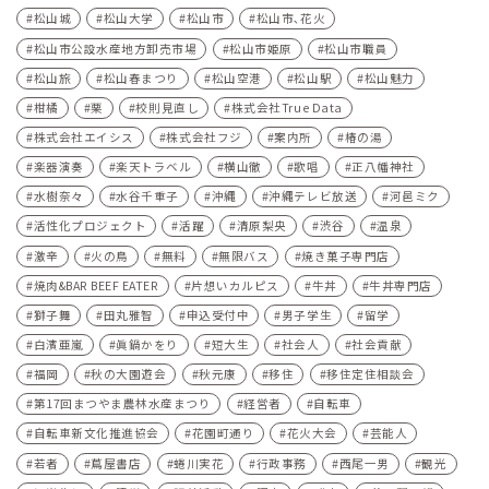
松山城
松山大学
松山市
松山市､花火
松山市公設水産地方卸売市場
松山市姫原
松山市職員
松山旅
松山春まつり
松山空港
松山駅
松山魅力
柑橘
栗
校則見直し
株式会社True Data
株式会社エイシス
株式会社フジ
案内所
椿の湯
楽器演奏
楽天トラベル
横山徹
歌唱
正八幡神社
水樹奈々
水谷千重子
沖縄
沖縄テレビ放送
河⾢ミク
活性化プロジェクト
活躍
清原梨央
渋谷
温泉
激辛
火の鳥
無料
無限バス
焼き菓子専門店
焼肉&BAR BEEF EATER
片想いカルピス
牛丼
牛丼専門店
獅子舞
田丸雅智
申込受付中
男子学生
留学
白濱亜嵐
眞鍋かをり
短大生
社会人
社会貢献
福岡
秋の大園遊会
秋元康
移住
移住定住相談会
第17回まつやま農林水産まつり
経営者
自転車
自転車新文化推進協会
花園町通り
花火大会
芸能人
若者
蔦屋書店
蜷川実花
行政事務
西尾一男
観光