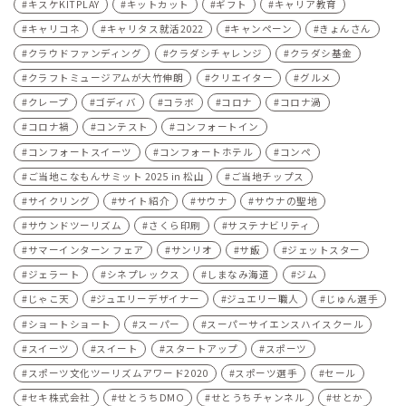
キスケKITPLAY
キットカット
ギフト
キャリア教育
キャリコネ
キャリタス就活2022
キャンペーン
きょんさん
クラウドファンディング
クラダシチャレンジ
クラダシ基金
クラフトミュージアムが大竹伸朗
クリエイター
グルメ
クレープ
ゴディバ
コラボ
コロナ
コロナ渦
コロナ禍
コンテスト
コンフォートイン
コンフォートスイーツ
コンフォートホテル
コンペ
ご当地こなもんサミット 2025 in 松山
ご当地チップス
サイクリング
サイト紹介
サウナ
サウナの聖地
サウンドツーリズム
さくら印刷
サステナビリティ
サマーインターン フェア
サンリオ
サ飯
ジェットスター
ジェラート
シネプレックス
しまなみ海道
ジム
じゃこ天
ジュエリーデザイナー
ジュエリー職人
じゅん選手
ショートショート
スーパー
スーパーサイエンスハイスクール
スイーツ
スイート
スタートアップ
スポーツ
スポーツ文化ツーリズムアワード2020
スポーツ選手
セール
セキ株式会社
せとうちDMO
せとうちチャンネル
せとか