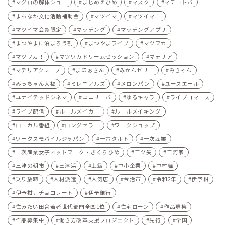
マグロの解体ショー
まじめえひめ
マスク
マチコトバ
まちなか文化活動補助金
マツイマ
マツイマ！
マツイマ会員限定
マッチング
マッチングアプリ
まつやまに泊まろう割
まつやまライブ
マツワカ
マツワカ！
マツワカドリームセッション
マテリア
マテリアクレープ
まほぉさん
みかんゼリー
みきゃん
みっちゃん大福
ミレニアルズ
メロンパン
ユースエール
ユナイテッドシネマ
ユニリーバ
ゆるキャラ
ライブコマース
ライブ配信
ルールメイカー
ルールメイキング
ローカル番組
ロングセラー
ワークショップ
ワークスモバイルジャパン
一六タルト
一次産業
一次産業女子ネットワーク・さくらひめ
三ツ矢
三河家
三津の朝市
三津浜
上級
中小企業
中村舞
乗り放題
人材派遣
人気店
今治市
令和2年
伊予柑
伊予柑，チョコレート
伊予銀行
住みたい田舎若者世代部門全国1位
住宅ローン
作品募集
作品募集中
働き方改革支援プロジェクト
先行
全国