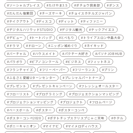
ソーシャルプレイス
たけやま3.5
ダチョウ倶楽部
ダンス
だんだん複業団
チーズケーキ
チョイスホテルズジャパン
テイクアウト
ディスコ
ディット
ティファニー
デジタルハリウッドSTUDIO
デジタル観光
テックアイエス
デビュー
トートバッグ
とべもり
トライアスロン中島大会
ドラマ
ドローン
ニッポン城めぐり
ネイキッド
バーチャル
ハウスメイト
パクチー大好き
パソナJOB HUB
パラボラ
ピアノコンクール
ビジネス
フィットネス
フランチャイズ
フリーペーパー
フリーランス
プリン
ふるさと愛媛Uターンセンター
プレシャルパートナーズ
プレゼント
プレゼントキャンペーン
フレッシュオールスター
フローリスト
プログラミング
プロジェエクションマッピング
プロジェクションマッピング
プロジェクト
フロムページ
ベースボール
ポスター
ポスターコンペ
ポスターコンペ2020
ポテトチップスクリスプじゃこ天味
ホテル
ポニーキャニオン
マイナビ
マイメロディハウス