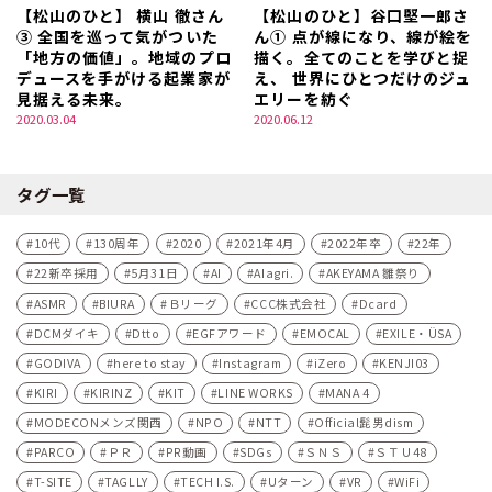
【松山のひと】 横山 徹さん
【松山のひと】谷口堅一郎さ
③ 全国を巡って気がついた
ん① 点が線になり、線が絵を
「地方の価値」。地域のプロ
描く。全てのことを学びと捉
デュースを手がける起業家が
え、 世界にひとつだけのジュ
見据える未来。
エリーを紡ぐ
2020.03.04
2020.06.12
タグ一覧
10代
130周年
2020
2021年4月
2022年卒
22年
22新卒採用
5月31日
AI
AIagri.
AKEYAMA 雛祭り
ASMR
BIURA
Ｂリーグ
CCC株式会社
Dcard
DCMダイキ
Dtto
EGFアワード
EMOCAL
EXILE・ÜSA
GODIVA
here to stay
Instagram
iZero
KENJI03
KIRI
KIRINZ
KIT
LINE WORKS
MANA 4
MODECONメンズ関西
NPO
NTT
Official髭男dism
PARCO
ＰＲ
PR動画
SDGs
ＳＮＳ
ＳＴＵ48
T-SITE
TAGLLY
TECH I.S.
Uターン
VR
WiFi