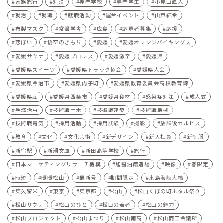
家族旅行
対決
専門学校
専門学生
小見山直人
就活
就職
就職活動
屋台イベント
山戸結希
布製マスク
常盤学舎
広島
応募者募集
応援
恋ぽい
悟空のきもち
愛媛
愛媛オレンジバイキングス
愛媛サウナ
愛媛プロレス
愛媛激辛
愛媛県
愛媛県スイーツ
愛媛県トラック協会
愛媛県人会
愛媛県今治市
愛媛県内子町
愛媛県教育委員会高校教育課
愛媛県産
愛媛県西条市
愛媛県食材
感染症対策
成人式
手塚治虫
技術職土木
技術職建築
技術職機械
技術職電気
採用活動
採用試験
撮影
放課後カルピス
教育
文化
文化芸術
新デザイン
新入社員
新制服
新宿駅
新潮文庫
新田高等学校
旅行
日本マーケティングリサーチ機構
旭醤油醸造場
映像
春限定
時短
暖暖松山
最新号
期間限定
来島海峡大橋
東久留米
東京
東京都
松山
松山くぼの町ホタル祭り
松山サウナ
松山のひと
松山の若者
松山の魅力
松山プロジェクト
松山まつり
松山南高
松山商工会議所