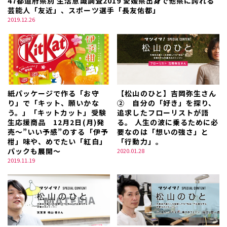
47都道府県別 生活意識調査2019 愛媛県出身で他県に誇れる
芸能人「友近」、スポーツ選手「長友佑都」
2019.12.26
紙パッケージで作る「お守
【松山のひと】吉岡弥生さん
り」で「キット、願いかな
② 自分の「好き」を探り、
う。」「キットカット」受験
追求したフローリストが語
生応援商品 12月2日(月)発
る。 人生の波に乗るために必
売～”いい予感”のする「伊予
要なのは「想いの強さ」と
柑」味や、めでたい「紅白」
「行動力」。
パックも展開～
2020.01.28
2019.11.19