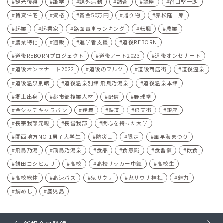
観光復興
語学
課外活動
調査
講座
谷口堅一朗
賃貸住宅
資格
賞金50万円
贈り物
赤松隆一郎
起業
起業家
路面電車ランキング
転職
農業
農業特化
通販
進学者支援
道後REBORN
道後REBORNプロジェクト
道後アート2023
道後オンセナート
道後オンセナート2022
道後のワルツ
道後商店街
道後温泉
道後温泉別館
道後温泉別館 飛鳥乃湯泉
道後温泉本館
郷土出身
都市部複業人材
配信
野球拳
金シャチキャラバン
鈴舞
鉄道
銀天街
銀座
長宗我部元親
長曾我部
関心を持った大学
関西地方NO.1男子大学生
防災士
限定
風早海まつり
飛鳥乃湯
飛鳥乃湯泉
食品
食意識
食習慣
飲食
餅田コシヒカリ
高校
高校サッカー中継
高校生
高校総体
高速バス
鬼サウナ
鬼サウナ神社
魅力
鯛めし
鹿児島