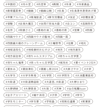
全国初
内々定
内定率
再開
冷凍
冷凍食品
劇場鑑賞券
動画
動画公開
北条
北条港外港荷あげ場
卒業アルバム
南海放送
厚生労働省
友近
収穫支援
受験
古坂大魔王
台湾IT担当大臣
合コン
吉岡弥生
名作
和食さと
喜助の湯
喜助の蒸
営業
四国
四国サウナ
四国サウナの聖地
四国一周
四国最大級のクレーンゲーム
土曜夜市
在庫
地元
地域活性化
地域食材おむすび
地方
地方創生
地方自治体
坊ちゃんスタジアム
坊ちゃん文学賞
坊ちゃん電車
坊っちゃん文学賞
城攻め
夏イベント2024
夏休み
夏目漱石
夏越し祭2024
大原さやか
大学
大学生
大学生専用
大学院
大学院生
大洲農業高校
大街道
大街道商店街
大道芸､大街道
大野ひまり
大野姉妹
大野真依
大阪
天神
女の転職type
女子アスリート
姫ケ浜荘
子供
学校
学生
学生モニター
学生寮
宇和島
完熟石畳栗
実業家