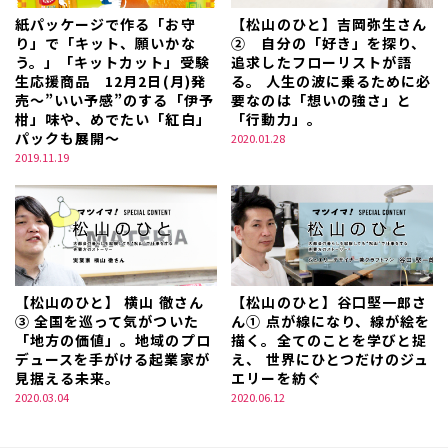
紙パッケージで作る「お守
【松山のひと】吉岡弥生さん
り」で「キット、願いかな
② 自分の「好き」を探り、
う。」「キットカット」受験
追求したフローリストが語
生応援商品 12月2日(月)発
る。 人生の波に乗るために必
売～”いい予感”のする「伊予
要なのは「想いの強さ」と
柑」味や、めでたい「紅白」
「行動力」。
パックも展開～
2020.01.28
2019.11.19
【松山のひと】 横山 徹さん
【松山のひと】谷口堅一郎さ
③ 全国を巡って気がついた
ん① 点が線になり、線が絵を
「地方の価値」。地域のプロ
描く。全てのことを学びと捉
デュースを手がける起業家が
え、 世界にひとつだけのジュ
見据える未来。
エリーを紡ぐ
2020.03.04
2020.06.12