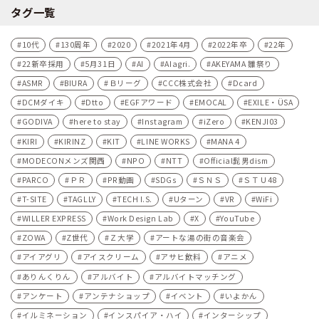
タグ一覧
10代
130周年
2020
2021年4月
2022年卒
22年
22新卒採用
5月31日
AI
AIagri.
AKEYAMA 雛祭り
ASMR
BIURA
Ｂリーグ
CCC株式会社
Dcard
DCMダイキ
Dtto
EGFアワード
EMOCAL
EXILE・ÜSA
GODIVA
here to stay
Instagram
iZero
KENJI03
KIRI
KIRINZ
KIT
LINE WORKS
MANA 4
MODECONメンズ関西
NPO
NTT
Official髭男dism
PARCO
ＰＲ
PR動画
SDGs
ＳＮＳ
ＳＴＵ48
T-SITE
TAGLLY
TECH I.S.
Uターン
VR
WiFi
WILLER EXPRESS
Work Design Lab
X
YouTube
ZOWA
Z世代
Ｚ大学
アートな湯の街の音楽会
アイアグリ
アイスクリーム
アサヒ飲料
アニメ
ありんくりん
アルバイト
アルバイトマッチング
アンケート
アンテナショップ
イベント
いよかん
イルミネーション
インスパイア・ハイ
インターシップ