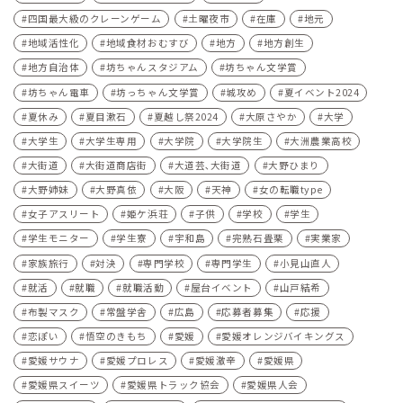
四国最大級のクレーンゲーム
土曜夜市
在庫
地元
地域活性化
地域食材おむすび
地方
地方創生
地方自治体
坊ちゃんスタジアム
坊ちゃん文学賞
坊ちゃん電車
坊っちゃん文学賞
城攻め
夏イベント2024
夏休み
夏目漱石
夏越し祭2024
大原さやか
大学
大学生
大学生専用
大学院
大学院生
大洲農業高校
大街道
大街道商店街
大道芸､大街道
大野ひまり
大野姉妹
大野真依
大阪
天神
女の転職type
女子アスリート
姫ケ浜荘
子供
学校
学生
学生モニター
学生寮
宇和島
完熟石畳栗
実業家
家族旅行
対決
専門学校
専門学生
小見山直人
就活
就職
就職活動
屋台イベント
山戸結希
布製マスク
常盤学舎
広島
応募者募集
応援
恋ぽい
悟空のきもち
愛媛
愛媛オレンジバイキングス
愛媛サウナ
愛媛プロレス
愛媛激辛
愛媛県
愛媛県スイーツ
愛媛県トラック協会
愛媛県人会