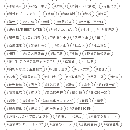
水樹奈々
水谷千重子
沖縄
沖縄テレビ放送
河⾢ミク
活性化プロジェクト
活躍
清原梨央
渋谷
温泉
激辛
火の鳥
無料
無限バス
焼き菓子専門店
焼肉&BAR BEEF EATER
片想いカルピス
牛丼
牛丼専門店
獅子舞
田丸雅智
申込受付中
男子学生
留学
白濱亜嵐
眞鍋かをり
短大生
社会人
社会貢献
福岡
秋の大園遊会
秋元康
移住
移住定住相談会
第17回まつやま農林水産まつり
経営者
自転車
自転車新文化推進協会
花園町通り
花火大会
芸能人
若者
蔦屋書店
蜷川実花
行政事務
西尾一男
観光
観光復興
語学
課外活動
調査
講座
谷口堅一朗
賃貸住宅
資格
賞金50万円
贈り物
赤松隆一郎
起業
起業家
路面電車ランキング
転職
農業
農業特化
通販
進学者支援
道後REBORN
道後REBORNプロジェクト
道後アート2023
道後オンセナート
道後オンセナート2022
道後のワルツ
道後商店街
道後温泉