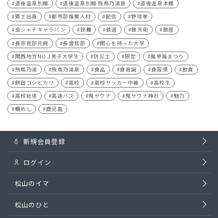
道後温泉別館
道後温泉別館 飛鳥乃湯泉
道後温泉本館
郷土出身
都市部複業人材
配信
野球拳
金シャチキャラバン
鈴舞
鉄道
銀天街
銀座
長宗我部元親
長曾我部
関心を持った大学
関西地方NO.1男子大学生
防災士
限定
風早海まつり
飛鳥乃湯
飛鳥乃湯泉
食品
食意識
食習慣
飲食
餅田コシヒカリ
高校
高校サッカー中継
高校生
高校総体
高速バス
鬼サウナ
鬼サウナ神社
魅力
鯛めし
鹿児島
新規会員登録
ログイン
松山のイマ
松山のひと