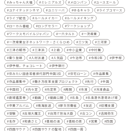
みっちゃん大福
ミレニアルズ
メロンパン
ユースエール
ユナイテッドシネマ
ユニリーバ
ゆるキャラ
ライブコマース
ライブ配信
ルールメイカー
ルールメイキング
ローカル番組
ロングセラー
ワークショップ
ワークスモバイルジャパン
一六タルト
一次産業
一次産業女子ネットワーク・さくらひめ
三ツ矢
三河家
三津の朝市
三津浜
上級
中小企業
中村舞
乗り放題
人材派遣
人気店
今治市
令和2年
伊予柑
伊予柑，チョコレート
伊予銀行
住みたい田舎若者世代部門全国1位
住宅ローン
作品募集
作品募集中
働き方改革支援プロジェクト
先行
全国
全国初
内々定
内定率
再開
冷凍
冷凍食品
劇場鑑賞券
動画
動画公開
北条
北条港外港荷あげ場
卒業アルバム
南海放送
厚生労働省
友近
収穫支援
受験
古坂大魔王
台湾IT担当大臣
合コン
吉岡弥生
名作
和食さと
喜助の湯
喜助の蒸
営業
四国
四国サウナ
四国サウナの聖地
四国一周