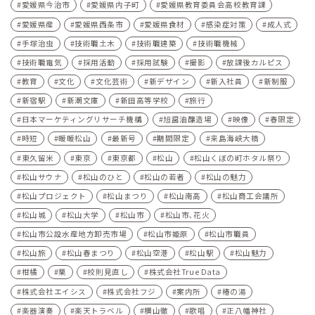
愛媛県今治市
愛媛県内子町
愛媛県教育委員会高校教育課
愛媛県産
愛媛県西条市
愛媛県食材
感染症対策
成人式
手塚治虫
技術職土木
技術職建築
技術職機械
技術職電気
採用活動
採用試験
撮影
放課後カルピス
教育
文化
文化芸術
新デザイン
新入社員
新制服
新宿駅
新潮文庫
新田高等学校
旅行
日本マーケティングリサーチ機構
旭醤油醸造場
映像
春限定
時短
暖暖松山
最新号
期間限定
来島海峡大橋
東久留米
東京
東京都
松山
松山くぼの町ホタル祭り
松山サウナ
松山のひと
松山の若者
松山の魅力
松山プロジェクト
松山まつり
松山南高
松山商工会議所
松山城
松山大学
松山市
松山市､花火
松山市公設水産地方卸売市場
松山市姫原
松山市職員
松山旅
松山春まつり
松山空港
松山駅
松山魅力
柑橘
栗
校則見直し
株式会社True Data
株式会社エイシス
株式会社フジ
案内所
椿の湯
楽器演奏
楽天トラベル
横山徹
歌唱
正八幡神社