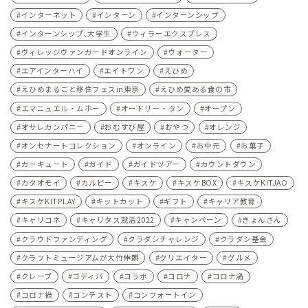
インターネット
インターン
インターンシップ
インターンシップ､大学生
ウィラーエクスプレス
ヴィレッジヴァンガードオンライン
ウォーター
エアインターハイ
エイトワン
えひめ
えひめまるごと移住フェスin東京
えひめ愛ある食の市
エマニュエル・ムホー
オードリー・タン
オープン
オサレカンパニー
おむすび屋
おやつ
オレンジ
オンセナートコレクション
オンライン
お中元
お菓子
カーキュート
ガイド
ガイドツアー
カウントダウン
カタオモイ
カルビー
キスケ
キスケBOX
キスケKITJAO
キスケKITPLAY
キットカット
ギフト
キャリア教育
キャリコネ
キャリタス就活2022
キャンペーン
きょんさん
クラウドファンディング
クラダシチャレンジ
クラダシ基金
クラフトミュージアムが大竹伸朗
クリエイター
グルメ
クレープ
ゴディバ
コラボ
コロナ
コロナ渦
コロナ禍
コンテスト
コンフォートイン