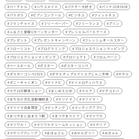
バーチャル
ハウスメイト
パクチー大好き
パソナJOB HUB
パラボラ
ピアノコンクール
ビジネス
フィットネス
フランチャイズ
フリーペーパー
フリーランス
プリン
ふるさと愛媛Uターンセンター
プレシャルパートナーズ
プレゼント
プレゼントキャンペーン
フレッシュオールスター
フローリスト
プログラミング
プロジェエクションマッピング
プロジェクションマッピング
プロジェクト
フロムページ
ベースボール
ポスター
ポスターコンペ
ポスターコンペ2020
ポテトチップスクリスプじゃこ天味
ホテル
ポニーキャニオン
マイナビ
マイメロディハウス
マグロの解体ショー
まじめえひめ
マスク
マチコトバ
まちなか文化活動補助金
マツイマ
マツイマ！
マツイマ会員限定
マッチング
マッチングアプリ
まつやまに泊まろう割
まつやまライブ
マツワカ
マツワカ！
マツワカドリームセッション
マテリア
マテリアクレープ
まほぉさん
みかんゼリー
みきゃん