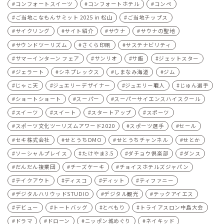
コンフォートスイーツ
コンフォートホテル
コンペ
ご当地こなもんサミット 2025 in 松山
ご当地チップス
サイクリング
サイト紹介
サウナ
サウナの聖地
サウンドツーリズム
さくら印刷
サステナビリティ
サマーインターン フェア
サンリオ
サ飯
ジェットスター
ジェラート
シネプレックス
しまなみ海道
ジム
じゃこ天
ジュエリーデザイナー
ジュエリー職人
じゅん選手
ショートショート
スーパー
スーパーサイエンスハイスクール
スイーツ
スイート
スタートアップ
スポーツ
スポーツ文化ツーリズムアワード2020
スポーツ選手
セール
セキ株式会社
せとうちDMO
せとうちチャンネル
せとか
ソーシャルプレイス
たけやま3.5
ダチョウ倶楽部
ダンス
だんだん複業団
チーズケーキ
チョイスホテルズジャパン
テイクアウト
ディスコ
ディット
ティファニー
デジタルハリウッドSTUDIO
デジタル観光
テックアイエス
デビュー
トートバッグ
とべもり
トライアスロン中島大会
ドラマ
ドローン
ニッポン城めぐり
ネイキッド