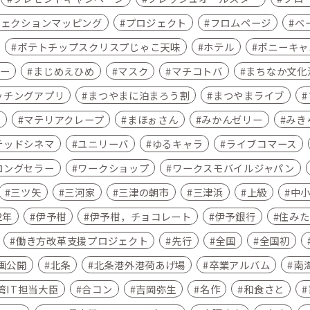
ジェクションマッピング
プロジェクト
フロムページ
ベ
ポテトチップスクリスプじゃこ天味
ホテル
ポニーキャ
ー
まじめえひめ
マスク
マチコトバ
まちなか文化
ッチングアプリ
まつやまに泊まろう割
まつやまライブ
ア
マテリアクレープ
まほぉさん
みかんゼリー
みき
テッドシネマ
ユニリーバ
ゆるキャラ
ライブコマース
ロングセラー
ワークショップ
ワークスモバイルジャパン
三ツ矢
三河家
三津の朝市
三津浜
上級
中
2年
伊予柑
伊予柑，チョコレート
伊予銀行
住みた
働き方改革支援プロジェクト
先行
全国
全国初
画公開
北条
北条港外港荷あげ場
卒業アルバム
南
湾IT担当大臣
合コン
吉岡弥生
名作
和食さと