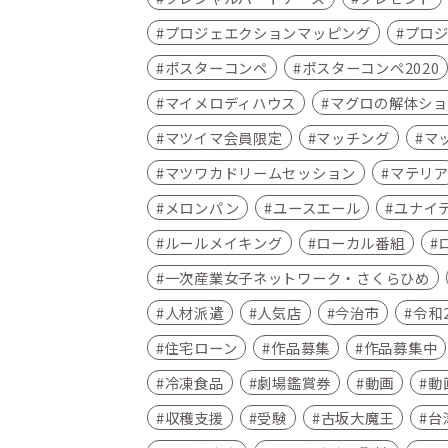
プロジェエクションマッピング
プロ
ポスターコンペ
ポスターコンペ2020
マイメロディハウス
マグロの解体ショ
マツイマ会員限定
マッチング
マ
マツワカドリームセッション
マテリ
メロンパン
ユースエール
ユナイ
ルールメイキング
ローカル番組
一次産業女子ネットワーク・さくらひめ
人材派遣
人気店
今治市
令和
住宅ローン
作品募集
作品募集中
冷凍食品
劇場鑑賞券
動画
動
収穫支援
受験
古坂大魔王
台