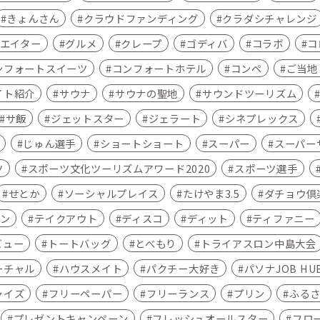
きょんさん
クラウドファンディング
クラダシチャレンジ
エイター
グルメ
クレープ
ゴディバ
コラボ
コ
ンフォートスイーツ
コンフォートホテル
コンペ
ご当地こ
イト紹介
サウナ
サウナの聖地
サウンドツーリズム
サ飯
ジェットスター
ジェラート
シネプレックス
じゅん選手
ショートショート
スーパー
スーパー
ツ
スポーツ文化ツーリズムアワード2020
スポーツ選手
せとか
ソーシャルプレイス
たけやま3.5
ダチョウ倶
ン
テイクアウト
ディスコ
ディット
ティファニー
ビュー
トートバッグ
とべもり
トライアスロン中島大会
ーチャル
ハウスメイト
パクチー大好き
パソナJOB HU
ャイズ
フリーペーパー
フリーランス
プリン
ふる
プレゼントキャンペーン
フレッシュオールスター
フロ