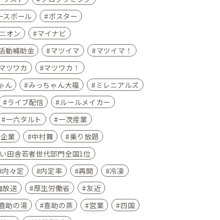
ースボール
ポスター
ニオン
マイナビ
活動補助金
マツイマ
マツイマ！
マツワカ
マツワカ！
ゃん
みっちゃん大福
ミレニアルズ
ライブ配信
ルールメイカー
一六タルト
一次産業
小企業
中村舞
乗り放題
い田舎若者世代部門全国1位
内々定
内定率
再開
冷凍
海放送
厚生労働省
友近
喜助の湯
喜助の蒸
営業
四国