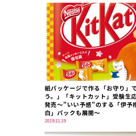
紙パッケージで作る「お守り」
う。」「キットカット」受験生応援
発売～”いい予感”のする「伊予
白」パックも展開～
2019.11.19