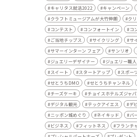
キャリタス就活2022
キャンペーン
クラフトミュージアムが大竹伸朗
クリ
コンテスト
コンフォートイン
コ
ご当地チップス
サイクリング
サ
サマーインターン フェア
サンリオ
ジュエリーデザイナー
ジュエリー職人
スイート
スタートアップ
スポー
せとうちDMO
せとうちチャンネル
チーズケーキ
チョイスホテルズジャパ
デジタル観光
テックアイエス
デ
ニッポン城めぐり
ネイキッド
バ
ビジネス
フィットネス
フランチ
プレシャルパートナーズ
プレゼント