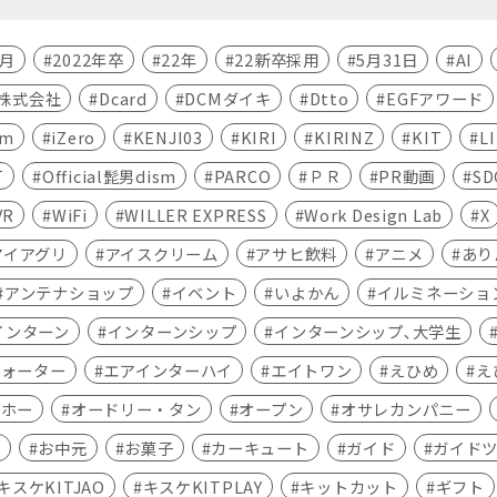
4月
2022年卒
22年
22新卒採用
5月31日
AI
C株式会社
Dcard
DCMダイキ
Dtto
EGFアワード
am
iZero
KENJI03
KIRI
KIRINZ
KIT
L
T
Official髭男dism
PARCO
ＰＲ
PR動画
SD
VR
WiFi
WILLER EXPRESS
Work Design Lab
X
アイアグリ
アイスクリーム
アサヒ飲料
アニメ
あり
アンテナショップ
イベント
いよかん
イルミネーショ
インターン
インターンシップ
インターンシップ､大学生
ウォーター
エアインターハイ
エイトワン
えひめ
え
ムホー
オードリー・タン
オープン
オサレカンパニー
ン
お中元
お菓子
カーキュート
ガイド
ガイド
キスケKITJAO
キスケKITPLAY
キットカット
ギフト