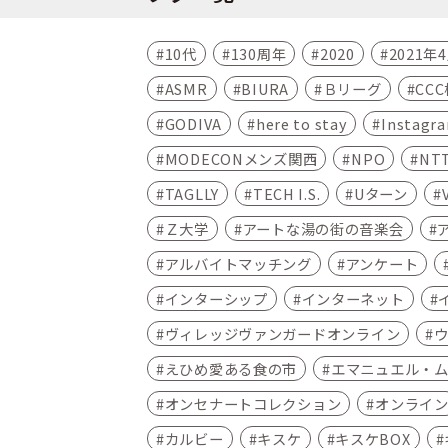
10代
130周年
2020
2021年
ASMR
BIURA
Ｂリーグ
CC
GODIVA
here to stay
Instagr
MODECONメンズ関西
NPO
NT
TAGLLY
TECH I.S.
Uターン
Ｚ大学
アートな湯の街の音楽会
アルバイトマッチング
アンケート
インターシップ
インターネット
ヴィレッジヴァンガードオンライン
えひめ愛ある食の市
エマニュエル・
オンセナートコレクション
オンライ
カルビー
キスケ
キスケBOX