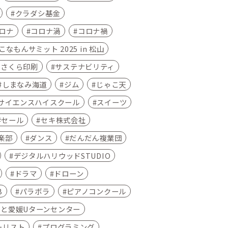
クラダシ基金
ロナ
コロナ渦
コロナ禍
なもんサミット 2025 in 松山
さくら印刷
サステナビリティ
しまなみ海道
ジム
じゃこ天
サイエンスハイスクール
スイーツ
セール
セキ株式会社
楽部
ダンス
だんだん複業団
デジタルハリウッドSTUDIO
ドラマ
ドローン
B
パラボラ
ピアノコンクール
さと愛媛Uターンセンター
ーリスト
プログラミング