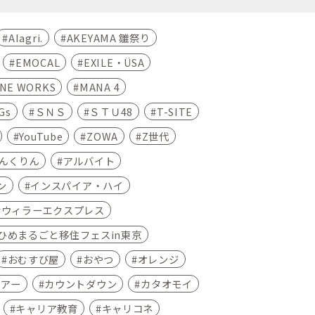
AIagri.
AKEYAMA 雛祭り
EMOCAL
EXILE・ÜSA
INE WORKS
MANA 4
Gs
ＳＮＳ
ＳＴＵ48
T-SITE
YouTube
ZOWA
Z世代
んくりん
アルバイト
ン
インスパイア・ハイ
ウィラーエクスプレス
ひめまるごと移住フェスin東京
おむすび屋
おやつ
オレンジ
ツアー
カウントダウン
カタオモイ
キャリア教育
キャリコネ