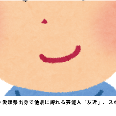
019 愛媛県出身で他県に誇れる芸能人「友近」、