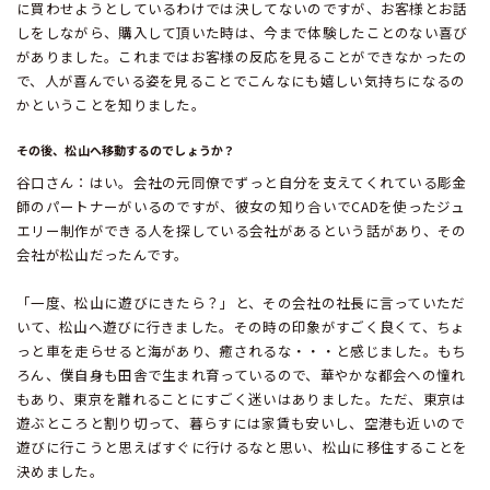
に買わせようとしているわけでは決してないのですが、お客様とお話
しをしながら、購入して頂いた時は、今まで体験したことのない喜び
がありました。これまではお客様の反応を見ることができなかったの
で、人が喜んでいる姿を見ることでこんなにも嬉しい気持ちになるの
かということを知りました。
その後、松山へ移動するのでしょうか？
谷口さん：はい。会社の元同僚でずっと自分を支えてくれている彫金
師のパートナーがいるのですが、彼女の知り合いでCADを使ったジュ
エリー制作ができる人を探している会社があるという話があり、その
会社が松山だったんです。
「一度、松山に遊びにきたら？」と、その会社の社長に言っていただ
いて、松山へ遊びに行きました。その時の印象がすごく良くて、ちょ
っと車を走らせると海があり、癒されるな・・・と感じました。もち
ろん、僕自身も田舎で生まれ育っているので、華やかな都会への憧れ
もあり、東京を離れることにすごく迷いはありました。ただ、東京は
遊ぶところと割り切って、暮らすには家賃も安いし、空港も近いので
遊びに行こうと思えばすぐに行けるなと思い、松山に移住することを
決めました。