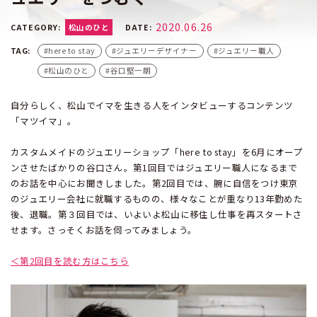
2020.06.26
CATEGORY:
松山のひと
DATE:
here to stay
ジュエリーデザイナー
ジュエリー職人
松山のひと
谷口堅一朗
自分らしく、松山でイマを生きる人をインタビューするコンテンツ
「マツイマ」。
カスタムメイドのジュエリーショップ「here to stay」を6月にオープ
ンさせたばかりの谷口さん。第1回目ではジュエリー職人になるまで
のお話を中心にお聞きしました。第2回目では、腕に自信をつけ東京
のジュエリー会社に就職するものの、様々なことが重なり13年勤めた
後、退職。第３回目では、いよいよ松山に移住し仕事を再スタートさ
せます。さっそくお話を伺ってみましょう。
＜第2回目を読む方はこちら