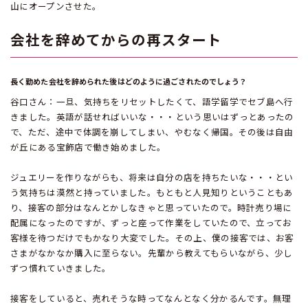
山にオープンさせた。
会社を辞めてからの再スタート
長く勤めた会社を辞められた後はどのように過ごされたのでしょう？
谷口さん：一旦、気持ちをリセットしたくて、語学留学でセブ島へ行
きました。英語が話せればいいな・・・という思いはずっとあったの
で、ただ、途中で体調を崩してしまい、やむなく帰国。その後は自由
が丘にある宝飾店で働き始めました。
ジュエリーを作りながらも、将来は自分の店を持ちたいな・・・とい
う気持ちは漠然と持っていました。もともと人見知りということもあ
り、接客の部分はなんとかしなきゃと思っていたので。時計売り場に
配属になったのですが、ずっと座って作業をしていたので、立ってお
客様を待つだけでもかなり大変でした。その上、僕の接客では、お客
さまがなかなか購入に至らない。先輩から教えてもらいながら、少し
ずつ慣れていきました。
接客をしていると、売れそうな時ってなんとなく分かるんです。無理