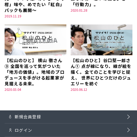
柑」味や、めでたい「紅白」
「行動力」。
パックも展開～
2020.01.28
2019.11.19
【松山のひと】 横山 徹さん
【松山のひと】谷口堅一郎さ
③ 全国を巡って気がついた
ん① 点が線になり、線が絵を
「地方の価値」。地域のプロ
描く。全てのことを学びと捉
デュースを手がける起業家が
え、 世界にひとつだけのジュ
見据える未来。
エリーを紡ぐ
2020.03.04
2020.06.12
新規会員登録
ログイン