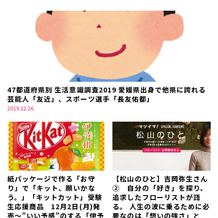
47都道府県別 生活意識調査2019 愛媛県出身で他県に誇れる
芸能人「友近」、スポーツ選手「長友佑都」
2019.12.26
紙パッケージで作る「お守
【松山のひと】吉岡弥生さん
り」で「キット、願いかな
② 自分の「好き」を探り、
う。」「キットカット」受験
追求したフローリストが語
生応援商品 12月2日(月)発
る。 人生の波に乗るために必
売～”いい予感”のする「伊予
要なのは「想いの強さ」と