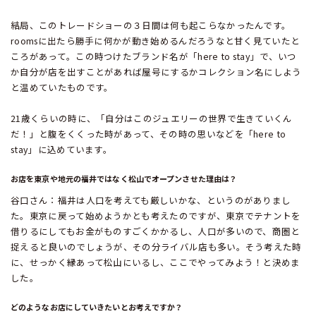
結局、このトレードショーの３日間は何も起こらなかったんです。
roomsに出たら勝手に何かが動き始めるんだろうなと甘く見ていたと
ころがあって。この時つけたブランド名が「here to stay」で、いつ
か自分が店を出すことがあれば屋号にするかコレクション名にしよう
と温めていたものです。
21歳くらいの時に、「自分はこのジュエリーの世界で生きていくん
だ！」と腹をくくった時があって、その時の思いなどを「here to
stay」に込めています。
お店を東京や地元の福井ではなく松山でオープンさせた理由は？
谷口さん：福井は人口を考えても厳しいかな、というのがありまし
た。東京に戻って始めようかとも考えたのですが、東京でテナントを
借りるにしてもお金がものすごくかかるし、人口が多いので、商圏と
捉えると良いのでしょうが、その分ライバル店も多い。そう考えた時
に、せっかく縁あって松山にいるし、ここでやってみよう！と決めま
した。
どのようなお店にしていきたいとお考えですか？