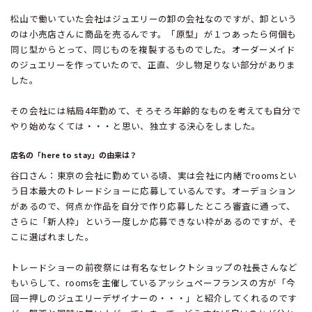
松山で働いていた会社はジュエリーの卸の会社なのですが、卸という
のは小売店さんに商品を売るんです。「原型」が１つあったら何個も
同じ型からとって、同じものを複製するものでした。オーダーメイド
のジュエリーを作っていたので、正直、少し物足りない部分がありま
した。
その会社には結局4年勤めて、そろそろ年齢的なものを考えても自分で
やり始めなくては・・・と思い、独立する決心をしました。
店名の「here to stay」の由来は？
谷口さん：東京の会社に勤めている頃、実は会社に内緒でroomsとい
う日本最大のトレードショーに応募しているんです。オーデョション
があるので、何点か作品を自分で作り応募したところ審査に通って、
さらに「新人枠」という一度しか応募できない枠があるのですが、そ
こに選ばれました。
トレードショーの前夜祭には有名なセレクトショップの社長さんなど
もいらして、roomsを主催しているアッシュペーフランスの方が「今
回一押しのジュエリーデザイナーの・・・」と紹介してくれるのです