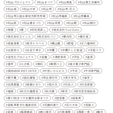
松山プロジェクト
松山まつり
松山南高
松山商工会議所
松山城
松山大学
松山市
松山市､花火
松山市公設水産地方卸売市場
松山市姫原
松山市職員
松山旅
松山春まつり
松山空港
松山駅
松山魅力
柑橘
栗
校則見直し
株式会社True Data
株式会社エイシス
株式会社フジ
案内所
椿の湯
楽器演奏
楽天トラベル
横山徹
歌唱
正八幡神社
水樹奈々
水谷千重子
沖縄
沖縄テレビ放送
河⾢ミク
活性化プロジェクト
活躍
清原梨央
渋谷
温泉
激辛
火の鳥
無料
無限バス
焼き菓子専門店
焼肉&BAR BEEF EATER
片想いカルピス
牛丼
牛丼専門店
獅子舞
田丸雅智
申込受付中
男子学生
留学
白濱亜嵐
眞鍋かをり
短大生
社会人
社会貢献
福岡
秋の大園遊会
秋元康
移住
移住定住相談会
第17回まつやま農林水産まつり
経営者
自転車
自転車新文化推進協会
花園町通り
花火大会
芸能人
若者
蔦屋書店
蜷川実花
行政事務
西尾一男
観光