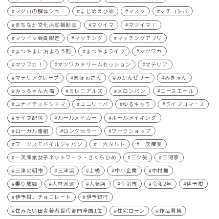
マグロの解体ショー
まじめえひめ
マスク
マチコトバ
まちなか文化活動補助金
マツイマ
マツイマ！
マツイマ会員限定
マッチング
マッチングアプリ
まつやまに泊まろう割
まつやまライブ
マツワカ
マツワカ！
マツワカドリームセッション
マテリア
マテリアクレープ
まほぉさん
みかんゼリー
みきゃん
みっちゃん大福
ミレニアルズ
メロンパン
ユースエール
ユナイテッドシネマ
ユニリーバ
ゆるキャラ
ライブコマース
ライブ配信
ルールメイカー
ルールメイキング
ローカル番組
ロングセラー
ワークショップ
ワークスモバイルジャパン
一六タルト
一次産業
一次産業女子ネットワーク・さくらひめ
三ツ矢
三河家
三津の朝市
三津浜
上級
中小企業
中村舞
乗り放題
人材派遣
人気店
今治市
令和2年
伊予柑
伊予柑，チョコレート
伊予銀行
住みたい田舎若者世代部門全国1位
住宅ローン
作品募集