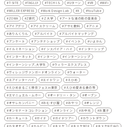
T-SITE
TAGLLY
TECH I.S.
Uターン
VR
WiFi
WILLER EXPRESS
Work Design Lab
X
YouTube
ZOWA
Z世代
Ｚ大学
アートな湯の街の音楽会
アイアグリ
アイスクリーム
アサヒ飲料
アニメ
ありんくりん
アルバイト
アルバイトマッチング
アンケート
アンテナショップ
イベント
いよかん
イルミネーション
インスパイア・ハイ
インターシップ
インターネット
インターン
インターンシップ
インターンシップ､大学生
ウィラーエクスプレス
ヴィレッジヴァンガードオンライン
ウォーター
エアインターハイ
エイトワン
えひめ
えひめまるごと移住フェスin東京
えひめ愛ある食の市
エマニュエル・ムホー
オードリー・タン
オープン
オサレカンパニー
おむすび屋
おやつ
オレンジ
オンセナートコレクション
オンライン
お中元
お菓子
カーキュート
ガイド
ガイドツアー
カウントダウン
カタオモイ
カルビー
キスケ
キスケBOX
キスケKITJAO