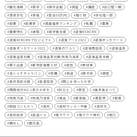
観光復興
語学
課外活動
調査
講座
谷口堅一朗
賃貸住宅
資格
賞金50万円
贈り物
赤松隆一郎
起業
起業家
路面電車ランキング
転職
農業
農業特化
通販
進学者支援
道後REBORN
道後REBORNプロジェクト
道後アート2023
道後オンセナート
道後オンセナート2022
道後のワルツ
道後商店街
道後温泉
道後温泉別館
道後温泉別館 飛鳥乃湯泉
道後温泉本館
郷土出身
都市部複業人材
配信
野球拳
金シャチキャラバン
鈴舞
鉄道
銀天街
銀座
長宗我部元親
長曾我部
関心を持った大学
関西地方NO.1男子大学生
防災士
限定
風早海まつり
飛鳥乃湯
飛鳥乃湯泉
食品
食意識
食習慣
飲食
餅田コシヒカリ
高校
高校サッカー中継
高校生
高校総体
高速バス
鬼サウナ
鬼サウナ神社
魅力
鯛めし
鹿児島