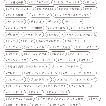
セキ株式会社
せとうちDMO
せとうちチャンネル
せとか
ソーシャルプレイス
たけやま3.5
ダチョウ倶楽部
ダンス
だんだん複業団
チーズケーキ
チョイスホテルズジャパン
テイクアウト
ディスコ
ディット
ティファニー
デジタルハリウッドSTUDIO
デジタル観光
テックアイエス
デビュー
トートバッグ
とべもり
トライアスロン中島大会
ドラマ
ドローン
ニッポン城めぐり
ネイキッド
バーチャル
ハウスメイト
パクチー大好き
パソナJOB HUB
パラボラ
ピアノコンクール
ビジネス
フィットネス
フランチャイズ
フリーペーパー
フリーランス
プリン
ふるさと愛媛Uターンセンター
プレシャルパートナーズ
プレゼント
プレゼントキャンペーン
フレッシュオールスター
フローリスト
プログラミング
プロジェエクションマッピング
プロジェクションマッピング
プロジェクト
フロムページ
ベースボール
ポスター
ポスターコンペ
ポスターコンペ2020
ポテトチップスクリスプじゃこ天味
ホテル
ポニーキャニオン
マイナビ
マイメロディハウス