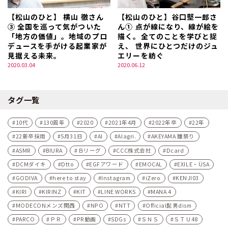
【松山のひと】 横山 徹さん
【松山のひと】谷口堅一郎さ
③ 全国を巡って気がついた
ん① 点が線になり、線が絵を
「地方の価値」。地域のプロ
描く。全てのことを学びと捉
デュースを手がける起業家が
え、 世界にひとつだけのジュ
見据える未来。
エリーを紡ぐ
2020.03.04
2020.06.12
タグ一覧
10代
130周年
2020
2021年4月
2022年卒
22年
22新卒採用
5月31日
AI
AIagri.
AKEYAMA 雛祭り
ASMR
BIURA
Ｂリーグ
CCC株式会社
Dcard
DCMダイキ
Dtto
EGFアワード
EMOCAL
EXILE・ÜSA
GODIVA
here to stay
Instagram
iZero
KENJI03
KIRI
KIRINZ
KIT
LINE WORKS
MANA 4
MODECONメンズ関西
NPO
NTT
Official髭男dism
PARCO
ＰＲ
PR動画
SDGs
ＳＮＳ
ＳＴＵ48