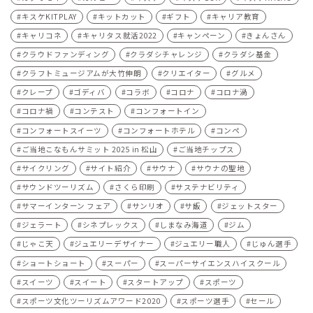
キスケKITPLAY
キットカット
ギフト
キャリア教育
キャリコネ
キャリタス就活2022
キャンペーン
きょんさん
クラウドファンディング
クラダシチャレンジ
クラダシ基金
クラフトミュージアムが大竹伸朗
クリエイター
グルメ
クレープ
ゴディバ
コラボ
コロナ
コロナ渦
コロナ禍
コンテスト
コンフォートイン
コンフォートスイーツ
コンフォートホテル
コンペ
ご当地こなもんサミット 2025 in 松山
ご当地チップス
サイクリング
サイト紹介
サウナ
サウナの聖地
サウンドツーリズム
さくら印刷
サステナビリティ
サマーインターン フェア
サンリオ
サ飯
ジェットスター
ジェラート
シネプレックス
しまなみ海道
ジム
じゃこ天
ジュエリーデザイナー
ジュエリー職人
じゅん選手
ショートショート
スーパー
スーパーサイエンスハイスクール
スイーツ
スイート
スタートアップ
スポーツ
スポーツ文化ツーリズムアワード2020
スポーツ選手
セール