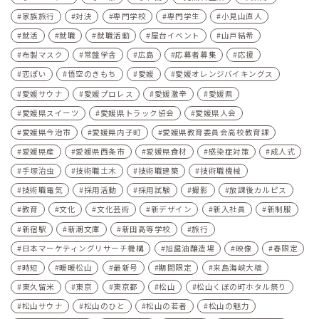
家族旅行
対決
専門学校
専門学生
小見山直人
就活
就職
就職活動
屋台イベント
山戸結希
布製マスク
常盤学舎
広島
応募者募集
応援
恋ぽい
悟空のきもち
愛媛
愛媛オレンジバイキングス
愛媛サウナ
愛媛プロレス
愛媛激辛
愛媛県
愛媛県スイーツ
愛媛県トラック協会
愛媛県人会
愛媛県今治市
愛媛県内子町
愛媛県教育委員会高校教育課
愛媛県産
愛媛県西条市
愛媛県食材
感染症対策
成人式
手塚治虫
技術職土木
技術職建築
技術職機械
技術職電気
採用活動
採用試験
撮影
放課後カルピス
教育
文化
文化芸術
新デザイン
新入社員
新制服
新宿駅
新潮文庫
新田高等学校
旅行
日本マーケティングリサーチ機構
旭醤油醸造場
映像
春限定
時短
暖暖松山
最新号
期間限定
来島海峡大橋
東久留米
東京
東京都
松山
松山くぼの町ホタル祭り
松山サウナ
松山のひと
松山の若者
松山の魅力