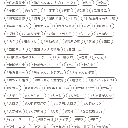
作品募集中
働き方改革支援プロジェクト
先行
全国
全国初
内々定
内定率
再開
冷凍
冷凍食品
劇場鑑賞券
動画
動画公開
北条
北条港外港荷あげ場
卒業アルバム
南海放送
厚生労働省
友近
収穫支援
受験
古坂大魔王
台湾IT担当大臣
合コン
吉岡弥生
名作
和食さと
喜助の湯
喜助の蒸
営業
四国
四国サウナ
四国サウナの聖地
四国一周
四国最大級のクレーンゲーム
土曜夜市
在庫
地元
地域活性化
地域食材おむすび
地方
地方創生
地方自治体
坊ちゃんスタジアム
坊ちゃん文学賞
坊ちゃん電車
坊っちゃん文学賞
城攻め
夏イベント2024
夏休み
夏目漱石
夏越し祭2024
大原さやか
大学
大学生
大学生専用
大学院
大学院生
大洲農業高校
大街道
大街道商店街
大道芸､大街道
大野ひまり
大野姉妹
大野真依
大阪
天神
女の転職type
女子アスリート
姫ケ浜荘
子供
学校
学生
学生モニター
学生寮
宇和島
完熟石畳栗
実業家