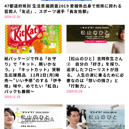
47都道府県別 生活意識調査2019 愛媛県出身で他県に誇れる
芸能人「友近」、スポーツ選手「長友佑都」
2019.12.26
紙パッケージで作る「お守
【松山のひと】吉岡弥生さん
り」で「キット、願いかな
② 自分の「好き」を探り、
う。」「キットカット」受験
追求したフローリストが語
生応援商品 12月2日(月)発
る。 人生の波に乗るために必
売～”いい予感”のする「伊予
要なのは「想いの強さ」と
柑」味や、めでたい「紅白」
「行動力」。
パックも展開～
2020.01.28
2019.11.19