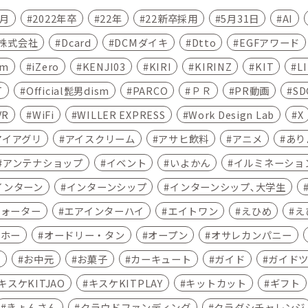
4月
2022年卒
22年
22新卒採用
5月31日
AI
C株式会社
Dcard
DCMダイキ
Dtto
EGFアワード
am
iZero
KENJI03
KIRI
KIRINZ
KIT
L
T
Official髭男dism
PARCO
ＰＲ
PR動画
SD
VR
WiFi
WILLER EXPRESS
Work Design Lab
X
アイアグリ
アイスクリーム
アサヒ飲料
アニメ
あり
アンテナショップ
イベント
いよかん
イルミネーショ
インターン
インターンシップ
インターンシップ､大学生
ウォーター
エアインターハイ
エイトワン
えひめ
え
ムホー
オードリー・タン
オープン
オサレカンパニー
ン
お中元
お菓子
カーキュート
ガイド
ガイド
キスケKITJAO
キスケKITPLAY
キットカット
ギフト
きょんさん
クラウドファンディング
クラダシチャレンジ