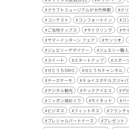
クラフトミュージアムが大竹伸朗
クリ
コンテスト
コンフォートイン
コ
ご当地チップス
サイクリング
サ
サマーインターン フェア
サンリオ
ジュエリーデザイナー
ジュエリー職人
スイート
スタートアップ
スポー
せとうちDMO
せとうちチャンネル
チーズケーキ
チョイスホテルズジャパ
デジタル観光
テックアイエス
デ
ニッポン城めぐり
ネイキッド
バ
ビジネス
フィットネス
フランチ
プレシャルパートナーズ
プレゼント