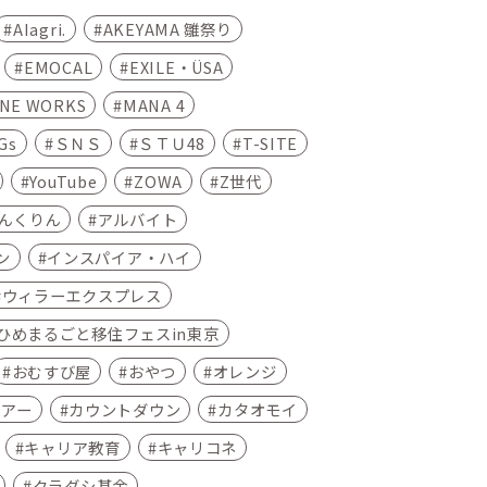
AIagri.
AKEYAMA 雛祭り
EMOCAL
EXILE・ÜSA
INE WORKS
MANA 4
Gs
ＳＮＳ
ＳＴＵ48
T-SITE
YouTube
ZOWA
Z世代
んくりん
アルバイト
ン
インスパイア・ハイ
ウィラーエクスプレス
ひめまるごと移住フェスin東京
おむすび屋
おやつ
オレンジ
ツアー
カウントダウン
カタオモイ
キャリア教育
キャリコネ
クラダシ基金