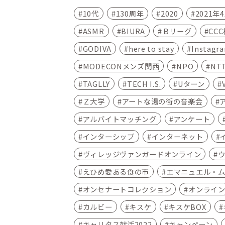
10代
130周年
2020
2021年
ASMR
BIURA
Ｂリーグ
CC
GODIVA
here to stay
Instagr
MODECONメンズ関西
NPO
NT
TAGLLY
TECH I.S.
Uターン
Ｚ大学
アートな湯の街の音楽会
アルバイトマッチング
アンケート
インターシップ
インターネット
ヴィレッジヴァンガードオンライン
えひめ愛ある食の市
エマニュエル・
オンセナートコレクション
オンライ
カルビー
キスケ
キスケBOX
キャリタス就活2022
キャンペーン