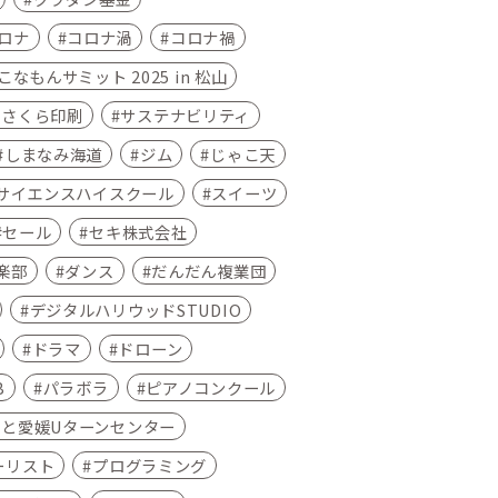
ロナ
コロナ渦
コロナ禍
なもんサミット 2025 in 松山
さくら印刷
サステナビリティ
しまなみ海道
ジム
じゃこ天
サイエンスハイスクール
スイーツ
セール
セキ株式会社
楽部
ダンス
だんだん複業団
デジタルハリウッドSTUDIO
ドラマ
ドローン
B
パラボラ
ピアノコンクール
さと愛媛Uターンセンター
ーリスト
プログラミング