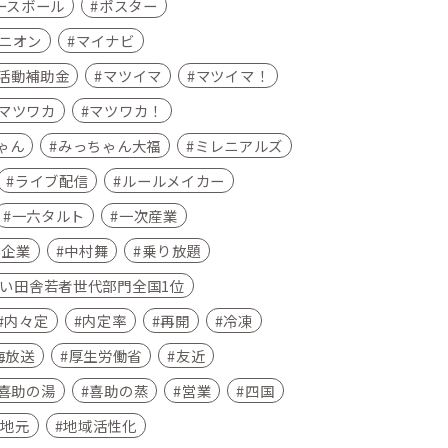
ースボール
ポスター
ニオン
マイナビ
活動補助金
マツイマ
マツイマ！
マツワカ
マツワカ！
ゃん
みっちゃん大福
ミレニアルズ
ライブ配信
ルールメイカー
一六タルト
一次産業
小企業
中村舞
乗り放題
い田舎若者世代部門全国1位
内々定
内定率
再開
冷凍
海放送
厚生労働省
友近
喜助の湯
喜助の蒸
営業
四国
地元
地域活性化