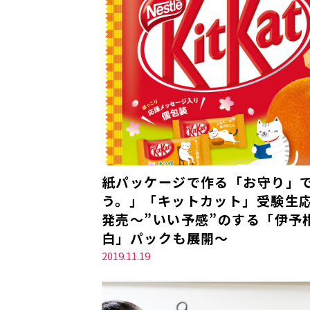
紙パッケージで作る「お守り」
う。」「キットカット」受験生応援
発売～”いい予感”のする「伊予
白」パックも展開～
2019.11.19