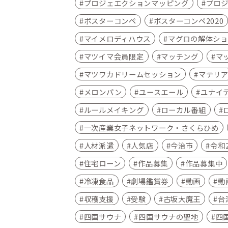
プロジェエクションマッピング
プロ
ポスターコンペ
ポスターコンペ2020
マイメロディハウス
マグロの解体ショ
マツイマ会員限定
マッチング
マ
マツワカドリームセッション
マテリ
メロンパン
ユースエール
ユナイ
ルールメイキング
ローカル番組
一次産業女子ネットワーク・さくらひめ
人材派遣
人気店
今治市
令和
住宅ローン
作品募集
作品募集中
冷凍食品
劇場鑑賞券
動画
動
収穫支援
受験
古坂大魔王
台
四国サウナ
四国サウナの聖地
四