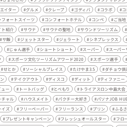
エイター
グルメ
クレープ
ゴディバ
コラボ
コ
ンフォートスイーツ
コンフォートホテル
コンペ
ご当地こ
イト紹介
サウナ
サウナの聖地
サウンドツーリズム
サ飯
ジェットスター
ジェラート
シネプレックス
じゅん選手
ショートショート
スーパー
スーパー
ツ
スポーツ文化ツーリズムアワード2020
スポーツ選手
せとか
ソーシャルプレイス
たけやま3.5
ダチョウ倶
ン
テイクアウト
ディスコ
ディット
ティファニー
ビュー
トートバッグ
とべもり
トライアスロン中島大会
ーチャル
ハウスメイト
パクチー大好き
パソナJOB HU
ャイズ
フリーペーパー
フリーランス
プリン
ふる
プレゼントキャンペーン
フレッシュオールスター
フロ