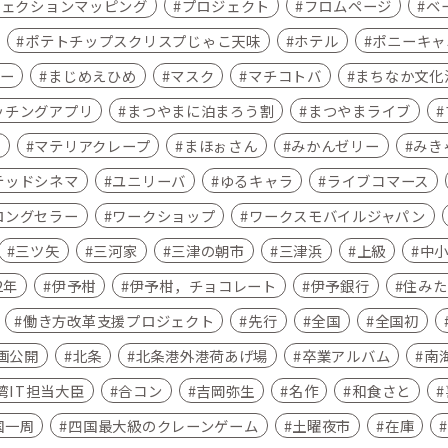
ジェクションマッピング
プロジェクト
フロムページ
ベ
ポテトチップスクリスプじゃこ天味
ホテル
ポニーキャ
ー
まじめえひめ
マスク
マチコトバ
まちなか文化
ッチングアプリ
まつやまに泊まろう割
まつやまライブ
ア
マテリアクレープ
まほぉさん
みかんゼリー
みき
テッドシネマ
ユニリーバ
ゆるキャラ
ライブコマース
ロングセラー
ワークショップ
ワークスモバイルジャパン
三ツ矢
三河家
三津の朝市
三津浜
上級
中
2年
伊予柑
伊予柑，チョコレート
伊予銀行
住みた
働き方改革支援プロジェクト
先行
全国
全国初
画公開
北条
北条港外港荷あげ場
卒業アルバム
南
湾IT担当大臣
合コン
吉岡弥生
名作
和食さと
国一周
四国最大級のクレーンゲーム
土曜夜市
在庫