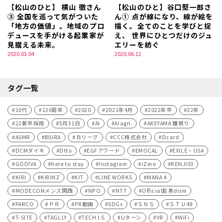
【松山のひと】 横山 徹さん
【松山のひと】谷口堅一郎さ
③ 全国を巡って気がついた
ん① 点が線になり、線が絵を
「地方の価値」。地域のプロ
描く。全てのことを学びと捉
デュースを手がける起業家が
え、 世界にひとつだけのジュ
見据える未来。
エリーを紡ぐ
2020.03.04
2020.06.12
タグ一覧
10代
130周年
2020
2021年4月
2022年卒
22年
22新卒採用
5月31日
AI
AIagri.
AKEYAMA 雛祭り
ASMR
BIURA
Ｂリーグ
CCC株式会社
Dcard
DCMダイキ
Dtto
EGFアワード
EMOCAL
EXILE・ÜSA
GODIVA
here to stay
Instagram
iZero
KENJI03
KIRI
KIRINZ
KIT
LINE WORKS
MANA 4
MODECONメンズ関西
NPO
NTT
Official髭男dism
PARCO
ＰＲ
PR動画
SDGs
ＳＮＳ
ＳＴＵ48
T-SITE
TAGLLY
TECH I.S.
Uターン
VR
WiFi