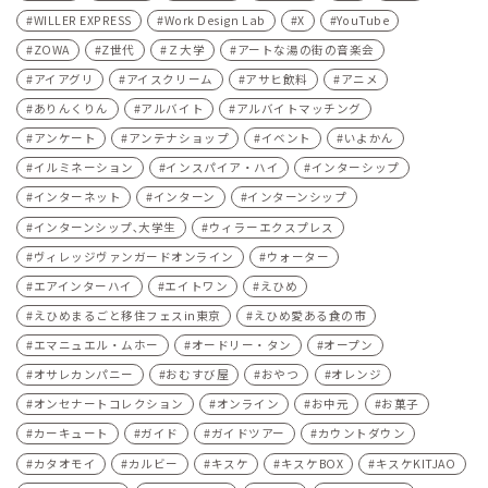
WILLER EXPRESS
Work Design Lab
X
YouTube
ZOWA
Z世代
Ｚ大学
アートな湯の街の音楽会
アイアグリ
アイスクリーム
アサヒ飲料
アニメ
ありんくりん
アルバイト
アルバイトマッチング
アンケート
アンテナショップ
イベント
いよかん
イルミネーション
インスパイア・ハイ
インターシップ
インターネット
インターン
インターンシップ
インターンシップ､大学生
ウィラーエクスプレス
ヴィレッジヴァンガードオンライン
ウォーター
エアインターハイ
エイトワン
えひめ
えひめまるごと移住フェスin東京
えひめ愛ある食の市
エマニュエル・ムホー
オードリー・タン
オープン
オサレカンパニー
おむすび屋
おやつ
オレンジ
オンセナートコレクション
オンライン
お中元
お菓子
カーキュート
ガイド
ガイドツアー
カウントダウン
カタオモイ
カルビー
キスケ
キスケBOX
キスケKITJAO