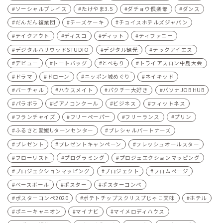
ソーシャルプレイス
たけやま3.5
ダチョウ倶楽部
ダンス
だんだん複業団
チーズケーキ
チョイスホテルズジャパン
テイクアウト
ディスコ
ディット
ティファニー
デジタルハリウッドSTUDIO
デジタル観光
テックアイエス
デビュー
トートバッグ
とべもり
トライアスロン中島大会
ドラマ
ドローン
ニッポン城めぐり
ネイキッド
バーチャル
ハウスメイト
パクチー大好き
パソナJOB HUB
パラボラ
ピアノコンクール
ビジネス
フィットネス
フランチャイズ
フリーペーパー
フリーランス
プリン
ふるさと愛媛Uターンセンター
プレシャルパートナーズ
プレゼント
プレゼントキャンペーン
フレッシュオールスター
フローリスト
プログラミング
プロジェエクションマッピング
プロジェクションマッピング
プロジェクト
フロムページ
ベースボール
ポスター
ポスターコンペ
ポスターコンペ2020
ポテトチップスクリスプじゃこ天味
ホテル
ポニーキャニオン
マイナビ
マイメロディハウス