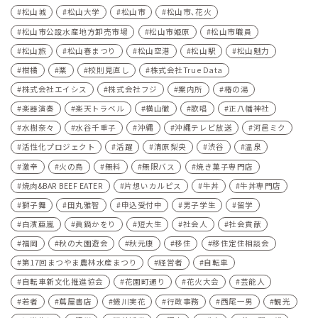
松山城
松山大学
松山市
松山市､花火
松山市公設水産地方卸売市場
松山市姫原
松山市職員
松山旅
松山春まつり
松山空港
松山駅
松山魅力
柑橘
栗
校則見直し
株式会社True Data
株式会社エイシス
株式会社フジ
案内所
椿の湯
楽器演奏
楽天トラベル
横山徹
歌唱
正八幡神社
水樹奈々
水谷千重子
沖縄
沖縄テレビ放送
河⾢ミク
活性化プロジェクト
活躍
清原梨央
渋谷
温泉
激辛
火の鳥
無料
無限バス
焼き菓子専門店
焼肉&BAR BEEF EATER
片想いカルピス
牛丼
牛丼専門店
獅子舞
田丸雅智
申込受付中
男子学生
留学
白濱亜嵐
眞鍋かをり
短大生
社会人
社会貢献
福岡
秋の大園遊会
秋元康
移住
移住定住相談会
第17回まつやま農林水産まつり
経営者
自転車
自転車新文化推進協会
花園町通り
花火大会
芸能人
若者
蔦屋書店
蜷川実花
行政事務
西尾一男
観光