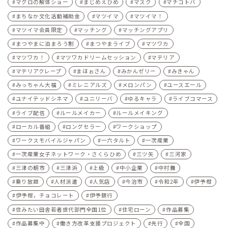
マグロの解体ショー
まじめえひめ
マスク
マチコトバ
まちなか文化活動補助金
マツイマ
マツイマ！
マツイマ会員限定
マッチング
マッチングアプリ
まつやまに泊まろう割
まつやまライブ
マツワカ
マツワカ！
マツワカドリームセッション
マテリア
マテリアクレープ
まほぉさん
みかんゼリー
みきゃん
みっちゃん大福
ミレニアルズ
メロンパン
ユースエール
ユナイテッドシネマ
ユニリーバ
ゆるキャラ
ライブコマース
ライブ配信
ルールメイカー
ルールメイキング
ローカル番組
ロングセラー
ワークショップ
ワークスモバイルジャパン
一六タルト
一次産業
一次産業女子ネットワーク・さくらひめ
三ツ矢
三河家
三津の朝市
三津浜
上級
中小企業
中村舞
乗り放題
人材派遣
人気店
今治市
令和2年
伊予柑
伊予柑，チョコレート
伊予銀行
住みたい田舎若者世代部門全国1位
住宅ローン
作品募集
作品募集中
働き方改革支援プロジェクト
先行
全国