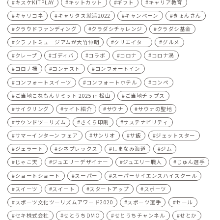
キスケKITPLAY
キットカット
ギフト
キャリア教育
キャリコネ
キャリタス就活2022
キャンペーン
きょんさん
クラウドファンディング
クラダシチャレンジ
クラダシ基金
クラフトミュージアムが大竹伸朗
クリエイター
グルメ
クレープ
ゴディバ
コラボ
コロナ
コロナ渦
コロナ禍
コンテスト
コンフォートイン
コンフォートスイーツ
コンフォートホテル
コンペ
ご当地こなもんサミット 2025 in 松山
ご当地チップス
サイクリング
サイト紹介
サウナ
サウナの聖地
サウンドツーリズム
さくら印刷
サステナビリティ
サマーインターン フェア
サンリオ
サ飯
ジェットスター
ジェラート
シネプレックス
しまなみ海道
ジム
じゃこ天
ジュエリーデザイナー
ジュエリー職人
じゅん選手
ショートショート
スーパー
スーパーサイエンスハイスクール
スイーツ
スイート
スタートアップ
スポーツ
スポーツ文化ツーリズムアワード2020
スポーツ選手
セール
セキ株式会社
せとうちDMO
せとうちチャンネル
せとか