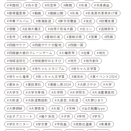
全国初
内々定
内定率
再開
冷凍
冷凍食品
劇場鑑賞券
動画
動画公開
北条
北条港外港荷あげ場
卒業アルバム
南海放送
厚生労働省
友近
収穫支援
受験
古坂大魔王
台湾IT担当大臣
合コン
吉岡弥生
名作
和食さと
喜助の湯
喜助の蒸
営業
四国
四国サウナ
四国サウナの聖地
四国一周
四国最大級のクレーンゲーム
土曜夜市
在庫
地元
地域活性化
地域食材おむすび
地方
地方創生
地方自治体
坊ちゃんスタジアム
坊ちゃん文学賞
坊ちゃん電車
坊っちゃん文学賞
城攻め
夏イベント2024
夏休み
夏目漱石
夏越し祭2024
大原さやか
大学
大学生
大学生専用
大学院
大学院生
大洲農業高校
大街道
大街道商店街
大道芸､大街道
大野ひまり
大野姉妹
大野真依
大阪
天神
女の転職type
女子アスリート
姫ケ浜荘
子供
学校
学生
学生モニター
学生寮
宇和島
完熟石畳栗
実業家