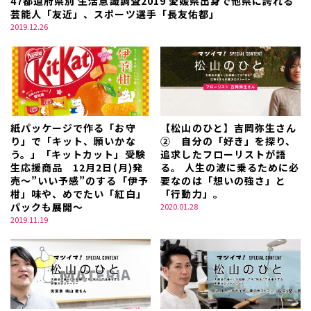
47都道府県別 生活意識調査2019 愛媛県出身で他県に誇れる
芸能人「友近」、スポーツ選手「長友佑都」
2019.12.26
紙パッケージで作る「お守
【松山のひと】吉岡弥生さん
り」で「キット、願いかな
② 自分の「好き」を探り、
う。」「キットカット」受験
追求したフローリストが語
生応援商品 12月2日(月)発
る。 人生の波に乗るために必
売～”いい予感”のする「伊予
要なのは「想いの強さ」と
柑」味や、めでたい「紅白」
「行動力」。
パックも展開～
2020.01.28
2019.11.19