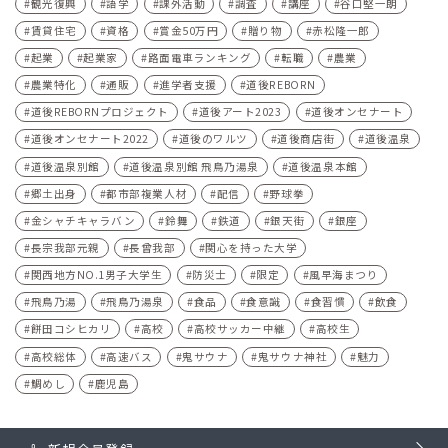
観光復興
語学
課外活動
調査
講座
谷口堅一朗
賃貸住宅
資格
賞金50万円
贈り物
赤松隆一郎
起業
起業家
路面電車ランキング
転職
農業
農業特化
通販
進学者支援
道後REBORN
道後REBORNプロジェクト
道後アート2023
道後オンセナート
道後オンセナート2022
道後のワルツ
道後商店街
道後温泉
道後温泉別館
道後温泉別館 飛鳥乃湯泉
道後温泉本館
郷土出身
都市部複業人材
配信
野球拳
金シャチキャラバン
鈴舞
鉄道
銀天街
銀座
長宗我部元親
長曾我部
関心を持った大学
関西地方NO.1男子大学生
防災士
限定
風早海まつり
飛鳥乃湯
飛鳥乃湯泉
食品
食意識
食習慣
飲食
餅田コシヒカリ
高校
高校サッカー中継
高校生
高校総体
高速バス
鬼サウナ
鬼サウナ神社
魅力
鯛めし
鹿児島