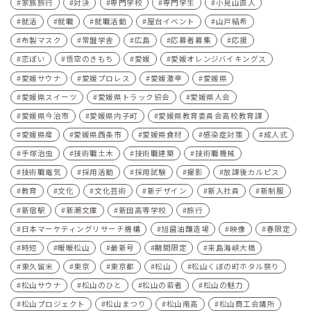
家族旅行
対決
専門学校
専門学生
小見山直人
就活
就職
就職活動
屋台イベント
山戸結希
布製マスク
常盤学舎
広島
応募者募集
応援
恋ぽい
悟空のきもち
愛媛
愛媛オレンジバイキングス
愛媛サウナ
愛媛プロレス
愛媛激辛
愛媛県
愛媛県スイーツ
愛媛県トラック協会
愛媛県人会
愛媛県今治市
愛媛県内子町
愛媛県教育委員会高校教育課
愛媛県産
愛媛県西条市
愛媛県食材
感染症対策
成人式
手塚治虫
技術職土木
技術職建築
技術職機械
技術職電気
採用活動
採用試験
撮影
放課後カルピス
教育
文化
文化芸術
新デザイン
新入社員
新制服
新宿駅
新潮文庫
新田高等学校
旅行
日本マーケティングリサーチ機構
旭醤油醸造場
映像
春限定
時短
暖暖松山
最新号
期間限定
来島海峡大橋
東久留米
東京
東京都
松山
松山くぼの町ホタル祭り
松山サウナ
松山のひと
松山の若者
松山の魅力
松山プロジェクト
松山まつり
松山南高
松山商工会議所