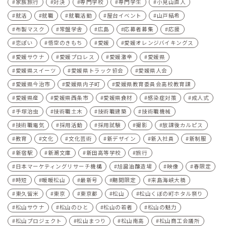
家族旅行
対決
専門学校
専門学生
小見山直人
就活
就職
就職活動
屋台イベント
山戸結希
布製マスク
常盤学舎
広島
応募者募集
応援
恋ぽい
悟空のきもち
愛媛
愛媛オレンジバイキングス
愛媛サウナ
愛媛プロレス
愛媛激辛
愛媛県
愛媛県スイーツ
愛媛県トラック協会
愛媛県人会
愛媛県今治市
愛媛県内子町
愛媛県教育委員会高校教育課
愛媛県産
愛媛県西条市
愛媛県食材
感染症対策
成人式
手塚治虫
技術職土木
技術職建築
技術職機械
技術職電気
採用活動
採用試験
撮影
放課後カルピス
教育
文化
文化芸術
新デザイン
新入社員
新制服
新宿駅
新潮文庫
新田高等学校
旅行
日本マーケティングリサーチ機構
旭醤油醸造場
映像
春限定
時短
暖暖松山
最新号
期間限定
来島海峡大橋
東久留米
東京
東京都
松山
松山くぼの町ホタル祭り
松山サウナ
松山のひと
松山の若者
松山の魅力
松山プロジェクト
松山まつり
松山南高
松山商工会議所