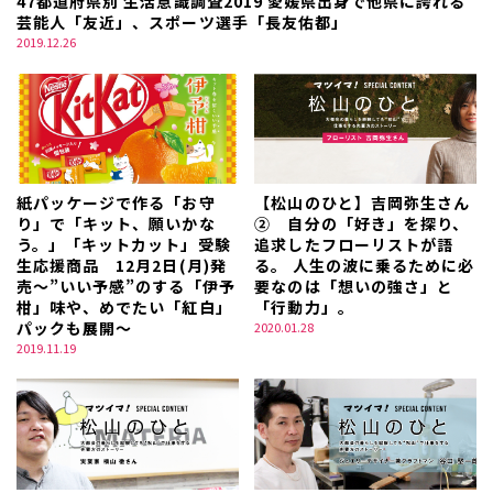
47都道府県別 生活意識調査2019 愛媛県出身で他県に誇れる
芸能人「友近」、スポーツ選手「長友佑都」
2019.12.26
紙パッケージで作る「お守
【松山のひと】吉岡弥生さん
り」で「キット、願いかな
② 自分の「好き」を探り、
う。」「キットカット」受験
追求したフローリストが語
生応援商品 12月2日(月)発
る。 人生の波に乗るために必
売～”いい予感”のする「伊予
要なのは「想いの強さ」と
柑」味や、めでたい「紅白」
「行動力」。
パックも展開～
2020.01.28
2019.11.19