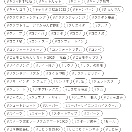
キスケKITPLAY
キットカット
ギフト
キャリア教育
キャリコネ
キャリタス就活2022
キャンペーン
きょんさん
クラウドファンディング
クラダシチャレンジ
クラダシ基金
クラフトミュージアムが大竹伸朗
クリエイター
グルメ
クレープ
ゴディバ
コラボ
コロナ
コロナ渦
コロナ禍
コンテスト
コンフォートイン
コンフォートスイーツ
コンフォートホテル
コンペ
ご当地こなもんサミット 2025 in 松山
ご当地チップス
サイクリング
サイト紹介
サウナ
サウナの聖地
サウンドツーリズム
さくら印刷
サステナビリティ
サマーインターン フェア
サンリオ
サ飯
ジェットスター
ジェラート
シネプレックス
しまなみ海道
ジム
じゃこ天
ジュエリーデザイナー
ジュエリー職人
じゅん選手
ショートショート
スーパー
スーパーサイエンスハイスクール
スイーツ
スイート
スタートアップ
スポーツ
スポーツ文化ツーリズムアワード2020
スポーツ選手
セール
セキ株式会社
せとうちDMO
せとうちチャンネル
せとか