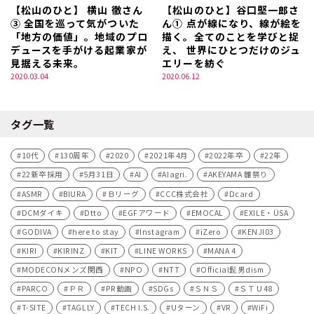
【松山のひと】 横山 徹さん
【松山のひと】谷口堅一郎さ
③ 全国を巡って気がついた
ん① 点が線になり、線が絵を
「地方の価値」。地域のプロ
描く。全てのことを学びと捉
デュースを手がける起業家が
え、 世界にひとつだけのジュ
見据える未来。
エリーを紡ぐ
2020.03.04
2020.06.12
タグ一覧
10代
130周年
2020
2021年4月
2022年卒
22年
22新卒採用
5月31日
AI
AIagri.
AKEYAMA 雛祭り
ASMR
BIURA
Ｂリーグ
CCC株式会社
Dcard
DCMダイキ
Dtto
EGFアワード
EMOCAL
EXILE・ÜSA
GODIVA
here to stay
Instagram
iZero
KENJI03
KIRI
KIRINZ
KIT
LINE WORKS
MANA 4
MODECONメンズ関西
NPO
NTT
Official髭男dism
PARCO
ＰＲ
PR動画
SDGs
ＳＮＳ
ＳＴＵ48
T-SITE
TAGLLY
TECH I.S.
Uターン
VR
WiFi