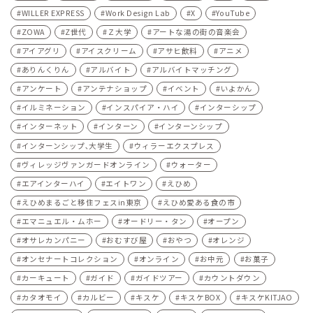
WILLER EXPRESS
Work Design Lab
X
YouTube
ZOWA
Z世代
Ｚ大学
アートな湯の街の音楽会
アイアグリ
アイスクリーム
アサヒ飲料
アニメ
ありんくりん
アルバイト
アルバイトマッチング
アンケート
アンテナショップ
イベント
いよかん
イルミネーション
インスパイア・ハイ
インターシップ
インターネット
インターン
インターンシップ
インターンシップ､大学生
ウィラーエクスプレス
ヴィレッジヴァンガードオンライン
ウォーター
エアインターハイ
エイトワン
えひめ
えひめまるごと移住フェスin東京
えひめ愛ある食の市
エマニュエル・ムホー
オードリー・タン
オープン
オサレカンパニー
おむすび屋
おやつ
オレンジ
オンセナートコレクション
オンライン
お中元
お菓子
カーキュート
ガイド
ガイドツアー
カウントダウン
カタオモイ
カルビー
キスケ
キスケBOX
キスケKITJAO