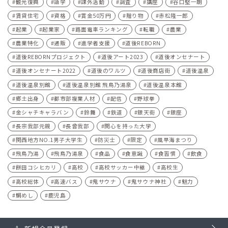
観光復興
語学
課外活動
調査
講座
谷口堅一朗
賃貸住宅
資格
賞金50万円
贈り物
赤松隆一郎
起業
起業家
路面電車ランキング
転職
農業
農業特化
通販
進学者支援
道後REBORN
道後REBORNプロジェクト
道後アート2023
道後オンセナート
道後オンセナート2022
道後のワルツ
道後商店街
道後温泉
道後温泉別館
道後温泉別館 飛鳥乃湯泉
道後温泉本館
郷土出身
都市部複業人材
配信
野球拳
金シャチキャラバン
鈴舞
鉄道
銀天街
銀座
長宗我部元親
長曾我部
関心を持った大学
関西地方NO.1男子大学生
防災士
限定
風早海まつり
飛鳥乃湯
飛鳥乃湯泉
食品
食意識
食習慣
飲食
餅田コシヒカリ
高校
高校サッカー中継
高校生
高校総体
高速バス
鬼サウナ
鬼サウナ神社
魅力
鯛めし
鹿児島