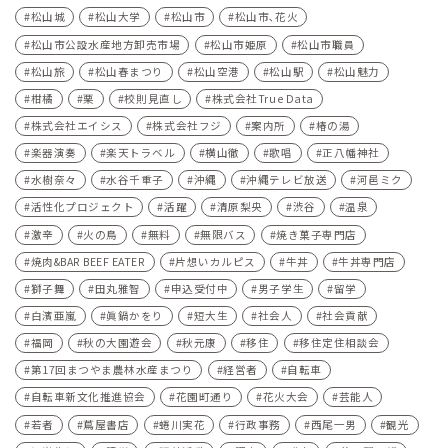
松山城
松山大学
松山市
松山市､花火
松山市公設水産地方卸売市場
松山市姫原
松山市職員
松山旅
松山春まつり
松山空港
松山駅
松山魅力
柑橘
栗
校則見直し
株式会社True Data
株式会社エイシス
株式会社フジ
案内所
椿の湯
楽器演奏
楽天トラベル
横山徹
歌唱
正八幡神社
水樹奈々
水谷千重子
沖縄
沖縄テレビ放送
河⾢ミク
活性化プロジェクト
活躍
清原梨央
渋谷
温泉
激辛
火の鳥
無料
無限バス
焼き菓子専門店
焼肉&BAR BEEF EATER
片想いカルピス
牛丼
牛丼専門店
獅子舞
田丸雅智
申込受付中
男子学生
留学
白濱亜嵐
眞鍋かをり
短大生
社会人
社会貢献
福岡
秋の大園遊会
秋元康
移住
移住定住相談会
第17回まつやま農林水産まつり
経営者
自転車
自転車新文化推進協会
花園町通り
花火大会
芸能人
若者
蔦屋書店
蜷川実花
行政事務
西尾一男
観光