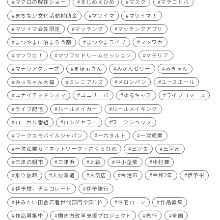
マグロの解体ショー
まじめえひめ
マスク
マチコトバ
まちなか文化活動補助金
マツイマ
マツイマ！
マツイマ会員限定
マッチング
マッチングアプリ
まつやまに泊まろう割
まつやまライブ
マツワカ
マツワカ！
マツワカドリームセッション
マテリア
マテリアクレープ
まほぉさん
みかんゼリー
みきゃん
みっちゃん大福
ミレニアルズ
メロンパン
ユースエール
ユナイテッドシネマ
ユニリーバ
ゆるキャラ
ライブコマース
ライブ配信
ルールメイカー
ルールメイキング
ローカル番組
ロングセラー
ワークショップ
ワークスモバイルジャパン
一六タルト
一次産業
一次産業女子ネットワーク・さくらひめ
三ツ矢
三河家
三津の朝市
三津浜
上級
中小企業
中村舞
乗り放題
人材派遣
人気店
今治市
令和2年
伊予柑
伊予柑，チョコレート
伊予銀行
住みたい田舎若者世代部門全国1位
住宅ローン
作品募集
作品募集中
働き方改革支援プロジェクト
先行
全国