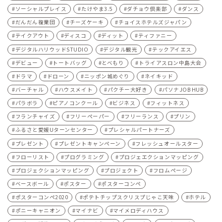
ソーシャルプレイス
たけやま3.5
ダチョウ倶楽部
ダンス
だんだん複業団
チーズケーキ
チョイスホテルズジャパン
テイクアウト
ディスコ
ディット
ティファニー
デジタルハリウッドSTUDIO
デジタル観光
テックアイエス
デビュー
トートバッグ
とべもり
トライアスロン中島大会
ドラマ
ドローン
ニッポン城めぐり
ネイキッド
バーチャル
ハウスメイト
パクチー大好き
パソナJOB HUB
パラボラ
ピアノコンクール
ビジネス
フィットネス
フランチャイズ
フリーペーパー
フリーランス
プリン
ふるさと愛媛Uターンセンター
プレシャルパートナーズ
プレゼント
プレゼントキャンペーン
フレッシュオールスター
フローリスト
プログラミング
プロジェエクションマッピング
プロジェクションマッピング
プロジェクト
フロムページ
ベースボール
ポスター
ポスターコンペ
ポスターコンペ2020
ポテトチップスクリスプじゃこ天味
ホテル
ポニーキャニオン
マイナビ
マイメロディハウス