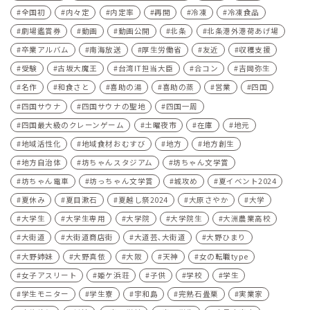
全国初
内々定
内定率
再開
冷凍
冷凍食品
劇場鑑賞券
動画
動画公開
北条
北条港外港荷あげ場
卒業アルバム
南海放送
厚生労働省
友近
収穫支援
受験
古坂大魔王
台湾IT担当大臣
合コン
吉岡弥生
名作
和食さと
喜助の湯
喜助の蒸
営業
四国
四国サウナ
四国サウナの聖地
四国一周
四国最大級のクレーンゲーム
土曜夜市
在庫
地元
地域活性化
地域食材おむすび
地方
地方創生
地方自治体
坊ちゃんスタジアム
坊ちゃん文学賞
坊ちゃん電車
坊っちゃん文学賞
城攻め
夏イベント2024
夏休み
夏目漱石
夏越し祭2024
大原さやか
大学
大学生
大学生専用
大学院
大学院生
大洲農業高校
大街道
大街道商店街
大道芸､大街道
大野ひまり
大野姉妹
大野真依
大阪
天神
女の転職type
女子アスリート
姫ケ浜荘
子供
学校
学生
学生モニター
学生寮
宇和島
完熟石畳栗
実業家