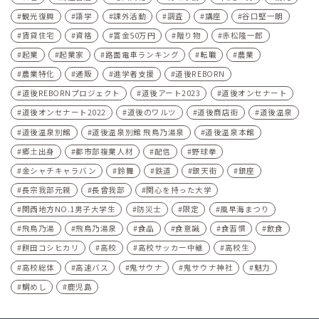
観光復興
語学
課外活動
調査
講座
谷口堅一朗
賃貸住宅
資格
賞金50万円
贈り物
赤松隆一郎
起業
起業家
路面電車ランキング
転職
農業
農業特化
通販
進学者支援
道後REBORN
道後REBORNプロジェクト
道後アート2023
道後オンセナート
道後オンセナート2022
道後のワルツ
道後商店街
道後温泉
道後温泉別館
道後温泉別館 飛鳥乃湯泉
道後温泉本館
郷土出身
都市部複業人材
配信
野球拳
金シャチキャラバン
鈴舞
鉄道
銀天街
銀座
長宗我部元親
長曾我部
関心を持った大学
関西地方NO.1男子大学生
防災士
限定
風早海まつり
飛鳥乃湯
飛鳥乃湯泉
食品
食意識
食習慣
飲食
餅田コシヒカリ
高校
高校サッカー中継
高校生
高校総体
高速バス
鬼サウナ
鬼サウナ神社
魅力
鯛めし
鹿児島