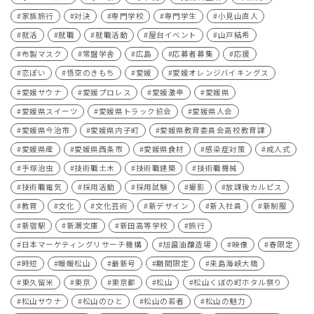
家族旅行
対決
専門学校
専門学生
小見山直人
就活
就職
就職活動
屋台イベント
山戸結希
布製マスク
常盤学舎
広島
応募者募集
応援
恋ぽい
悟空のきもち
愛媛
愛媛オレンジバイキングス
愛媛サウナ
愛媛プロレス
愛媛激辛
愛媛県
愛媛県スイーツ
愛媛県トラック協会
愛媛県人会
愛媛県今治市
愛媛県内子町
愛媛県教育委員会高校教育課
愛媛県産
愛媛県西条市
愛媛県食材
感染症対策
成人式
手塚治虫
技術職土木
技術職建築
技術職機械
技術職電気
採用活動
採用試験
撮影
放課後カルピス
教育
文化
文化芸術
新デザイン
新入社員
新制服
新宿駅
新潮文庫
新田高等学校
旅行
日本マーケティングリサーチ機構
旭醤油醸造場
映像
春限定
時短
暖暖松山
最新号
期間限定
来島海峡大橋
東久留米
東京
東京都
松山
松山くぼの町ホタル祭り
松山サウナ
松山のひと
松山の若者
松山の魅力