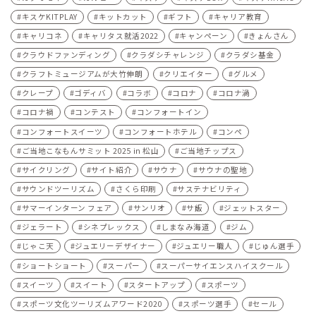
キスケKITPLAY
キットカット
ギフト
キャリア教育
キャリコネ
キャリタス就活2022
キャンペーン
きょんさん
クラウドファンディング
クラダシチャレンジ
クラダシ基金
クラフトミュージアムが大竹伸朗
クリエイター
グルメ
クレープ
ゴディバ
コラボ
コロナ
コロナ渦
コロナ禍
コンテスト
コンフォートイン
コンフォートスイーツ
コンフォートホテル
コンペ
ご当地こなもんサミット 2025 in 松山
ご当地チップス
サイクリング
サイト紹介
サウナ
サウナの聖地
サウンドツーリズム
さくら印刷
サステナビリティ
サマーインターン フェア
サンリオ
サ飯
ジェットスター
ジェラート
シネプレックス
しまなみ海道
ジム
じゃこ天
ジュエリーデザイナー
ジュエリー職人
じゅん選手
ショートショート
スーパー
スーパーサイエンスハイスクール
スイーツ
スイート
スタートアップ
スポーツ
スポーツ文化ツーリズムアワード2020
スポーツ選手
セール