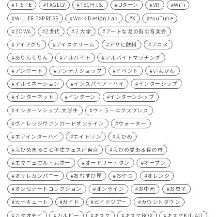
T-SITE
TAGLLY
TECH I.S.
Uターン
VR
WiFi
WILLER EXPRESS
Work Design Lab
X
YouTube
ZOWA
Z世代
Ｚ大学
アートな湯の街の音楽会
アイアグリ
アイスクリーム
アサヒ飲料
アニメ
ありんくりん
アルバイト
アルバイトマッチング
アンケート
アンテナショップ
イベント
いよかん
イルミネーション
インスパイア・ハイ
インターシップ
インターネット
インターン
インターンシップ
インターンシップ､大学生
ウィラーエクスプレス
ヴィレッジヴァンガードオンライン
ウォーター
エアインターハイ
エイトワン
えひめ
えひめまるごと移住フェスin東京
えひめ愛ある食の市
エマニュエル・ムホー
オードリー・タン
オープン
オサレカンパニー
おむすび屋
おやつ
オレンジ
オンセナートコレクション
オンライン
お中元
お菓子
カーキュート
ガイド
ガイドツアー
カウントダウン
カタオモイ
カルビー
キスケ
キスケBOX
キスケKITJAO