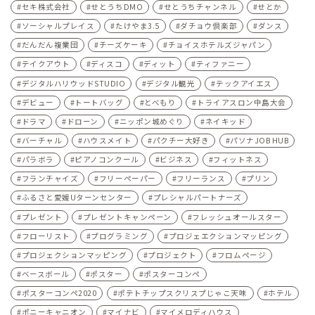
セキ株式会社
せとうちDMO
せとうちチャンネル
せとか
ソーシャルプレイス
たけやま3.5
ダチョウ倶楽部
ダンス
だんだん複業団
チーズケーキ
チョイスホテルズジャパン
テイクアウト
ディスコ
ディット
ティファニー
デジタルハリウッドSTUDIO
デジタル観光
テックアイエス
デビュー
トートバッグ
とべもり
トライアスロン中島大会
ドラマ
ドローン
ニッポン城めぐり
ネイキッド
バーチャル
ハウスメイト
パクチー大好き
パソナJOB HUB
パラボラ
ピアノコンクール
ビジネス
フィットネス
フランチャイズ
フリーペーパー
フリーランス
プリン
ふるさと愛媛Uターンセンター
プレシャルパートナーズ
プレゼント
プレゼントキャンペーン
フレッシュオールスター
フローリスト
プログラミング
プロジェエクションマッピング
プロジェクションマッピング
プロジェクト
フロムページ
ベースボール
ポスター
ポスターコンペ
ポスターコンペ2020
ポテトチップスクリスプじゃこ天味
ホテル
ポニーキャニオン
マイナビ
マイメロディハウス