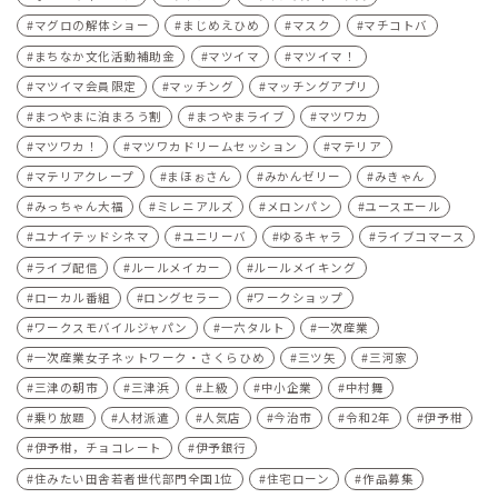
マグロの解体ショー
まじめえひめ
マスク
マチコトバ
まちなか文化活動補助金
マツイマ
マツイマ！
マツイマ会員限定
マッチング
マッチングアプリ
まつやまに泊まろう割
まつやまライブ
マツワカ
マツワカ！
マツワカドリームセッション
マテリア
マテリアクレープ
まほぉさん
みかんゼリー
みきゃん
みっちゃん大福
ミレニアルズ
メロンパン
ユースエール
ユナイテッドシネマ
ユニリーバ
ゆるキャラ
ライブコマース
ライブ配信
ルールメイカー
ルールメイキング
ローカル番組
ロングセラー
ワークショップ
ワークスモバイルジャパン
一六タルト
一次産業
一次産業女子ネットワーク・さくらひめ
三ツ矢
三河家
三津の朝市
三津浜
上級
中小企業
中村舞
乗り放題
人材派遣
人気店
今治市
令和2年
伊予柑
伊予柑，チョコレート
伊予銀行
住みたい田舎若者世代部門全国1位
住宅ローン
作品募集