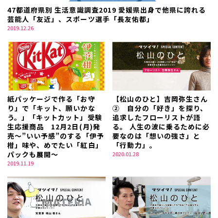
47都道府県別 生活意識調査2019 愛媛県出身で他県に誇れる
芸能人「友近」、スポーツ選手「長友佑都」
2019.12.26
紙パッケージで作る「お守
【松山のひと】吉岡弥生さん
り」で「キット、願いかな
② 自分の「好き」を探り、
う。」「キットカット」受験
追求したフローリストが語
生応援商品 12月2日(月)発
る。 人生の波に乗るために必
売～”いい予感”のする「伊予
要なのは「想いの強さ」と
柑」味や、めでたい「紅白」
「行動力」。
パックも展開～
2020.01.28
2019.11.19