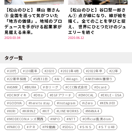
【松山のひと】 横山 徹さん
【松山のひと】谷口堅一郎さ
③ 全国を巡って気がついた
ん① 点が線になり、線が絵を
「地方の価値」。地域のプロ
描く。全てのことを学びと捉
デュースを手がける起業家が
え、 世界にひとつだけのジュ
見据える未来。
エリーを紡ぐ
2020.03.04
2020.06.12
タグ一覧
10代
130周年
2020
2021年4月
2022年卒
22年
22新卒採用
5月31日
AI
AIagri.
AKEYAMA 雛祭り
ASMR
BIURA
Ｂリーグ
CCC株式会社
Dcard
DCMダイキ
Dtto
EGFアワード
EMOCAL
EXILE・ÜSA
GODIVA
here to stay
Instagram
iZero
KENJI03
KIRI
KIRINZ
KIT
LINE WORKS
MANA 4
MODECONメンズ関西
NPO
NTT
Official髭男dism
PARCO
ＰＲ
PR動画
SDGs
ＳＮＳ
ＳＴＵ48