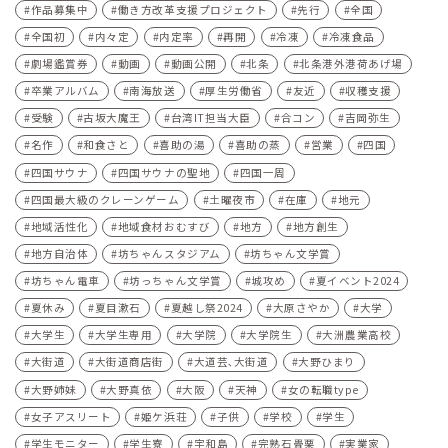
作品募集中
働き方改革支援プロジェクト
先行
全国
全国初
内々定
内定率
再開
冷凍
冷凍食品
劇場鑑賞券
動画
動画公開
北条
北条港外港荷あげ場
卒業アルバム
南海放送
厚生労働省
友近
収穫支援
受験
古坂大魔王
台湾IT担当大臣
合コン
吉岡弥生
名作
和食さと
喜助の湯
喜助の蒸
営業
四国
四国サウナ
四国サウナの聖地
四国一周
四国最大級のクレーンゲーム
土曜夜市
在庫
地元
地域活性化
地域食材おむすび
地方
地方創生
地方自治体
坊ちゃんスタジアム
坊ちゃん文学賞
坊ちゃん電車
坊っちゃん文学賞
城攻め
夏イベント2024
夏休み
夏目漱石
夏越し祭2024
大原さやか
大学
大学生
大学生専用
大学院
大学院生
大洲農業高校
大街道
大街道商店街
大道芸､大街道
大野ひまり
大野姉妹
大野真依
大阪
天神
女の転職type
女子アスリート
姫ケ浜荘
子供
学校
学生
学生モニター
学生寮
宇和島
完熟石畳栗
実業家