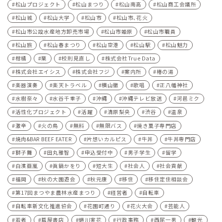
松山プロジェクト
松山まつり
松山南高
松山商工会議所
松山城
松山大学
松山市
松山市､花火
松山市公設水産地方卸売市場
松山市姫原
松山市職員
松山旅
松山春まつり
松山空港
松山駅
松山魅力
柑橘
栗
校則見直し
株式会社True Data
株式会社エイシス
株式会社フジ
案内所
椿の湯
楽器演奏
楽天トラベル
横山徹
歌唱
正八幡神社
水樹奈々
水谷千重子
沖縄
沖縄テレビ放送
河⾢ミク
活性化プロジェクト
活躍
清原梨央
渋谷
温泉
激辛
火の鳥
無料
無限バス
焼き菓子専門店
焼肉&BAR BEEF EATER
片想いカルピス
牛丼
牛丼専門店
獅子舞
田丸雅智
申込受付中
男子学生
留学
白濱亜嵐
眞鍋かをり
短大生
社会人
社会貢献
福岡
秋の大園遊会
秋元康
移住
移住定住相談会
第17回まつやま農林水産まつり
経営者
自転車
自転車新文化推進協会
花園町通り
花火大会
芸能人
若者
蔦屋書店
蜷川実花
行政事務
西尾一男
観光