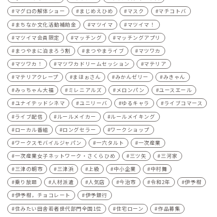
マグロの解体ショー
まじめえひめ
マスク
マチコトバ
まちなか文化活動補助金
マツイマ
マツイマ！
マツイマ会員限定
マッチング
マッチングアプリ
まつやまに泊まろう割
まつやまライブ
マツワカ
マツワカ！
マツワカドリームセッション
マテリア
マテリアクレープ
まほぉさん
みかんゼリー
みきゃん
みっちゃん大福
ミレニアルズ
メロンパン
ユースエール
ユナイテッドシネマ
ユニリーバ
ゆるキャラ
ライブコマース
ライブ配信
ルールメイカー
ルールメイキング
ローカル番組
ロングセラー
ワークショップ
ワークスモバイルジャパン
一六タルト
一次産業
一次産業女子ネットワーク・さくらひめ
三ツ矢
三河家
三津の朝市
三津浜
上級
中小企業
中村舞
乗り放題
人材派遣
人気店
今治市
令和2年
伊予柑
伊予柑，チョコレート
伊予銀行
住みたい田舎若者世代部門全国1位
住宅ローン
作品募集