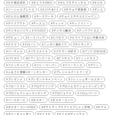
セキ株式会社
せとうちDMO
せとうちチャンネル
せとか
ソーシャルプレイス
たけやま3.5
ダチョウ倶楽部
ダンス
だんだん複業団
チーズケーキ
チョイスホテルズジャパン
テイクアウト
ディスコ
ディット
ティファニー
デジタルハリウッドSTUDIO
デジタル観光
テックアイエス
デビュー
トートバッグ
とべもり
トライアスロン中島大会
ドラマ
ドローン
ニッポン城めぐり
ネイキッド
バーチャル
ハウスメイト
パクチー大好き
パソナJOB HUB
パラボラ
ピアノコンクール
ビジネス
フィットネス
フランチャイズ
フリーペーパー
フリーランス
プリン
ふるさと愛媛Uターンセンター
プレシャルパートナーズ
プレゼント
プレゼントキャンペーン
フレッシュオールスター
フローリスト
プログラミング
プロジェエクションマッピング
プロジェクションマッピング
プロジェクト
フロムページ
ベースボール
ポスター
ポスターコンペ
ポスターコンペ2020
ポテトチップスクリスプじゃこ天味
ホテル
ポニーキャニオン
マイナビ
マイメロディハウス