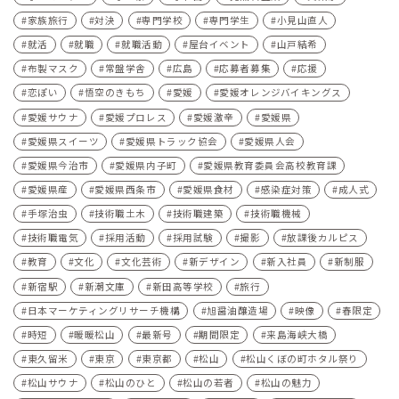
家族旅行
対決
専門学校
専門学生
小見山直人
就活
就職
就職活動
屋台イベント
山戸結希
布製マスク
常盤学舎
広島
応募者募集
応援
恋ぽい
悟空のきもち
愛媛
愛媛オレンジバイキングス
愛媛サウナ
愛媛プロレス
愛媛激辛
愛媛県
愛媛県スイーツ
愛媛県トラック協会
愛媛県人会
愛媛県今治市
愛媛県内子町
愛媛県教育委員会高校教育課
愛媛県産
愛媛県西条市
愛媛県食材
感染症対策
成人式
手塚治虫
技術職土木
技術職建築
技術職機械
技術職電気
採用活動
採用試験
撮影
放課後カルピス
教育
文化
文化芸術
新デザイン
新入社員
新制服
新宿駅
新潮文庫
新田高等学校
旅行
日本マーケティングリサーチ機構
旭醤油醸造場
映像
春限定
時短
暖暖松山
最新号
期間限定
来島海峡大橋
東久留米
東京
東京都
松山
松山くぼの町ホタル祭り
松山サウナ
松山のひと
松山の若者
松山の魅力