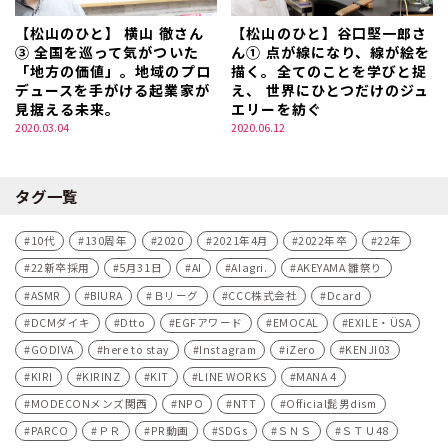
【松山のひと】 横山 徹さん
【松山のひと】谷口堅一郎さ
③ 全国を巡って気がついた
ん① 点が線になり、線が絵を
「地方の価値」。地域のプロ
描く。全てのことを学びと捉
デュースを手がける起業家が
え、 世界にひとつだけのジュ
見据える未来。
エリーを紡ぐ
2020.03.04
2020.06.12
タグ一覧
10代
130周年
2020
2021年4月
2022年卒
22年
22新卒採用
5月31日
AI
AIagri.
AKEYAMA 雛祭り
ASMR
BIURA
Ｂリーグ
CCC株式会社
Dcard
DCMダイキ
Dtto
EGFアワード
EMOCAL
EXILE・ÜSA
GODIVA
here to stay
Instagram
iZero
KENJI03
KIRI
KIRINZ
KIT
LINE WORKS
MANA 4
MODECONメンズ関西
NPO
NTT
Official髭男dism
PARCO
ＰＲ
PR動画
SDGs
ＳＮＳ
ＳＴＵ48