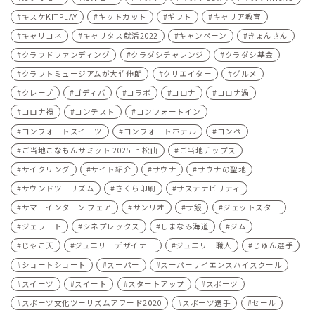
キスケKITPLAY
キットカット
ギフト
キャリア教育
キャリコネ
キャリタス就活2022
キャンペーン
きょんさん
クラウドファンディング
クラダシチャレンジ
クラダシ基金
クラフトミュージアムが大竹伸朗
クリエイター
グルメ
クレープ
ゴディバ
コラボ
コロナ
コロナ渦
コロナ禍
コンテスト
コンフォートイン
コンフォートスイーツ
コンフォートホテル
コンペ
ご当地こなもんサミット 2025 in 松山
ご当地チップス
サイクリング
サイト紹介
サウナ
サウナの聖地
サウンドツーリズム
さくら印刷
サステナビリティ
サマーインターン フェア
サンリオ
サ飯
ジェットスター
ジェラート
シネプレックス
しまなみ海道
ジム
じゃこ天
ジュエリーデザイナー
ジュエリー職人
じゅん選手
ショートショート
スーパー
スーパーサイエンスハイスクール
スイーツ
スイート
スタートアップ
スポーツ
スポーツ文化ツーリズムアワード2020
スポーツ選手
セール