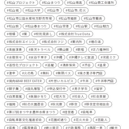
松山プロジェクト
松山まつり
松山南高
松山商工会議所
松山城
松山大学
松山市
松山市､花火
松山市公設水産地方卸売市場
松山市姫原
松山市職員
松山旅
松山春まつり
松山空港
松山駅
松山魅力
柑橘
栗
校則見直し
株式会社True Data
株式会社エイシス
株式会社フジ
案内所
椿の湯
楽器演奏
楽天トラベル
横山徹
歌唱
正八幡神社
水樹奈々
水谷千重子
沖縄
沖縄テレビ放送
河⾢ミク
活性化プロジェクト
活躍
清原梨央
渋谷
温泉
激辛
火の鳥
無料
無限バス
焼き菓子専門店
焼肉&BAR BEEF EATER
片想いカルピス
牛丼
牛丼専門店
獅子舞
田丸雅智
申込受付中
男子学生
留学
白濱亜嵐
眞鍋かをり
短大生
社会人
社会貢献
福岡
秋の大園遊会
秋元康
移住
移住定住相談会
第17回まつやま農林水産まつり
経営者
自転車
自転車新文化推進協会
花園町通り
花火大会
芸能人
若者
蔦屋書店
蜷川実花
行政事務
西尾一男
観光