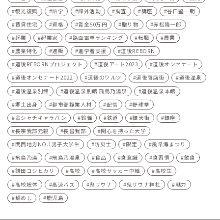
観光復興
語学
課外活動
調査
講座
谷口堅一朗
賃貸住宅
資格
賞金50万円
贈り物
赤松隆一郎
起業
起業家
路面電車ランキング
転職
農業
農業特化
通販
進学者支援
道後REBORN
道後REBORNプロジェクト
道後アート2023
道後オンセナート
道後オンセナート2022
道後のワルツ
道後商店街
道後温泉
道後温泉別館
道後温泉別館 飛鳥乃湯泉
道後温泉本館
郷土出身
都市部複業人材
配信
野球拳
金シャチキャラバン
鈴舞
鉄道
銀天街
銀座
長宗我部元親
長曾我部
関心を持った大学
関西地方NO.1男子大学生
防災士
限定
風早海まつり
飛鳥乃湯
飛鳥乃湯泉
食品
食意識
食習慣
飲食
餅田コシヒカリ
高校
高校サッカー中継
高校生
高校総体
高速バス
鬼サウナ
鬼サウナ神社
魅力
鯛めし
鹿児島