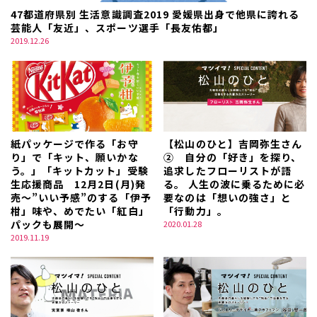
47都道府県別 生活意識調査2019 愛媛県出身で他県に誇れる
芸能人「友近」、スポーツ選手「長友佑都」
2019.12.26
紙パッケージで作る「お守
【松山のひと】吉岡弥生さん
り」で「キット、願いかな
② 自分の「好き」を探り、
う。」「キットカット」受験
追求したフローリストが語
生応援商品 12月2日(月)発
る。 人生の波に乗るために必
売～”いい予感”のする「伊予
要なのは「想いの強さ」と
柑」味や、めでたい「紅白」
「行動力」。
パックも展開～
2020.01.28
2019.11.19