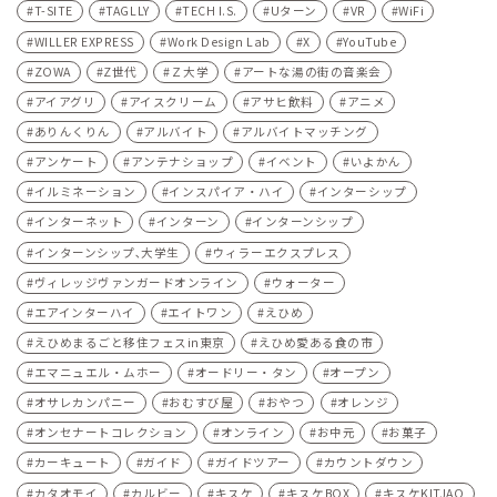
T-SITE
TAGLLY
TECH I.S.
Uターン
VR
WiFi
WILLER EXPRESS
Work Design Lab
X
YouTube
ZOWA
Z世代
Ｚ大学
アートな湯の街の音楽会
アイアグリ
アイスクリーム
アサヒ飲料
アニメ
ありんくりん
アルバイト
アルバイトマッチング
アンケート
アンテナショップ
イベント
いよかん
イルミネーション
インスパイア・ハイ
インターシップ
インターネット
インターン
インターンシップ
インターンシップ､大学生
ウィラーエクスプレス
ヴィレッジヴァンガードオンライン
ウォーター
エアインターハイ
エイトワン
えひめ
えひめまるごと移住フェスin東京
えひめ愛ある食の市
エマニュエル・ムホー
オードリー・タン
オープン
オサレカンパニー
おむすび屋
おやつ
オレンジ
オンセナートコレクション
オンライン
お中元
お菓子
カーキュート
ガイド
ガイドツアー
カウントダウン
カタオモイ
カルビー
キスケ
キスケBOX
キスケKITJAO