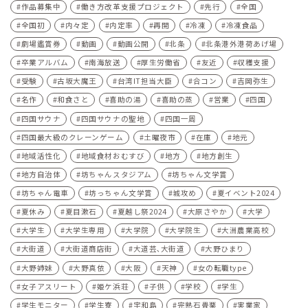
作品募集中
働き方改革支援プロジェクト
先行
全国
全国初
内々定
内定率
再開
冷凍
冷凍食品
劇場鑑賞券
動画
動画公開
北条
北条港外港荷あげ場
卒業アルバム
南海放送
厚生労働省
友近
収穫支援
受験
古坂大魔王
台湾IT担当大臣
合コン
吉岡弥生
名作
和食さと
喜助の湯
喜助の蒸
営業
四国
四国サウナ
四国サウナの聖地
四国一周
四国最大級のクレーンゲーム
土曜夜市
在庫
地元
地域活性化
地域食材おむすび
地方
地方創生
地方自治体
坊ちゃんスタジアム
坊ちゃん文学賞
坊ちゃん電車
坊っちゃん文学賞
城攻め
夏イベント2024
夏休み
夏目漱石
夏越し祭2024
大原さやか
大学
大学生
大学生専用
大学院
大学院生
大洲農業高校
大街道
大街道商店街
大道芸､大街道
大野ひまり
大野姉妹
大野真依
大阪
天神
女の転職type
女子アスリート
姫ケ浜荘
子供
学校
学生
学生モニター
学生寮
宇和島
完熟石畳栗
実業家