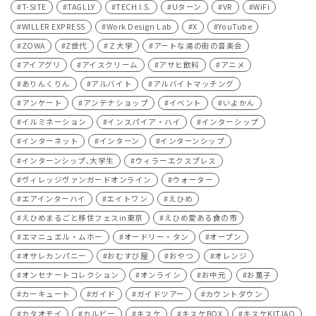
T-SITE
TAGLLY
TECH I.S.
Uターン
VR
WiFi
WILLER EXPRESS
Work Design Lab
X
YouTube
ZOWA
Z世代
Ｚ大学
アートな湯の街の音楽会
アイアグリ
アイスクリーム
アサヒ飲料
アニメ
ありんくりん
アルバイト
アルバイトマッチング
アンケート
アンテナショップ
イベント
いよかん
イルミネーション
インスパイア・ハイ
インターシップ
インターネット
インターン
インターンシップ
インターンシップ､大学生
ウィラーエクスプレス
ヴィレッジヴァンガードオンライン
ウォーター
エアインターハイ
エイトワン
えひめ
えひめまるごと移住フェスin東京
えひめ愛ある食の市
エマニュエル・ムホー
オードリー・タン
オープン
オサレカンパニー
おむすび屋
おやつ
オレンジ
オンセナートコレクション
オンライン
お中元
お菓子
カーキュート
ガイド
ガイドツアー
カウントダウン
カタオモイ
カルビー
キスケ
キスケBOX
キスケKITJAO