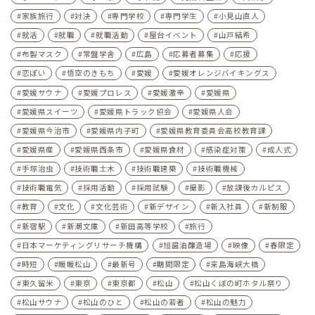
家族旅行
対決
専門学校
専門学生
小見山直人
就活
就職
就職活動
屋台イベント
山戸結希
布製マスク
常盤学舎
広島
応募者募集
応援
恋ぽい
悟空のきもち
愛媛
愛媛オレンジバイキングス
愛媛サウナ
愛媛プロレス
愛媛激辛
愛媛県
愛媛県スイーツ
愛媛県トラック協会
愛媛県人会
愛媛県今治市
愛媛県内子町
愛媛県教育委員会高校教育課
愛媛県産
愛媛県西条市
愛媛県食材
感染症対策
成人式
手塚治虫
技術職土木
技術職建築
技術職機械
技術職電気
採用活動
採用試験
撮影
放課後カルピス
教育
文化
文化芸術
新デザイン
新入社員
新制服
新宿駅
新潮文庫
新田高等学校
旅行
日本マーケティングリサーチ機構
旭醤油醸造場
映像
春限定
時短
暖暖松山
最新号
期間限定
来島海峡大橋
東久留米
東京
東京都
松山
松山くぼの町ホタル祭り
松山サウナ
松山のひと
松山の若者
松山の魅力