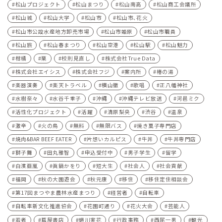
松山プロジェクト
松山まつり
松山南高
松山商工会議所
松山城
松山大学
松山市
松山市､花火
松山市公設水産地方卸売市場
松山市姫原
松山市職員
松山旅
松山春まつり
松山空港
松山駅
松山魅力
柑橘
栗
校則見直し
株式会社True Data
株式会社エイシス
株式会社フジ
案内所
椿の湯
楽器演奏
楽天トラベル
横山徹
歌唱
正八幡神社
水樹奈々
水谷千重子
沖縄
沖縄テレビ放送
河⾢ミク
活性化プロジェクト
活躍
清原梨央
渋谷
温泉
激辛
火の鳥
無料
無限バス
焼き菓子専門店
焼肉&BAR BEEF EATER
片想いカルピス
牛丼
牛丼専門店
獅子舞
田丸雅智
申込受付中
男子学生
留学
白濱亜嵐
眞鍋かをり
短大生
社会人
社会貢献
福岡
秋の大園遊会
秋元康
移住
移住定住相談会
第17回まつやま農林水産まつり
経営者
自転車
自転車新文化推進協会
花園町通り
花火大会
芸能人
若者
蔦屋書店
蜷川実花
行政事務
西尾一男
観光