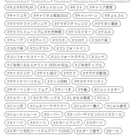
キスケKITPLAY
キットカット
ギフト
キャリア教育
キャリコネ
キャリタス就活2022
キャンペーン
きょんさん
クラウドファンディング
クラダシチャレンジ
クラダシ基金
クラフトミュージアムが大竹伸朗
クリエイター
グルメ
クレープ
ゴディバ
コラボ
コロナ
コロナ渦
コロナ禍
コンテスト
コンフォートイン
コンフォートスイーツ
コンフォートホテル
コンペ
ご当地こなもんサミット 2025 in 松山
ご当地チップス
サイクリング
サイト紹介
サウナ
サウナの聖地
サウンドツーリズム
さくら印刷
サステナビリティ
サマーインターン フェア
サンリオ
サ飯
ジェットスター
ジェラート
シネプレックス
しまなみ海道
ジム
じゃこ天
ジュエリーデザイナー
ジュエリー職人
じゅん選手
ショートショート
スーパー
スーパーサイエンスハイスクール
スイーツ
スイート
スタートアップ
スポーツ
スポーツ文化ツーリズムアワード2020
スポーツ選手
セール