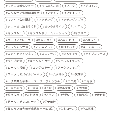
マグロの解体ショー
まじめえひめ
マスク
マチコトバ
まちなか文化活動補助金
マツイマ
マツイマ！
マツイマ会員限定
マッチング
マッチングアプリ
まつやまに泊まろう割
まつやまライブ
マツワカ
マツワカ！
マツワカドリームセッション
マテリア
マテリアクレープ
まほぉさん
みかんゼリー
みきゃん
みっちゃん大福
ミレニアルズ
メロンパン
ユースエール
ユナイテッドシネマ
ユニリーバ
ゆるキャラ
ライブコマース
ライブ配信
ルールメイカー
ルールメイキング
ローカル番組
ロングセラー
ワークショップ
ワークスモバイルジャパン
一六タルト
一次産業
一次産業女子ネットワーク・さくらひめ
三ツ矢
三河家
三津の朝市
三津浜
上級
中小企業
中村舞
乗り放題
人材派遣
人気店
今治市
令和2年
伊予柑
伊予柑，チョコレート
伊予銀行
住みたい田舎若者世代部門全国1位
住宅ローン
作品募集