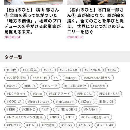
【松山のひと】 横山 徹さん
【松山のひと】谷口堅一郎さ
③ 全国を巡って気がついた
ん① 点が線になり、線が絵を
「地方の価値」。地域のプロ
描く。全てのことを学びと捉
デュースを手がける起業家が
え、 世界にひとつだけのジュ
見据える未来。
エリーを紡ぐ
2020.03.04
2020.06.12
タグ一覧
10代
130周年
2020
2021年4月
2022年卒
22年
22新卒採用
5月31日
AI
AIagri.
AKEYAMA 雛祭り
ASMR
BIURA
Ｂリーグ
CCC株式会社
Dcard
DCMダイキ
Dtto
EGFアワード
EMOCAL
EXILE・ÜSA
GODIVA
here to stay
Instagram
iZero
KENJI03
KIRI
KIRINZ
KIT
LINE WORKS
MANA 4
MODECONメンズ関西
NPO
NTT
Official髭男dism
PARCO
ＰＲ
PR動画
SDGs
ＳＮＳ
ＳＴＵ48