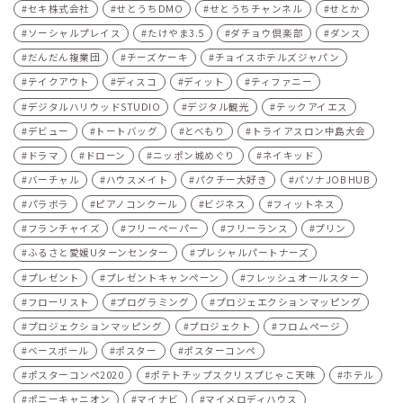
セキ株式会社
せとうちDMO
せとうちチャンネル
せとか
ソーシャルプレイス
たけやま3.5
ダチョウ倶楽部
ダンス
だんだん複業団
チーズケーキ
チョイスホテルズジャパン
テイクアウト
ディスコ
ディット
ティファニー
デジタルハリウッドSTUDIO
デジタル観光
テックアイエス
デビュー
トートバッグ
とべもり
トライアスロン中島大会
ドラマ
ドローン
ニッポン城めぐり
ネイキッド
バーチャル
ハウスメイト
パクチー大好き
パソナJOB HUB
パラボラ
ピアノコンクール
ビジネス
フィットネス
フランチャイズ
フリーペーパー
フリーランス
プリン
ふるさと愛媛Uターンセンター
プレシャルパートナーズ
プレゼント
プレゼントキャンペーン
フレッシュオールスター
フローリスト
プログラミング
プロジェエクションマッピング
プロジェクションマッピング
プロジェクト
フロムページ
ベースボール
ポスター
ポスターコンペ
ポスターコンペ2020
ポテトチップスクリスプじゃこ天味
ホテル
ポニーキャニオン
マイナビ
マイメロディハウス