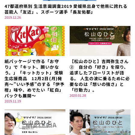
47都道府県別 生活意識調査2019 愛媛県出身で他県に誇れる
芸能人「友近」、スポーツ選手「長友佑都」
2019.12.26
紙パッケージで作る「お守
【松山のひと】吉岡弥生さん
り」で「キット、願いかな
② 自分の「好き」を探り、
う。」「キットカット」受験
追求したフローリストが語
生応援商品 12月2日(月)発
る。 人生の波に乗るために必
売～”いい予感”のする「伊予
要なのは「想いの強さ」と
柑」味や、めでたい「紅白」
「行動力」。
パックも展開～
2020.01.28
2019.11.19