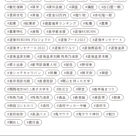
観光復興
語学
課外活動
調査
講座
谷口堅一朗
賃貸住宅
資格
賞金50万円
贈り物
赤松隆一郎
起業
起業家
路面電車ランキング
転職
農業
農業特化
通販
進学者支援
道後REBORN
道後REBORNプロジェクト
道後アート2023
道後オンセナート
道後オンセナート2022
道後のワルツ
道後商店街
道後温泉
道後温泉別館
道後温泉別館 飛鳥乃湯泉
道後温泉本館
郷土出身
都市部複業人材
配信
野球拳
金シャチキャラバン
鈴舞
鉄道
銀天街
銀座
長宗我部元親
長曾我部
関心を持った大学
関西地方NO.1男子大学生
防災士
限定
風早海まつり
飛鳥乃湯
飛鳥乃湯泉
食品
食意識
食習慣
飲食
餅田コシヒカリ
高校
高校サッカー中継
高校生
高校総体
高速バス
鬼サウナ
鬼サウナ神社
魅力
鯛めし
鹿児島