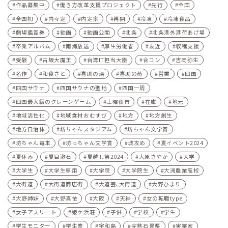
作品募集中
働き方改革支援プロジェクト
先行
全国
全国初
内々定
内定率
再開
冷凍
冷凍食品
劇場鑑賞券
動画
動画公開
北条
北条港外港荷あげ場
卒業アルバム
南海放送
厚生労働省
友近
収穫支援
受験
古坂大魔王
台湾IT担当大臣
合コン
吉岡弥生
名作
和食さと
喜助の湯
喜助の蒸
営業
四国
四国サウナ
四国サウナの聖地
四国一周
四国最大級のクレーンゲーム
土曜夜市
在庫
地元
地域活性化
地域食材おむすび
地方
地方創生
地方自治体
坊ちゃんスタジアム
坊ちゃん文学賞
坊ちゃん電車
坊っちゃん文学賞
城攻め
夏イベント2024
夏休み
夏目漱石
夏越し祭2024
大原さやか
大学
大学生
大学生専用
大学院
大学院生
大洲農業高校
大街道
大街道商店街
大道芸､大街道
大野ひまり
大野姉妹
大野真依
大阪
天神
女の転職type
女子アスリート
姫ケ浜荘
子供
学校
学生
学生モニター
学生寮
宇和島
完熟石畳栗
実業家