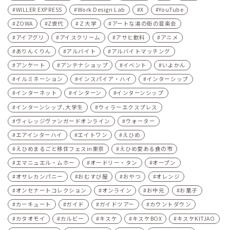
WILLER EXPRESS
Work Design Lab
X
YouTube
ZOWA
Z世代
Ｚ大学
アートな湯の街の音楽会
アイアグリ
アイスクリーム
アサヒ飲料
アニメ
ありんくりん
アルバイト
アルバイトマッチング
アンケート
アンテナショップ
イベント
いよかん
イルミネーション
インスパイア・ハイ
インターシップ
インターネット
インターン
インターンシップ
インターンシップ､大学生
ウィラーエクスプレス
ヴィレッジヴァンガードオンライン
ウォーター
エアインターハイ
エイトワン
えひめ
えひめまるごと移住フェスin東京
えひめ愛ある食の市
エマニュエル・ムホー
オードリー・タン
オープン
オサレカンパニー
おむすび屋
おやつ
オレンジ
オンセナートコレクション
オンライン
お中元
お菓子
カーキュート
ガイド
ガイドツアー
カウントダウン
カタオモイ
カルビー
キスケ
キスケBOX
キスケKITJAO