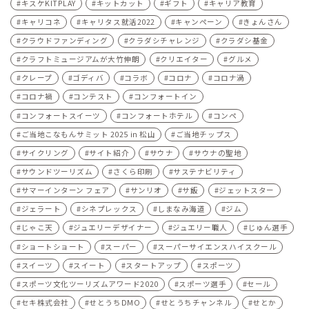
キスケKITPLAY
キットカット
ギフト
キャリア教育
キャリコネ
キャリタス就活2022
キャンペーン
きょんさん
クラウドファンディング
クラダシチャレンジ
クラダシ基金
クラフトミュージアムが大竹伸朗
クリエイター
グルメ
クレープ
ゴディバ
コラボ
コロナ
コロナ渦
コロナ禍
コンテスト
コンフォートイン
コンフォートスイーツ
コンフォートホテル
コンペ
ご当地こなもんサミット 2025 in 松山
ご当地チップス
サイクリング
サイト紹介
サウナ
サウナの聖地
サウンドツーリズム
さくら印刷
サステナビリティ
サマーインターン フェア
サンリオ
サ飯
ジェットスター
ジェラート
シネプレックス
しまなみ海道
ジム
じゃこ天
ジュエリーデザイナー
ジュエリー職人
じゅん選手
ショートショート
スーパー
スーパーサイエンスハイスクール
スイーツ
スイート
スタートアップ
スポーツ
スポーツ文化ツーリズムアワード2020
スポーツ選手
セール
セキ株式会社
せとうちDMO
せとうちチャンネル
せとか