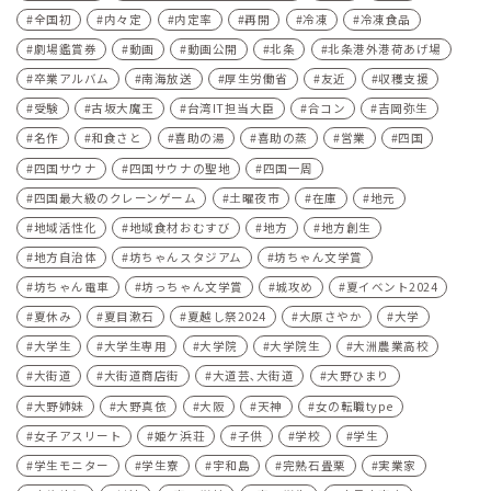
全国初
内々定
内定率
再開
冷凍
冷凍食品
劇場鑑賞券
動画
動画公開
北条
北条港外港荷あげ場
卒業アルバム
南海放送
厚生労働省
友近
収穫支援
受験
古坂大魔王
台湾IT担当大臣
合コン
吉岡弥生
名作
和食さと
喜助の湯
喜助の蒸
営業
四国
四国サウナ
四国サウナの聖地
四国一周
四国最大級のクレーンゲーム
土曜夜市
在庫
地元
地域活性化
地域食材おむすび
地方
地方創生
地方自治体
坊ちゃんスタジアム
坊ちゃん文学賞
坊ちゃん電車
坊っちゃん文学賞
城攻め
夏イベント2024
夏休み
夏目漱石
夏越し祭2024
大原さやか
大学
大学生
大学生専用
大学院
大学院生
大洲農業高校
大街道
大街道商店街
大道芸､大街道
大野ひまり
大野姉妹
大野真依
大阪
天神
女の転職type
女子アスリート
姫ケ浜荘
子供
学校
学生
学生モニター
学生寮
宇和島
完熟石畳栗
実業家