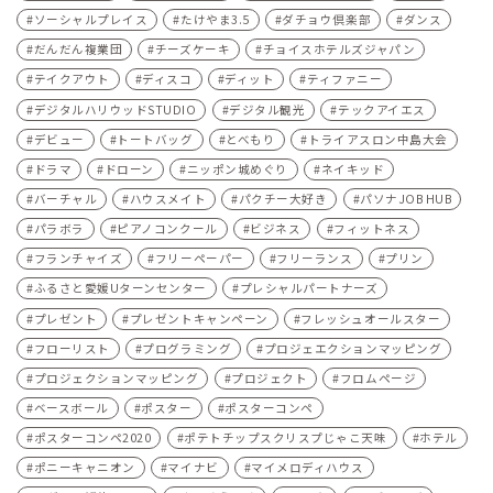
ソーシャルプレイス
たけやま3.5
ダチョウ倶楽部
ダンス
だんだん複業団
チーズケーキ
チョイスホテルズジャパン
テイクアウト
ディスコ
ディット
ティファニー
デジタルハリウッドSTUDIO
デジタル観光
テックアイエス
デビュー
トートバッグ
とべもり
トライアスロン中島大会
ドラマ
ドローン
ニッポン城めぐり
ネイキッド
バーチャル
ハウスメイト
パクチー大好き
パソナJOB HUB
パラボラ
ピアノコンクール
ビジネス
フィットネス
フランチャイズ
フリーペーパー
フリーランス
プリン
ふるさと愛媛Uターンセンター
プレシャルパートナーズ
プレゼント
プレゼントキャンペーン
フレッシュオールスター
フローリスト
プログラミング
プロジェエクションマッピング
プロジェクションマッピング
プロジェクト
フロムページ
ベースボール
ポスター
ポスターコンペ
ポスターコンペ2020
ポテトチップスクリスプじゃこ天味
ホテル
ポニーキャニオン
マイナビ
マイメロディハウス