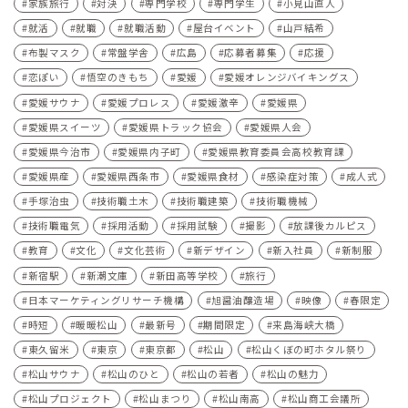
家族旅行
対決
専門学校
専門学生
小見山直人
就活
就職
就職活動
屋台イベント
山戸結希
布製マスク
常盤学舎
広島
応募者募集
応援
恋ぽい
悟空のきもち
愛媛
愛媛オレンジバイキングス
愛媛サウナ
愛媛プロレス
愛媛激辛
愛媛県
愛媛県スイーツ
愛媛県トラック協会
愛媛県人会
愛媛県今治市
愛媛県内子町
愛媛県教育委員会高校教育課
愛媛県産
愛媛県西条市
愛媛県食材
感染症対策
成人式
手塚治虫
技術職土木
技術職建築
技術職機械
技術職電気
採用活動
採用試験
撮影
放課後カルピス
教育
文化
文化芸術
新デザイン
新入社員
新制服
新宿駅
新潮文庫
新田高等学校
旅行
日本マーケティングリサーチ機構
旭醤油醸造場
映像
春限定
時短
暖暖松山
最新号
期間限定
来島海峡大橋
東久留米
東京
東京都
松山
松山くぼの町ホタル祭り
松山サウナ
松山のひと
松山の若者
松山の魅力
松山プロジェクト
松山まつり
松山南高
松山商工会議所