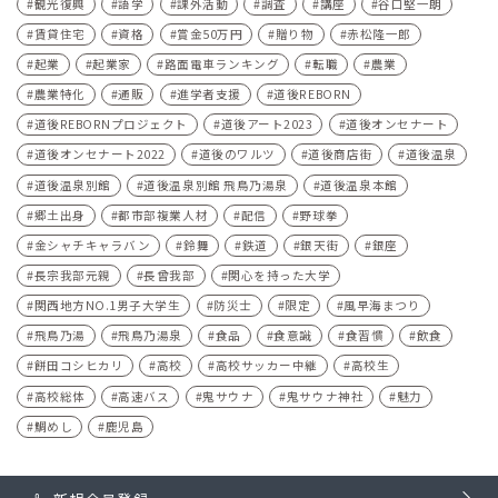
観光復興
語学
課外活動
調査
講座
谷口堅一朗
賃貸住宅
資格
賞金50万円
贈り物
赤松隆一郎
起業
起業家
路面電車ランキング
転職
農業
農業特化
通販
進学者支援
道後REBORN
道後REBORNプロジェクト
道後アート2023
道後オンセナート
道後オンセナート2022
道後のワルツ
道後商店街
道後温泉
道後温泉別館
道後温泉別館 飛鳥乃湯泉
道後温泉本館
郷土出身
都市部複業人材
配信
野球拳
金シャチキャラバン
鈴舞
鉄道
銀天街
銀座
長宗我部元親
長曾我部
関心を持った大学
関西地方NO.1男子大学生
防災士
限定
風早海まつり
飛鳥乃湯
飛鳥乃湯泉
食品
食意識
食習慣
飲食
餅田コシヒカリ
高校
高校サッカー中継
高校生
高校総体
高速バス
鬼サウナ
鬼サウナ神社
魅力
鯛めし
鹿児島