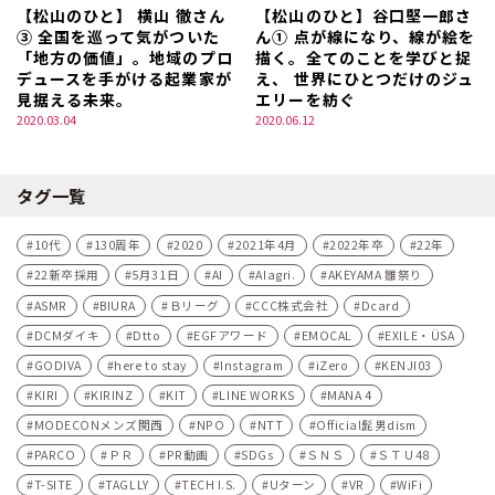
【松山のひと】 横山 徹さん
【松山のひと】谷口堅一郎さ
③ 全国を巡って気がついた
ん① 点が線になり、線が絵を
「地方の価値」。地域のプロ
描く。全てのことを学びと捉
デュースを手がける起業家が
え、 世界にひとつだけのジュ
見据える未来。
エリーを紡ぐ
2020.03.04
2020.06.12
タグ一覧
10代
130周年
2020
2021年4月
2022年卒
22年
22新卒採用
5月31日
AI
AIagri.
AKEYAMA 雛祭り
ASMR
BIURA
Ｂリーグ
CCC株式会社
Dcard
DCMダイキ
Dtto
EGFアワード
EMOCAL
EXILE・ÜSA
GODIVA
here to stay
Instagram
iZero
KENJI03
KIRI
KIRINZ
KIT
LINE WORKS
MANA 4
MODECONメンズ関西
NPO
NTT
Official髭男dism
PARCO
ＰＲ
PR動画
SDGs
ＳＮＳ
ＳＴＵ48
T-SITE
TAGLLY
TECH I.S.
Uターン
VR
WiFi