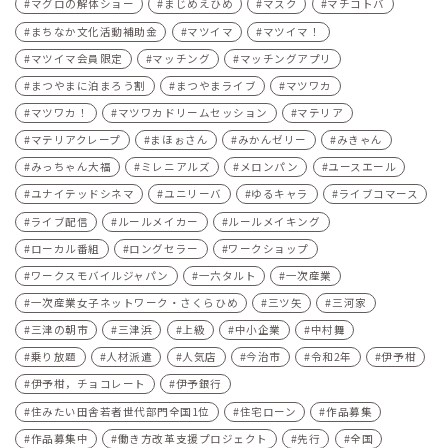
マグロの解体ショー
まじめえひめ
マスク
マチコトバ
まちなか文化活動補助金
マツイマ
マツイマ！
マツイマ会員限定
マッチング
マッチングアプリ
まつやまに泊まろう割
まつやまライブ
マツワカ
マツワカ！
マツワカドリームセッション
マテリア
マテリアクレープ
まほぉさん
みかんゼリー
みきゃん
みっちゃん大福
ミレニアルズ
メロンパン
ユースエール
ユナイテッドシネマ
ユニリーバ
ゆるキャラ
ライブコマース
ライブ配信
ルールメイカー
ルールメイキング
ローカル番組
ロングセラー
ワークショップ
ワークスモバイルジャパン
一六タルト
一次産業
一次産業女子ネットワーク・さくらひめ
三ツ矢
三河家
三津の朝市
三津浜
上級
中小企業
中村舞
乗り放題
人材派遣
人気店
今治市
令和2年
伊予柑
伊予柑，チョコレート
伊予銀行
住みたい田舎若者世代部門全国1位
住宅ローン
作品募集
作品募集中
働き方改革支援プロジェクト
先行
全国