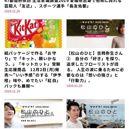
47都道府県別 生活意識調査2019 愛媛県出身で他県に誇れる
芸能人「友近」、スポーツ選手「長友佑都」
2019.12.26
紙パッケージで作る「お守
【松山のひと】吉岡弥生さん
り」で「キット、願いかな
② 自分の「好き」を探り、
う。」「キットカット」受験
追求したフローリストが語
生応援商品 12月2日(月)発
る。 人生の波に乗るために必
売～”いい予感”のする「伊予
要なのは「想いの強さ」と
柑」味や、めでたい「紅白」
「行動力」。
パックも展開～
2020.01.28
2019.11.19