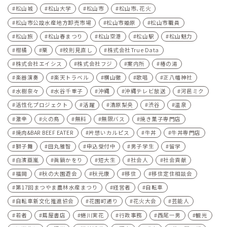
松山城
松山大学
松山市
松山市､花火
松山市公設水産地方卸売市場
松山市姫原
松山市職員
松山旅
松山春まつり
松山空港
松山駅
松山魅力
柑橘
栗
校則見直し
株式会社True Data
株式会社エイシス
株式会社フジ
案内所
椿の湯
楽器演奏
楽天トラベル
横山徹
歌唱
正八幡神社
水樹奈々
水谷千重子
沖縄
沖縄テレビ放送
河⾢ミク
活性化プロジェクト
活躍
清原梨央
渋谷
温泉
激辛
火の鳥
無料
無限バス
焼き菓子専門店
焼肉&BAR BEEF EATER
片想いカルピス
牛丼
牛丼専門店
獅子舞
田丸雅智
申込受付中
男子学生
留学
白濱亜嵐
眞鍋かをり
短大生
社会人
社会貢献
福岡
秋の大園遊会
秋元康
移住
移住定住相談会
第17回まつやま農林水産まつり
経営者
自転車
自転車新文化推進協会
花園町通り
花火大会
芸能人
若者
蔦屋書店
蜷川実花
行政事務
西尾一男
観光