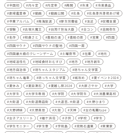
全国初
内々定
内定率
再開
冷凍
冷凍食品
劇場鑑賞券
動画
動画公開
北条
北条港外港荷あげ場
卒業アルバム
南海放送
厚生労働省
友近
収穫支援
受験
古坂大魔王
台湾IT担当大臣
合コン
吉岡弥生
名作
和食さと
喜助の湯
喜助の蒸
営業
四国
四国サウナ
四国サウナの聖地
四国一周
四国最大級のクレーンゲーム
土曜夜市
在庫
地元
地域活性化
地域食材おむすび
地方
地方創生
地方自治体
坊ちゃんスタジアム
坊ちゃん文学賞
坊ちゃん電車
坊っちゃん文学賞
城攻め
夏イベント2024
夏休み
夏目漱石
夏越し祭2024
大原さやか
大学
大学生
大学生専用
大学院
大学院生
大洲農業高校
大街道
大街道商店街
大道芸､大街道
大野ひまり
大野姉妹
大野真依
大阪
天神
女の転職type
女子アスリート
姫ケ浜荘
子供
学校
学生
学生モニター
学生寮
宇和島
完熟石畳栗
実業家