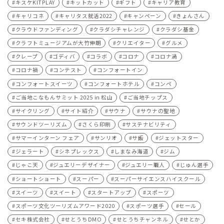
キスケKITPLAY
キットカット
ギフト
キャリア教育
キャリコネ
キャリタス就活2022
キャンペーン
きょんさん
クラウドファンディング
クラダシチャレンジ
クラダシ基金
クラフトミュージアムが大竹伸朗
クリエイター
グルメ
クレープ
ゴディバ
コラボ
コロナ
コロナ渦
コロナ禍
コンテスト
コンフォートイン
コンフォートスイーツ
コンフォートホテル
コンペ
ご当地こなもんサミット 2025 in 松山
ご当地チップス
サイクリング
サイト紹介
サウナ
サウナの聖地
サウンドツーリズム
さくら印刷
サステナビリティ
サマーインターン フェア
サンリオ
サ飯
ジェットスター
ジェラート
シネプレックス
しまなみ海道
ジム
じゃこ天
ジュエリーデザイナー
ジュエリー職人
じゅん選手
ショートショート
スーパー
スーパーサイエンスハイスクール
スイーツ
スイート
スタートアップ
スポーツ
スポーツ文化ツーリズムアワード2020
スポーツ選手
セール
セキ株式会社
せとうちDMO
せとうちチャンネル
せとか