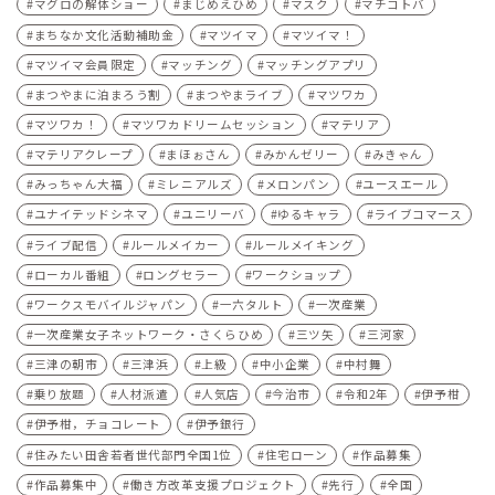
マグロの解体ショー
まじめえひめ
マスク
マチコトバ
まちなか文化活動補助金
マツイマ
マツイマ！
マツイマ会員限定
マッチング
マッチングアプリ
まつやまに泊まろう割
まつやまライブ
マツワカ
マツワカ！
マツワカドリームセッション
マテリア
マテリアクレープ
まほぉさん
みかんゼリー
みきゃん
みっちゃん大福
ミレニアルズ
メロンパン
ユースエール
ユナイテッドシネマ
ユニリーバ
ゆるキャラ
ライブコマース
ライブ配信
ルールメイカー
ルールメイキング
ローカル番組
ロングセラー
ワークショップ
ワークスモバイルジャパン
一六タルト
一次産業
一次産業女子ネットワーク・さくらひめ
三ツ矢
三河家
三津の朝市
三津浜
上級
中小企業
中村舞
乗り放題
人材派遣
人気店
今治市
令和2年
伊予柑
伊予柑，チョコレート
伊予銀行
住みたい田舎若者世代部門全国1位
住宅ローン
作品募集
作品募集中
働き方改革支援プロジェクト
先行
全国