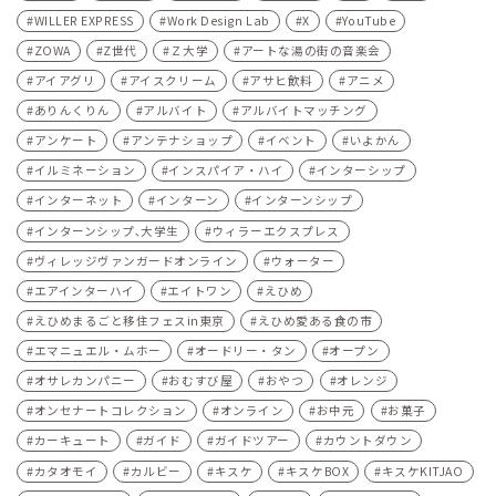
WILLER EXPRESS
Work Design Lab
X
YouTube
ZOWA
Z世代
Ｚ大学
アートな湯の街の音楽会
アイアグリ
アイスクリーム
アサヒ飲料
アニメ
ありんくりん
アルバイト
アルバイトマッチング
アンケート
アンテナショップ
イベント
いよかん
イルミネーション
インスパイア・ハイ
インターシップ
インターネット
インターン
インターンシップ
インターンシップ､大学生
ウィラーエクスプレス
ヴィレッジヴァンガードオンライン
ウォーター
エアインターハイ
エイトワン
えひめ
えひめまるごと移住フェスin東京
えひめ愛ある食の市
エマニュエル・ムホー
オードリー・タン
オープン
オサレカンパニー
おむすび屋
おやつ
オレンジ
オンセナートコレクション
オンライン
お中元
お菓子
カーキュート
ガイド
ガイドツアー
カウントダウン
カタオモイ
カルビー
キスケ
キスケBOX
キスケKITJAO