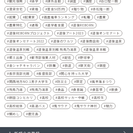
観光復興
語学
課外活動
調査
講座
谷口堅一朗
賃貸住宅
資格
賞金50万円
贈り物
赤松隆一郎
起業
起業家
路面電車ランキング
転職
農業
農業特化
通販
進学者支援
道後REBORN
道後REBORNプロジェクト
道後アート2023
道後オンセナート
道後オンセナート2022
道後のワルツ
道後商店街
道後温泉
道後温泉別館
道後温泉別館 飛鳥乃湯泉
道後温泉本館
郷土出身
都市部複業人材
配信
野球拳
金シャチキャラバン
鈴舞
鉄道
銀天街
銀座
長宗我部元親
長曾我部
関心を持った大学
関西地方NO.1男子大学生
防災士
限定
風早海まつり
飛鳥乃湯
飛鳥乃湯泉
食品
食意識
食習慣
飲食
餅田コシヒカリ
高校
高校サッカー中継
高校生
高校総体
高速バス
鬼サウナ
鬼サウナ神社
魅力
鯛めし
鹿児島