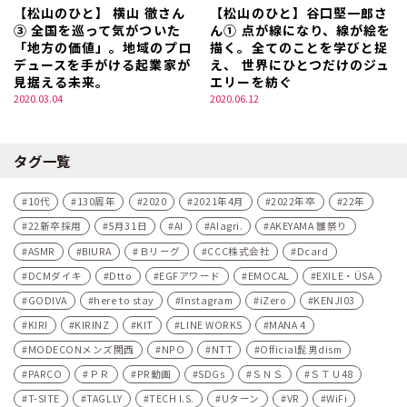
【松山のひと】 横山 徹さん
【松山のひと】谷口堅一郎さ
③ 全国を巡って気がついた
ん① 点が線になり、線が絵を
「地方の価値」。地域のプロ
描く。全てのことを学びと捉
デュースを手がける起業家が
え、 世界にひとつだけのジュ
見据える未来。
エリーを紡ぐ
2020.03.04
2020.06.12
タグ一覧
10代
130周年
2020
2021年4月
2022年卒
22年
22新卒採用
5月31日
AI
AIagri.
AKEYAMA 雛祭り
ASMR
BIURA
Ｂリーグ
CCC株式会社
Dcard
DCMダイキ
Dtto
EGFアワード
EMOCAL
EXILE・ÜSA
GODIVA
here to stay
Instagram
iZero
KENJI03
KIRI
KIRINZ
KIT
LINE WORKS
MANA 4
MODECONメンズ関西
NPO
NTT
Official髭男dism
PARCO
ＰＲ
PR動画
SDGs
ＳＮＳ
ＳＴＵ48
T-SITE
TAGLLY
TECH I.S.
Uターン
VR
WiFi