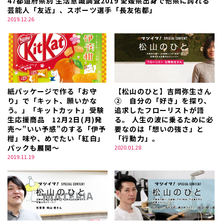
47都道府県別 生活意識調査2019 愛媛県出身で他県に誇れる
芸能人「友近」、スポーツ選手「長友佑都」
2019.12.26
紙パッケージで作る「お守
【松山のひと】吉岡弥生さん
り」で「キット、願いかな
② 自分の「好き」を探り、
う。」「キットカット」受験
追求したフローリストが語
生応援商品 12月2日(月)発
る。 人生の波に乗るために必
売～”いい予感”のする「伊予
要なのは「想いの強さ」と
柑」味や、めでたい「紅白」
「行動力」。
パックも展開～
2020.01.28
2019.11.19