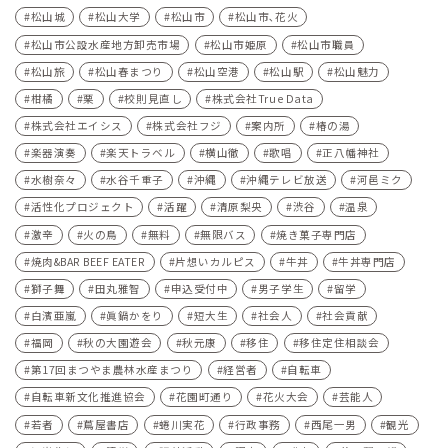
松山城
松山大学
松山市
松山市､花火
松山市公設水産地方卸売市場
松山市姫原
松山市職員
松山旅
松山春まつり
松山空港
松山駅
松山魅力
柑橘
栗
校則見直し
株式会社True Data
株式会社エイシス
株式会社フジ
案内所
椿の湯
楽器演奏
楽天トラベル
横山徹
歌唱
正八幡神社
水樹奈々
水谷千重子
沖縄
沖縄テレビ放送
河⾢ミク
活性化プロジェクト
活躍
清原梨央
渋谷
温泉
激辛
火の鳥
無料
無限バス
焼き菓子専門店
焼肉&BAR BEEF EATER
片想いカルピス
牛丼
牛丼専門店
獅子舞
田丸雅智
申込受付中
男子学生
留学
白濱亜嵐
眞鍋かをり
短大生
社会人
社会貢献
福岡
秋の大園遊会
秋元康
移住
移住定住相談会
第17回まつやま農林水産まつり
経営者
自転車
自転車新文化推進協会
花園町通り
花火大会
芸能人
若者
蔦屋書店
蜷川実花
行政事務
西尾一男
観光