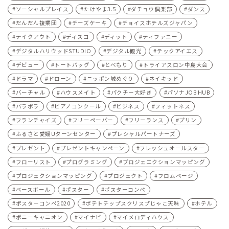
ソーシャルプレイス
たけやま3.5
ダチョウ倶楽部
ダンス
だんだん複業団
チーズケーキ
チョイスホテルズジャパン
テイクアウト
ディスコ
ディット
ティファニー
デジタルハリウッドSTUDIO
デジタル観光
テックアイエス
デビュー
トートバッグ
とべもり
トライアスロン中島大会
ドラマ
ドローン
ニッポン城めぐり
ネイキッド
バーチャル
ハウスメイト
パクチー大好き
パソナJOB HUB
パラボラ
ピアノコンクール
ビジネス
フィットネス
フランチャイズ
フリーペーパー
フリーランス
プリン
ふるさと愛媛Uターンセンター
プレシャルパートナーズ
プレゼント
プレゼントキャンペーン
フレッシュオールスター
フローリスト
プログラミング
プロジェエクションマッピング
プロジェクションマッピング
プロジェクト
フロムページ
ベースボール
ポスター
ポスターコンペ
ポスターコンペ2020
ポテトチップスクリスプじゃこ天味
ホテル
ポニーキャニオン
マイナビ
マイメロディハウス