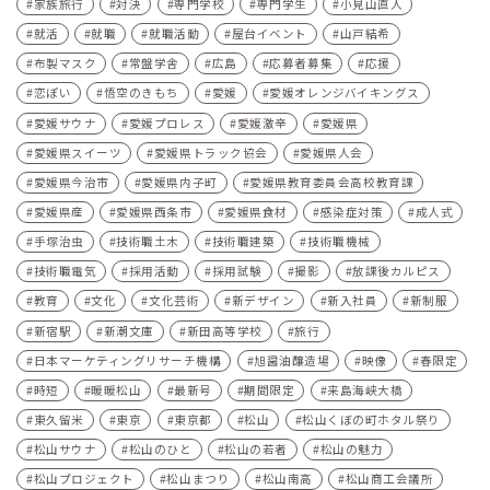
家族旅行
対決
専門学校
専門学生
小見山直人
就活
就職
就職活動
屋台イベント
山戸結希
布製マスク
常盤学舎
広島
応募者募集
応援
恋ぽい
悟空のきもち
愛媛
愛媛オレンジバイキングス
愛媛サウナ
愛媛プロレス
愛媛激辛
愛媛県
愛媛県スイーツ
愛媛県トラック協会
愛媛県人会
愛媛県今治市
愛媛県内子町
愛媛県教育委員会高校教育課
愛媛県産
愛媛県西条市
愛媛県食材
感染症対策
成人式
手塚治虫
技術職土木
技術職建築
技術職機械
技術職電気
採用活動
採用試験
撮影
放課後カルピス
教育
文化
文化芸術
新デザイン
新入社員
新制服
新宿駅
新潮文庫
新田高等学校
旅行
日本マーケティングリサーチ機構
旭醤油醸造場
映像
春限定
時短
暖暖松山
最新号
期間限定
来島海峡大橋
東久留米
東京
東京都
松山
松山くぼの町ホタル祭り
松山サウナ
松山のひと
松山の若者
松山の魅力
松山プロジェクト
松山まつり
松山南高
松山商工会議所