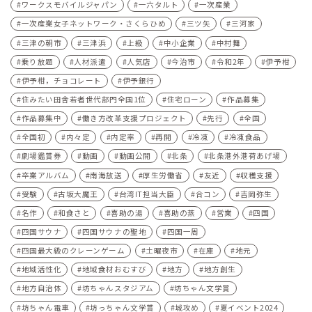
ワークスモバイルジャパン
一六タルト
一次産業
一次産業女子ネットワーク・さくらひめ
三ツ矢
三河家
三津の朝市
三津浜
上級
中小企業
中村舞
乗り放題
人材派遣
人気店
今治市
令和2年
伊予柑
伊予柑，チョコレート
伊予銀行
住みたい田舎若者世代部門全国1位
住宅ローン
作品募集
作品募集中
働き方改革支援プロジェクト
先行
全国
全国初
内々定
内定率
再開
冷凍
冷凍食品
劇場鑑賞券
動画
動画公開
北条
北条港外港荷あげ場
卒業アルバム
南海放送
厚生労働省
友近
収穫支援
受験
古坂大魔王
台湾IT担当大臣
合コン
吉岡弥生
名作
和食さと
喜助の湯
喜助の蒸
営業
四国
四国サウナ
四国サウナの聖地
四国一周
四国最大級のクレーンゲーム
土曜夜市
在庫
地元
地域活性化
地域食材おむすび
地方
地方創生
地方自治体
坊ちゃんスタジアム
坊ちゃん文学賞
坊ちゃん電車
坊っちゃん文学賞
城攻め
夏イベント2024