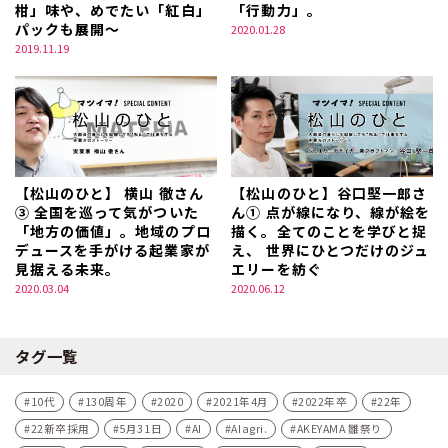
柑」味や、めでたい「紅白」
「行動力」。
パックも展開～
2020.01.28
2019.11.19
【松山のひと】 横山 徹さん
【松山のひと】谷口堅一郎さ
③ 全国を巡って気がついた
ん① 点が線になり、線が絵を
「地方の価値」。地域のプロ
描く。全てのことを学びと捉
デュースを手がける起業家が
え、 世界にひとつだけのジュ
見据える未来。
エリーを紡ぐ
2020.03.04
2020.06.12
タグ一覧
10代
130周年
2020
2021年4月
2022年卒
22年
22新卒採用
5月31日
AI
AIagri.
AKEYAMA 雛祭り