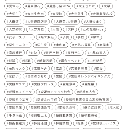
夏休み
夏目漱石
夏越し祭2024
大原さやか
大学
大学生
大学生専用
大学院
大学院生
大洲農業高校
大街道
大街道商店街
大道芸､大街道
大野ひまり
大野姉妹
大野真依
大阪
天神
女の転職type
女子アスリート
姫ケ浜荘
子供
学校
学生
学生モニター
学生寮
宇和島
完熟石畳栗
実業家
家族旅行
対決
専門学校
専門学生
小見山直人
就活
就職
就職活動
屋台イベント
山戸結希
布製マスク
常盤学舎
広島
応募者募集
応援
恋ぽい
悟空のきもち
愛媛
愛媛オレンジバイキングス
愛媛サウナ
愛媛プロレス
愛媛激辛
愛媛県
愛媛県スイーツ
愛媛県トラック協会
愛媛県人会
愛媛県今治市
愛媛県内子町
愛媛県教育委員会高校教育課
愛媛県産
愛媛県西条市
愛媛県食材
感染症対策
成人式
手塚治虫
技術職土木
技術職建築
技術職機械
技術職電気
採用活動
採用試験
撮影
放課後カルピス