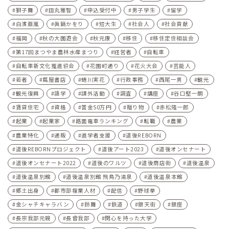
獅子舞
田丸雅智
申込受付中
男子学生
留学
白濱亜嵐
眞鍋かをり
短大生
社会人
社会貢献
福岡
秋の大園遊会
秋元康
移住
移住定住相談会
第17回まつやま農林水産まつり
経営者
自転車
自転車新文化推進協会
花園町通り
花火大会
芸能人
若者
蔦屋書店
蜷川実花
行政事務
西尾一男
観光
観光復興
語学
課外活動
調査
講座
谷口堅一朗
賃貸住宅
資格
賞金50万円
贈り物
赤松隆一郎
起業
起業家
路面電車ランキング
転職
農業
農業特化
通販
進学者支援
道後REBORN
道後REBORNプロジェクト
道後アート2023
道後オンセナート
道後オンセナート2022
道後のワルツ
道後商店街
道後温泉
道後温泉別館
道後温泉別館 飛鳥乃湯泉
道後温泉本館
郷土出身
都市部複業人材
配信
野球拳
金シャチキャラバン
鈴舞
鉄道
銀天街
銀座
長宗我部元親
長曾我部
関心を持った大学