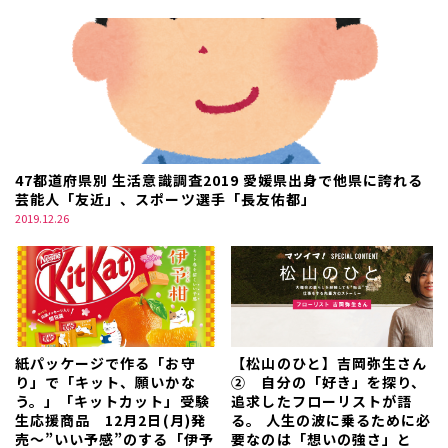
47都道府県別 生活意識調査2019 愛媛県出身で他県に誇れる
芸能人「友近」、スポーツ選手「長友佑都」
2019.12.26
紙パッケージで作る「お守
【松山のひと】吉岡弥生さん
り」で「キット、願いかな
② 自分の「好き」を探り、
う。」「キットカット」受験
追求したフローリストが語
生応援商品 12月2日(月)発
る。 人生の波に乗るために必
売～”いい予感”のする「伊予
要なのは「想いの強さ」と