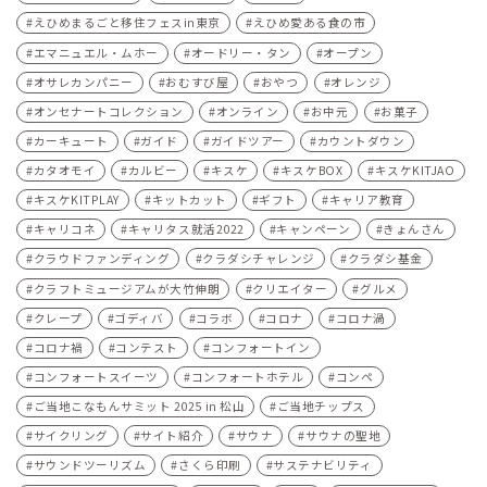
えひめまるごと移住フェスin東京
えひめ愛ある食の市
エマニュエル・ムホー
オードリー・タン
オープン
オサレカンパニー
おむすび屋
おやつ
オレンジ
オンセナートコレクション
オンライン
お中元
お菓子
カーキュート
ガイド
ガイドツアー
カウントダウン
カタオモイ
カルビー
キスケ
キスケBOX
キスケKITJAO
キスケKITPLAY
キットカット
ギフト
キャリア教育
キャリコネ
キャリタス就活2022
キャンペーン
きょんさん
クラウドファンディング
クラダシチャレンジ
クラダシ基金
クラフトミュージアムが大竹伸朗
クリエイター
グルメ
クレープ
ゴディバ
コラボ
コロナ
コロナ渦
コロナ禍
コンテスト
コンフォートイン
コンフォートスイーツ
コンフォートホテル
コンペ
ご当地こなもんサミット 2025 in 松山
ご当地チップス
サイクリング
サイト紹介
サウナ
サウナの聖地
サウンドツーリズム
さくら印刷
サステナビリティ