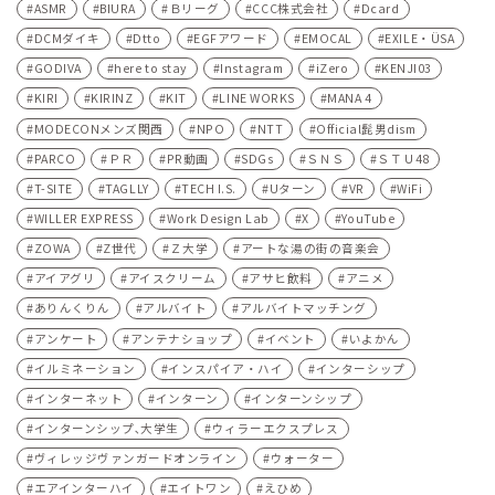
ASMR
BIURA
Ｂリーグ
CCC株式会社
Dcard
DCMダイキ
Dtto
EGFアワード
EMOCAL
EXILE・ÜSA
GODIVA
here to stay
Instagram
iZero
KENJI03
KIRI
KIRINZ
KIT
LINE WORKS
MANA 4
MODECONメンズ関西
NPO
NTT
Official髭男dism
PARCO
ＰＲ
PR動画
SDGs
ＳＮＳ
ＳＴＵ48
T-SITE
TAGLLY
TECH I.S.
Uターン
VR
WiFi
WILLER EXPRESS
Work Design Lab
X
YouTube
ZOWA
Z世代
Ｚ大学
アートな湯の街の音楽会
アイアグリ
アイスクリーム
アサヒ飲料
アニメ
ありんくりん
アルバイト
アルバイトマッチング
アンケート
アンテナショップ
イベント
いよかん
イルミネーション
インスパイア・ハイ
インターシップ
インターネット
インターン
インターンシップ
インターンシップ､大学生
ウィラーエクスプレス
ヴィレッジヴァンガードオンライン
ウォーター
エアインターハイ
エイトワン
えひめ