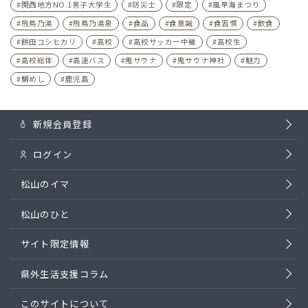
関西地方NO.1男子大学生
防災士
限定
風早海まつり
飛鳥乃湯
飛鳥乃湯泉
食品
食意識
食習慣
飲食
餅田コシヒカリ
高校
高校サッカー中継
高校生
高校総体
高速バス
鬼サウナ
鬼サウナ神社
魅力
鯛めし
鹿児島
新規会員登録
ログイン
松山のイマ
松山のひと
サイト限定情報
県外生活支援コラム
このサイトについて