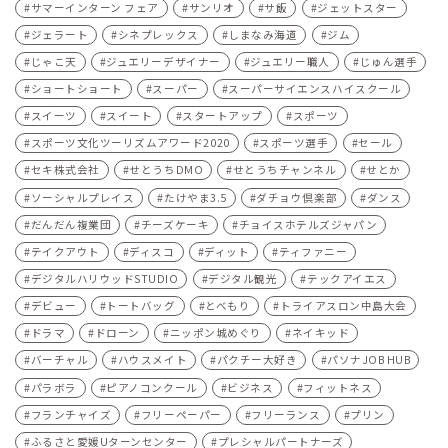
サマーインターン フェア
サンリオ
サ飯
ジェットスター
ジェラート
シネプレックス
しまなみ海道
ジム
じゃこ天
ジュエリーデザイナー
ジュエリー職人
じゅん選手
ショートショート
スーパー
スーパーサイエンスハイスクール
スイーツ
スイート
スタートアップ
スポーツ
スポーツ文化ツーリズムアワード2020
スポーツ選手
セール
セキ株式会社
せとうちDMO
せとうちチャンネル
せとか
ソーシャルプレイス
たけやま3.5
ダチョウ倶楽部
ダンス
だんだん複業団
チーズケーキ
チョイスホテルズジャパン
テイクアウト
ディスコ
ディット
ティファニー
デジタルハリウッドSTUDIO
デジタル観光
テックアイエス
デビュー
トートバッグ
とべもり
トライアスロン中島大会
ドラマ
ドローン
ニッポン城めぐり
ネイキッド
バーチャル
ハウスメイト
パクチー大好き
パソナJOB HUB
パラボラ
ピアノコンクール
ビジネス
フィットネス
フランチャイズ
フリーペーパー
フリーランス
プリン
ふるさと愛媛Uターンセンター
プレシャルパートナーズ