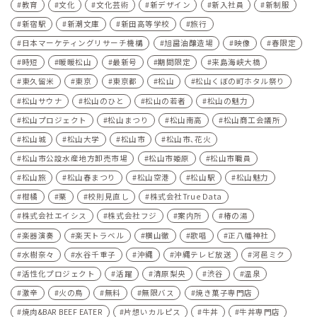
教育
文化
文化芸術
新デザイン
新入社員
新制服
新宿駅
新潮文庫
新田高等学校
旅行
日本マーケティングリサーチ機構
旭醤油醸造場
映像
春限定
時短
暖暖松山
最新号
期間限定
来島海峡大橋
東久留米
東京
東京都
松山
松山くぼの町ホタル祭り
松山サウナ
松山のひと
松山の若者
松山の魅力
松山プロジェクト
松山まつり
松山南高
松山商工会議所
松山城
松山大学
松山市
松山市､花火
松山市公設水産地方卸売市場
松山市姫原
松山市職員
松山旅
松山春まつり
松山空港
松山駅
松山魅力
柑橘
栗
校則見直し
株式会社True Data
株式会社エイシス
株式会社フジ
案内所
椿の湯
楽器演奏
楽天トラベル
横山徹
歌唱
正八幡神社
水樹奈々
水谷千重子
沖縄
沖縄テレビ放送
河⾢ミク
活性化プロジェクト
活躍
清原梨央
渋谷
温泉
激辛
火の鳥
無料
無限バス
焼き菓子専門店
焼肉&BAR BEEF EATER
片想いカルピス
牛丼
牛丼専門店