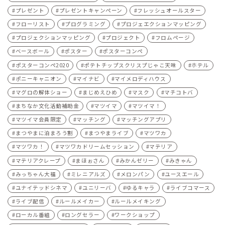
プレゼント
プレゼントキャンペーン
フレッシュオールスター
フローリスト
プログラミング
プロジェエクションマッピング
プロジェクションマッピング
プロジェクト
フロムページ
ベースボール
ポスター
ポスターコンペ
ポスターコンペ2020
ポテトチップスクリスプじゃこ天味
ホテル
ポニーキャニオン
マイナビ
マイメロディハウス
マグロの解体ショー
まじめえひめ
マスク
マチコトバ
まちなか文化活動補助金
マツイマ
マツイマ！
マツイマ会員限定
マッチング
マッチングアプリ
まつやまに泊まろう割
まつやまライブ
マツワカ
マツワカ！
マツワカドリームセッション
マテリア
マテリアクレープ
まほぉさん
みかんゼリー
みきゃん
みっちゃん大福
ミレニアルズ
メロンパン
ユースエール
ユナイテッドシネマ
ユニリーバ
ゆるキャラ
ライブコマース
ライブ配信
ルールメイカー
ルールメイキング
ローカル番組
ロングセラー
ワークショップ